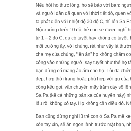
Nếu hỏi họ thực lòng, họ sẽ bảo với bạn: ngườ
và người dân đã quen với thời tiết đó, quen v
ta phát điên với nhiệt độ 30 độ C, thì lên Sa
Nội xuống dưới 10 độ, trẻ con sẽ được nghỉ h
từ 1 – 2 độ C, dù có tuyết hay không có tuyết.
môi trường ấy, với chúng, rét như vậy là thư
cha mẹ của chúng, “lên án” họ không chăm co
công vào những người say tuyết như thể họ tà
bạn đừng cố mang áo ấm cho họ. Tôi đã chứn
đẹp, hợp thời trang hoặc phù hợp với gu của
công kêu gọi, vận chuyển mấy trăm cây số lên
Sa Pa (kể cả những bản xa của huyện này) n
lâu rồi không xỏ tay. Họ không cần điều đó. N
Bạn cũng đừng nghĩ lũ trẻ con ở Sa Pa mê k
xòe tay xin, sẽ ăn ngon lành trước mặt bạn,