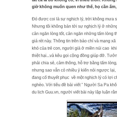
giờ không muốn quen như thế, họ cần ấm, 
Đó được coi là sự nghịch lý, trời không mưa 
Nhưng tôi không bàn tới sự nghịch lý ở những đ
cản ngăn lòng tốt, cản ngăn những tấm lòng t
giá rét này. Thông tin trên báo chí và mạng 
khó của trẻ con, người già ở miền núi cao khi
thiệt hại...và kêu gọi cộng đồng giúp đỡ. Tưở
phải chia sẻ, cảm thông, hỗ trợ bằng tấm lòng
nhưng sao vẫn có nhiều ý kiến nói ngược lại, lậ
đang cố thuyết phục về một nghịch lý có lợi
nghèo. Với tiêu đề bài viết " Người Sa Pa khô
du lịch Guu.vn, người viết bài này lập luận rằ