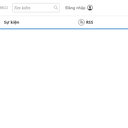
18822
Đăng nhập
Sự kiện
RSS