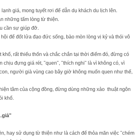
 lạnh giá, mong tuyết rơi để dẫn dụ khách du lịch lên.
n những tấm lòng từ thiện.
u cần sự giúp đỡ.
 hội để đốt lửa đạo đức sống, bào mòn lòng vị kỷ và thói vô
t khổ, rất thiếu thốn và chắc chắn tại thời điểm đó, đừng có
 chịu đựng giá rét, "quen", "thích nghi" là vì không có, vì
ẻ con, người già vùng cao bây giờ không muốn quen như thế,
 thiện tâm của cộng đồng, đừng dùng những xảo thuật ngôn
ói khổ.
.giả"
hiện, hay sử dụng từ thiện như là cách để thỏa mãn việc "chém