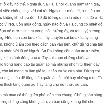
i ở đây nó thế. Nghĩa là, Sa Pa là nơi quanh năm lạnh giá,
ới việc chống chọi với cái rét. Ngay như mùa hè, ở nhiều nơi
 Pa, không khí chưa đến 10 độ (đừng quên là nếu nhiệt độ ở Hà
ọc vì rét). Còn mùa đông, ngày nào ở Sa Pa cũng có nhiệt độ
 Bọn trẻ được sinh ra trong môi trường ấy, và rèn luyện trong
ờng. Nếu bạn còn bức xúc, hãy chuyển cái bức xúc ấy sang
n, không ủ ấm con theo cách bạn vẫn làm, chứ đừng chĩa tấn
n nhẫn với lũ trẻ.Người Sa Pa không cần quần áo từ thiện,
g kiến cảnh đồng bào ở đây chỉ chọn những chiếc áo
 họ trong hàng bao tải quần áo mà những nhóm từ thiện dày
, còn lại mang ra làm giẻ lau chân trước cửa nhà. Đừng coi
hư một chốn để tống tháo quần áo lỗi mốt hay những món đồ
ếu thích tặng quần áo, hãy tặng cho nơi thực sự cần.
ẹo mà mua cả thùng lên phát dần cho chúng. Chúng sẵn sàng
 nhưng chúng cũng không cần, và bạn cũng không thể cho