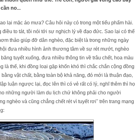
cần no...
sao lại mặc áo mưa? Câu hỏi này có trong một tiểu phẩm hài.
iều to tát, tôi nói tới sự nghịch lý về đạo đức. Sao lại có thể
hơm thảo giúp đỡ dân nghèo, đặc biệt là trong những ngày
xã hội đưa nhiều hình ảnh thương tâm về sự rét mướt, nghèo
 băng tuyết xuống, đưa nhiều thông tin về trâu chết, hoa màu
ng là thế, khi đồng loại gặp khốn khó thì chắc chắn cộng đồng
, bằng vật chất, bằng toàn bộ khả năng, đó mới là thuận đạo,
p luận ngược lại, đọc lên thì có vẻ rất có lý, nghĩ thêm thì họ
 cho những người làm du lịch chứ không phải cho người
ng nghèo và cũng chẳng chết rét vì tuyết rơi" trên trang mạng
ng: