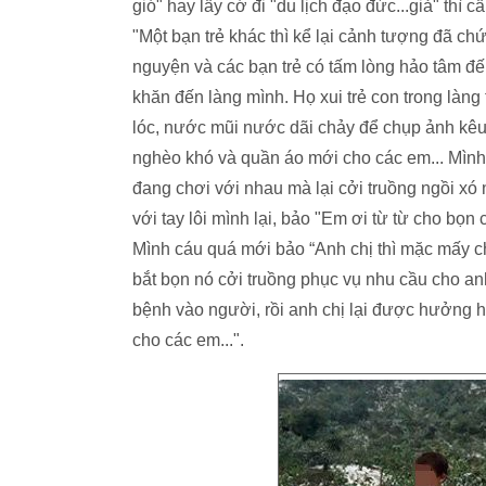
gió" hay lấy cớ đi "du lịch đạo đức...giả" thì 
"Một bạn trẻ khác thì kể lại cảnh tượng đã ch
nguyện và các bạn trẻ có tấm lòng hảo tâm đ
khăn đến làng mình. Họ xui trẻ con trong làng t
lóc, nước mũi nước dãi chảy để chụp ảnh kêu
nghèo khó và quần áo mới cho các em... Mình
đang chơi với nhau mà lại cởi truồng ngồi xó n
với tay lôi mình lại, bảo "Em ơi từ từ cho bọ
Mình cáu quá mới bảo “Anh chị thì mặc mấy c
bắt bọn nó cởi truồng phục vụ nhu cầu cho an
bệnh vào người, rồi anh chị lại được hưởng h
cho các em...".