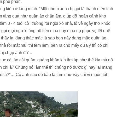
cần phê phán.
ứng kiến ở làng mình: “Một nhóm anh chị gọi là thanh niên tình
ến tặng quà như quần áo chăn ấm, giúp đỡ hoàn cảnh khó
ầm 3 - 4 tuổi cởi truồng rồi ngồi xó nhà, tỏ vẻ ngây thơ khóc
 gọi mọi người ủng hộ tiền mua này mua nọ phục vụ tết quê
 thấy lạ, đang thắc mắc là sao bọn này đang mặc quần áo,
hà rồi mắt mũi thì tèm lem, bèn ra chỗ mấy đứa ý thì có chị
n chị chụp ảnh đã"…
hục cái áo cái quần, quàng khăn kín ấm áp như thế kia mà nỡ
h chị à? Chúng nó làm thế thì chúng nó được gì hay lại mang
ết à?”… Có anh sau đó bảo là làm như vậy chỉ vì muốn tốt