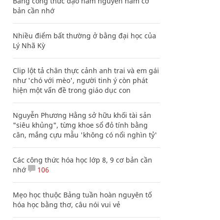
Bảng công thức đạo hàm nguyên hàm cơ
bản cần nhớ
Nhiều điểm bất thường ở bằng đại học của
Lý Nhã Kỳ
Clip lột tả chân thực cảnh anh trai và em gái
như 'chó với mèo', người tinh ý còn phát
hiện một vấn đề trong giáo dục con
Nguyễn Phương Hằng sở hữu khối tài sản
"siêu khủng", từng khoe sổ đỏ tính bằng
cân, mắng cựu mẫu 'không có nổi nghìn tỷ'
Các công thức hóa học lớp 8, 9 cơ bản cần
nhớ
106
Mẹo học thuộc Bảng tuần hoàn nguyên tố
hóa học bằng thơ, câu nói vui vẻ