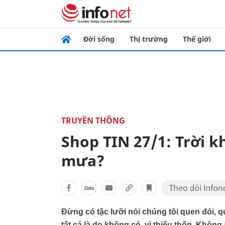
Đời sống
Thị trường
Thế giới
TRUYỀN THÔNG
Shop TIN 27/1: Trời 
mưa?
Đừng có tặc lưỡi nói chúng tôi quen đói, qu
tất cả là do không có, vì thiếu thốn. Khôn