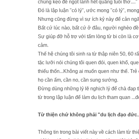
chúng kẹo để ngọt lành hết quãng tuổi thơ...."
Đó là lập luận "có lý", ước mong "có lý", mong
Nhưng cũng đừng vì sự ích kỷ này để cản ngă
Bất cứ lúc nào, bất cứ ở đâu, người nghèo đề
Sự giúp đỡ hỗ trợ với tấm lòng từ bi còn là cơ
cảm.
Thế hệ chúng tôi sinh ra từ thập niên 50, 60 rấ
tặc lưỡi nói chúng tôi quen đói, quen khổ, quen
thiếu thốn...Không ai muốn quen như thế. Tr
họ cần ấm, cần no, cần sung sướng.
Đừng dùng những lý lẽ nghịch lý để chà đạp
từ trong lập luận để làm du lịch tham quan ...đ
Từ thiện chứ không phải "du lịch đạo đức..
Thông tin trong bài viết này về cách làm từ t