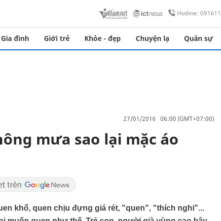
Hotline: 09161
Gia đình
Giới trẻ
Khỏe - đẹp
Chuyện lạ
Quân sự
27/01/2016 06:00 (GMT+07:00)
không mưa sao lại mặc áo
en khổ, quen chịu đựng giá rét, "quen", "thích nghi"...
g ai muốn quen như thế. Trẻ con, người già vùng cao bây