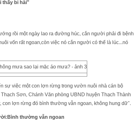
i thấy bi hài"
tướng rồi một ngày lao ra đường húc, cắn người phải đi bệnh
a nuôi vốn rất ngoan,còn việc nó cắn người có thể là lúc...nó
đến sự việc một con lợn rừng trong vườn nuôi nhà cán bộ
i xã Thạch Sơn, Chánh Văn phòng UBND huyện Thạch Thành
con lợn rừng đó bình thường vẫn ngoan, không hung dữ".
ười:Bình thường vẫn ngoan