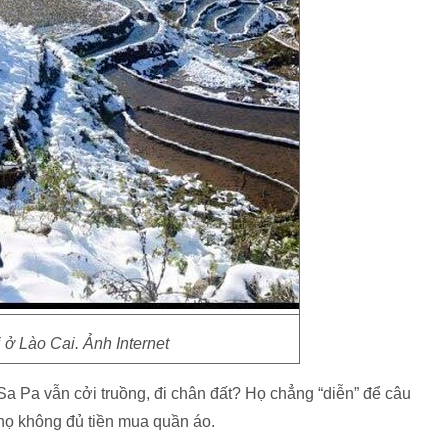
i ở Lào Cai. Ảnh Internet
 Sa Pa vẫn cởi truồng, đi chân đất? Họ chẳng “diễn” để câu
 họ không đủ tiền mua quần áo.