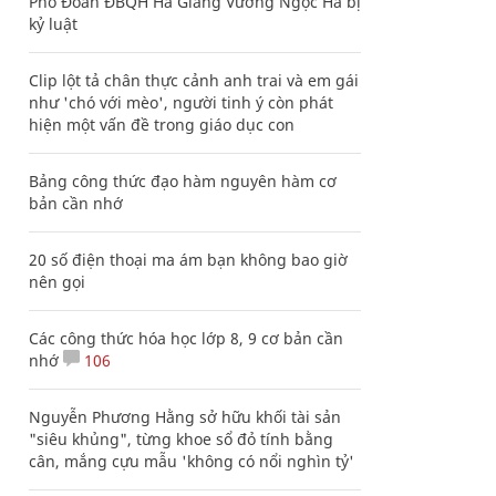
Phó Đoàn ĐBQH Hà Giang Vương Ngọc Hà bị
kỷ luật
Clip lột tả chân thực cảnh anh trai và em gái
như 'chó với mèo', người tinh ý còn phát
hiện một vấn đề trong giáo dục con
Bảng công thức đạo hàm nguyên hàm cơ
bản cần nhớ
20 số điện thoại ma ám bạn không bao giờ
nên gọi
Các công thức hóa học lớp 8, 9 cơ bản cần
nhớ
106
Nguyễn Phương Hằng sở hữu khối tài sản
"siêu khủng", từng khoe sổ đỏ tính bằng
cân, mắng cựu mẫu 'không có nổi nghìn tỷ'