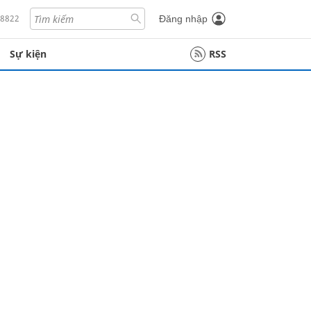
18822
Đăng nhập
Sự kiện
RSS