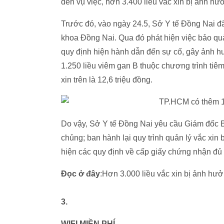
đến vụ việc, hơn 3.400 liều vắc xin bị ảnh hư
Trước đó, vào ngày 24.5, Sở Y tế Đồng Nai đã
khoa Đồng Nai. Qua đó phát hiện việc bảo quả
quy định hiện hành dẫn đến sự cố, gây ảnh h
1.250 liều viêm gan B thuộc chương trình tiêm
xin trên là 12,6 triệu đồng.
Do vậy, Sở Y tế Đồng Nai yêu cầu Giám đốc B
chủng; ban hành lại quy trình quản lý vắc xin 
hiện các quy định về cấp giấy chứng nhận đủ 
Đọc ở đây
:Hơn 3.000 liều vắc xin bị ảnh hư
3.
WIFI MIỀN PHÍ.