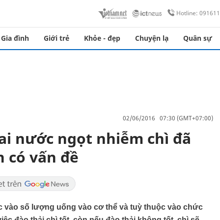
Hotline: 09161
Gia đình
Giới trẻ
Khỏe - đẹp
Chuyện lạ
Quân sự
02/06/2016 07:30 (GMT+07:00)
hai nước ngọt nhiễm chì đã
n có vấn đề
c vào số lượng uống vào cơ thể và tuỳ thuộc vào chức
ệc đào thải chì tốt, còn nếu đào thải không tốt, chì sẽ