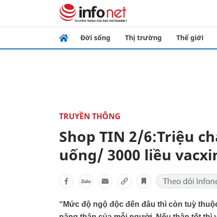
Đời sống
Thị trường
Thế giới
TRUYỀN THÔNG
Shop TIN 2/6:Triệu c
uống/ 3000 liều vacxi
“Mức độ ngộ độc đến đâu thì còn tuỳ thuộ
năng thận của mỗi người. Nếu thận tốt thì vi