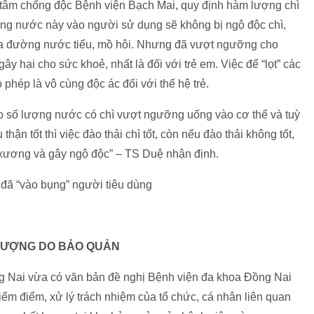
âm chống độc Bệnh viện Bạch Mai, quy định hàm lượng chì
uống nước này vào người sử dụng sẽ không bị ngộ độc chì,
qua đường nước tiểu, mồ hôi. Nhưng đã vượt ngưỡng cho
ây hại cho sức khoẻ, nhất là đối với trẻ em. Việc để “lọt” các
hép là vô cùng độc ác đối với thế hệ trẻ.
ào số lượng nước có chì vượt ngưỡng uống vào cơ thể và tuỳ
ận tốt thì việc đào thải chì tốt, còn nếu đào thải không tốt,
 xương và gây ngộ độc” – TS Duệ nhận định.
 đã “vào bụng” người tiêu dùng
 LƯỢNG DO BẢO QUẢN
ồng Nai vừa có văn bản đề nghị Bệnh viện đa khoa Đồng Nai
iểm điểm, xử lý trách nhiệm của tổ chức, cá nhân liên quan