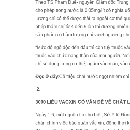
Theo TS Phạm Duệ- nguyên Giám đốc Trung t
cho phép trong nước là 0,05mg/lít có nghĩa 
lượng chì có thể được thải ra ngoài cơ thể 
phép thậm chí từ 4 đến 9 lần thì đương nhiên g
sản phẩm có hàm lượng chì vượt ngưỡng cho p
“Mức độ ngộ độc đến đâu thì còn tuỳ thuộc v
thuộc vào chức năng thận của mỗi người. Nếu th
chì sẽ đọng trong cơ thể, ngấm vào máu, vào
Đọc ở đây
:Cả triệu chai nước ngọt nhiễm chì
2.
3000 LIỀU VACXIN CÓ VẤN ĐỀ VỀ CHẤT
Ngày 1.6, một nguồn tin cho biết, Sở Y tế Đ
chấn chỉnh việc bảo quản vắc xin, đồng thời k