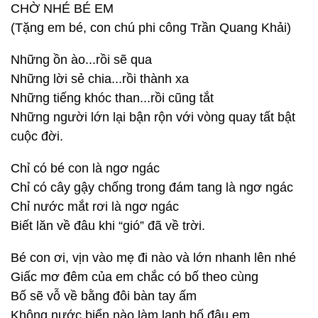
CHỜ NHÉ BÉ EM
(Tặng em bé, con chú phi công Trần Quang Khải)
Những ồn ào...rồi sẽ qua
Những lời sẻ chia...rồi thành xa
Những tiếng khóc than...rồi cũng tắt
Những người lớn lại bận rộn với vòng quay tất bật
cuộc đời.
Chỉ có bé con là ngơ ngác
Chỉ có cây gậy chống trong đám tang là ngơ ngác
Chỉ nước mắt rơi là ngơ ngác
Biết lăn về đâu khi “gió” đã về trời.
Bé con ơi, vịn vào mẹ đi nào và lớn nhanh lên nhé
Giấc mơ đêm của em chắc có bố theo cùng
Bố sẽ vỗ về bằng đôi bàn tay ấm
Không nước biển nào làm lạnh bố đâu em.