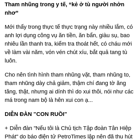
Tham nhũng trong y tế, “kẻ ở tù người nhởn
nhơ”
Mới thấy trong thực tế thực trạng này nhiều lắm, có
anh lợi dụng công vụ ăn tiền, ăn bẩn, giàu sụ, bao
nhiêu lần thanh tra, kiểm tra thoát hết, có cháu mới
về làm vài năm, vón vén chút xíu, bắt quả tang tù
luôn.
Cho nên tình hình tham nhũng vặt, tham nhũng to,
tham nhũng dày chả giảm, thậm chí đang tờ ăng
tăng, thật, nhưng ai dính thì do xui thôi, nói như các
má trong nam bộ là hên xui con ạ...
DIỄN ĐÀN "CON RUỒI"
+ Diễn đàn "Nếu tôi là Chủ tịch Tập đoàn Tân Hiệp
Phát" do báo điện tử PetroTimes lập nên đã thu hút