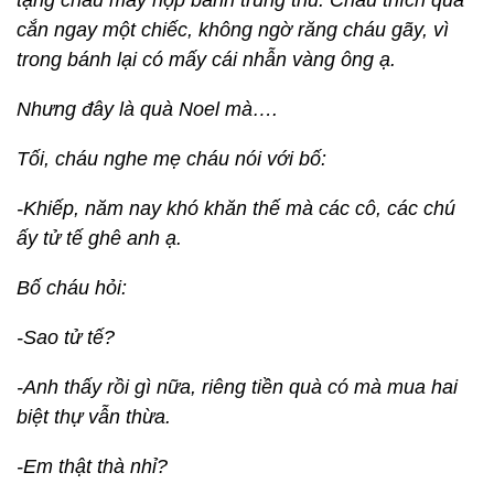
tặng cháu mấy hộp bánh trung thu. Cháu thích quá
cắn ngay một chiếc, không ngờ răng cháu gãy, vì
trong bánh lại có mấy cái nhẫn vàng ông ạ.
Nhưng đây là quà Noel mà….
Tối, cháu nghe mẹ cháu nói với bố:
-Khiếp, năm nay khó khăn thế mà các cô, các chú
ấy tử tế ghê anh ạ.
Bố cháu hỏi:
-Sao tử tế?
-Anh thấy rồi gì nữa, riêng tiền quà có mà mua hai
biệt thự vẫn thừa.
-Em thật thà nhỉ?