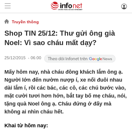
Truyền thông
Shop TIN 25/12: Thư gửi ông già
Noel: Vì sao cháu mất dạy?
25/12/2015 - 06:00
Mấy hôm nay, nhà cháu đông khách lắm ông ạ.
Người lớn đến nườm nượp í, xe nối đuôi nhau
dài lắm í, rồi các bác, các cô, các chú bước vào,
mặt cười tươi hơn hớn, bắt tay bố mẹ cháu, nói,
tặng quà Noel ông ạ. Cháu đứng ở đấy mà
không ai nhìn cháu hết.
Khai từ hôm nay: