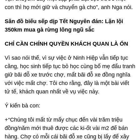
con thì họ mới giữ và chuyển gà cho”, anh Nga nói.
Săn đồ biếu sếp dịp Tết Nguyên đán: Lặn lội
350km mua gà rừng lông ngũ sắc
CHỈ CẦN CHÍNH QUYỀN KHÁCH QUAN LÀ ỔN
Vì sao nói thế, vì sự việc ở Ninh Hiệp vẫn tiếp tục
căng, học sinh tiếp tục bỏ học cùng bố mẹ đấu tranh
giữ bãi đỗ xe trước chợ, mất bãi đỗ xe đồng nghĩa
với việc mất chợ. Tôi cho rằng, đây là một bài viết
tử tế, khách quan nhất về vụ việc này.
Ý kiến bà con:
+“Chúng tôi mất từ mấy chục đến vài trăm triệu
đồng/năm mới thuê được các ki-ốt vài m2 để bán
hàng. Chợ có mỗi cái bãi đỗ xe cũng bị lấy để xây