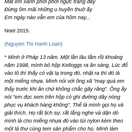
Mắt em xanh phơi phới ngực trăng đầy
Đừng ôm mãi những u huyền thuở ấy
Em ngày nào vẫn em của hôm nay...
Noel 2015.
(
Nguyen Thi Hanh Loan
)
*
Mình ở Pháp 13 năm. Một lần lâu lắm rồi khoảng
năm 1998, mình bỏ hộp Kelloggs ra ăn sáng. Lúc đổ
vào tô thì thấy có vật lạ trong đó, nhặt ra thì đó là
một miếng nhựa. Mình nói với ông xã "may quá em
thấy trước khi ăn chứ không chắc gãy răng". Ông ấy
nói "em đọc xem trên hộp có ghi đường dây nóng
phục vụ khách hàng không". Thế là mình gọi họ và
giải thích. Họ rất lịch sự, rất lắng nghe và dặn dò
mình là cho miếng nhựa đó vào túi nylon kèm theo
một lá thư cùng tem sản phẩm cho họ. Mình làm