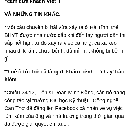
“cấm cửa khách Việt”!
VÀ NHỮNG TIN KHÁC.
*Một câu chuyện bi hài vừa xảy ra ở Hà Tĩnh, thẻ
BHYT được nhà nước cấp khi đến tay người dân thì
sắp hết hạn, từ đó xảy ra việc cả làng, cả xã kéo
nhau đi khám, chữa bệnh, dù mình…không bị bệnh
gì.
Thuê ô tô chở cả làng đi khám bệnh... 'chạy' bảo
hiểm
*Chiều 24/12, Tiến sĩ Doãn Minh Đăng, cán bộ đang
công tác tại trường Đại học Kỹ thuật - Công nghệ
Cần Thơ đã đăng lên Facebook cá nhân về vụ việc
lùm xùm của ông và nhà trường trong thời gian qua
đã được giải quyết êm xuôi.