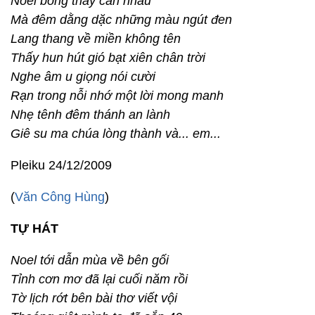
Noel bỗng thấy cần nhau
Mà đêm dằng dặc những màu ngút đen
Lang thang về miền không tên
Thấy hun hút gió bạt xiên chân trời
Nghe âm u giọng nói cười
Rạn trong nỗi nhớ một lời mong manh
Nhẹ tênh đêm thánh an lành
Giê su ma chúa lòng thành và... em...
Pleiku 24/12/2009
(
Văn Công Hùng
)
TỰ HÁT
Noel tới dẫn mùa về bên gối
Tỉnh cơn mơ đã lại cuối năm rồi
Tờ lịch rớt bên bài thơ viết vội