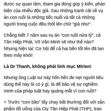
được sự quan tâm, tham gia đóng góp ý kiến, phản
biện của nhiều độc giả. Sau những tranh cãi về vụ
án con ruồi là những tiếc nuối và tất cả những
người trong cuộc đều thốt lên chữ "giá như".
Chẳng biết 7 năm sau vụ án "con ruồi nửa tỷ", cả
Tân Hiệp Phát, Võ Văn Minh sẽ như thế nào?
Nhưng hiện tại: Cơ hội để cả hai bên tốt lên đã tan
theo mây khói!
Là Dr Thanh, không phải linh mục Mirien!
Nhưng ông Luật sư này hổn hển đe nẹt người tiêu
dùng thế này là có ý gì, là để bảo vệ sự nghiêm
minh của pháp luật hay quáng mắt vì con ruồi?
+ Trước “cơn bão” tẩy chay bất thường đối với sản
phẩm đồ uống của Cty Tân Hiệp Phát (THP), trao