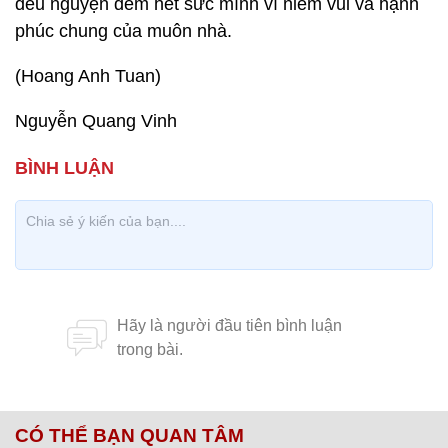
đều nguyện đem hết sức mình vì niềm vui và hạnh
phúc chung của muôn nhà.
(Hoang Anh Tuan)
Nguyễn Quang Vinh
CÓ THỂ BẠN QUAN TÂM