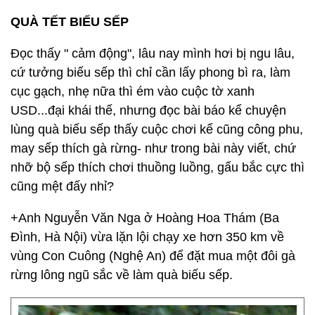
QUÀ TẾT BIẾU SẾP
Đọc thấy " cảm động", lâu nay mình hơi bị ngu lâu,
cứ tưởng biếu sếp thì chỉ cần lấy phong bì ra, làm
cục gạch, nhẹ nữa thì ém vào cuộc tờ xanh
USD...đại khái thế, nhưng đọc bài báo kể chuyện
lùng quà biếu sếp thấy cuộc chơi kể cũng công phu,
may sếp thích gà rừng- như trong bài này viết, chứ
nhỡ bộ sếp thích chơi thuồng luồng, gấu bắc cực thì
cũng mệt đấy nhỉ?
+Anh Nguyễn Văn Nga ở Hoàng Hoa Thám (Ba
Đình, Hà Nội) vừa lặn lội chạy xe hơn 350 km về
vùng Con Cuông (Nghệ An) để đặt mua một đôi gà
rừng lông ngũ sắc về làm quà biếu sếp.