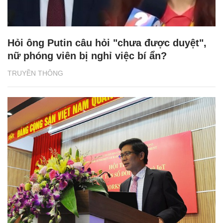
Hỏi ông Putin câu hỏi "chưa được duyệt",
nữ phóng viên bị nghỉ việc bí ẩn?
TRUYỀN THÔNG