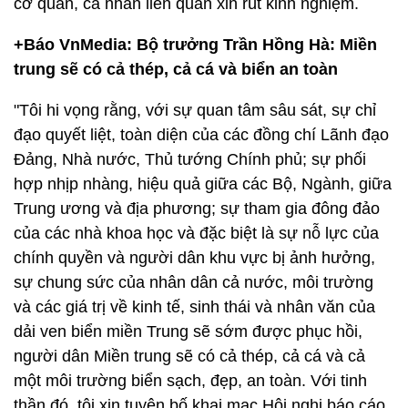
cơ quan, cá nhân liên quan xin rút kinh nghiệm.
+Báo VnMedia: Bộ trưởng Trần Hồng Hà: Miền
trung sẽ có cả thép, cả cá và biển an toàn
"Tôi hi vọng rằng, với sự quan tâm sâu sát, sự chỉ
đạo quyết liệt, toàn diện của các đồng chí Lãnh đạo
Đảng, Nhà nước, Thủ tướng Chính phủ; sự phối
hợp nhịp nhàng, hiệu quả giữa các Bộ, Ngành, giữa
Trung ương và địa phương; sự tham gia đông đảo
của các nhà khoa học và đặc biệt là sự nỗ lực của
chính quyền và người dân khu vực bị ảnh hưởng,
sự chung sức của nhân dân cả nước, môi trường
và các giá trị về kinh tế, sinh thái và nhân văn của
dải ven biển miền Trung sẽ sớm được phục hồi,
người dân Miền trung sẽ có cả thép, cả cá và cả
một môi trường biển sạch, đẹp, an toàn. Với tinh
thần đó, tôi xin tuyên bố khai mạc Hội nghị báo cáo