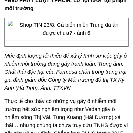
+Báo PHÁT LUẬT TPHCM: Lo ‘lọt lưới’ tội phạm
môi trường
Mức định lượng tối thiểu để xử lý hình sự việc gây ô
nhiễm môi trường đang gây tranh luận. Trong ảnh:
Chất thải độc hại của Formosa chôn trong trang trại
gia đình giám đốc Công ty Môi trường đô thị TX Kỳ
Anh (Hà Tĩnh). Ảnh: TTXVN
Thực tế cho thấy có những vụ gây ô nhiễm môi
trường hết sức nghiêm trọng như Vedan gây ô
nhiễm sông Thị Vải, Tung Kuang (Hải Dương) xả
thải… nhưng chúng ta chưa truy cứu TNHS được vì