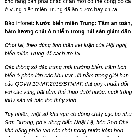
cho rằng cần phải chắc chắn mới có thể công bố cá
ở vùng biển miền Trung đã ăn được hay chưa.
Báo Infonet:
Nước biển miền Trung: Tắm an toàn,
hàm lượng chất ô nhiễm trong hải sản giảm dần
Chốt lại, theo đúng tinh thần kết luận của Hội nghị,
biển miền Trung đã sạch trở lại.
Các thông số đặc trưng môi trường biển, trầm tích
biển ở phần lớn các khu vực đã nằm trong giới hạn
của QCVN 10-MT:2015/BTNMT, đạt quy chuẩn đối
với các vùng bãi tắm, thể thao dưới nước, nuôi trồng
thủy sản và bảo tồn thủy sinh.
Tuy nhiên, một số khu vực có dòng chảy cục bộ như
Sơn Dương, phía đông biển Nhật Lệ, hòn Sơn Chà,
khả năng phân tán các chất trong nước kém hơn,