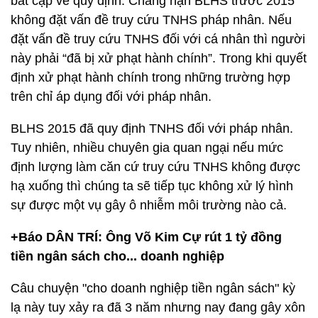
bất cập về quy định. Chẳng hạn BLHS trước 2015
không đặt vấn đề truy cứu TNHS pháp nhân. Nếu
đặt vấn đề truy cứu TNHS đối với cá nhân thì người
này phải “đã bị xử phạt hành chính”. Trong khi quyết
định xử phạt hành chính trong những trường hợp
trên chỉ áp dụng đối với pháp nhân.
BLHS 2015 đã quy định TNHS đối với pháp nhân.
Tuy nhiên, nhiều chuyên gia quan ngại nếu mức
định lượng làm căn cứ truy cứu TNHS không được
hạ xuống thì chúng ta sẽ tiếp tục không xử lý hình
sự được một vụ gây ô nhiễm môi trường nào cả.
+Báo DÂN TRÍ: Ông Võ Kim Cự rút 1 tỷ đồng
tiền ngân sách cho... doanh nghiệp
Câu chuyện "cho doanh nghiệp tiền ngân sách" kỳ
lạ này tuy xảy ra đã 3 năm nhưng nay đang gây xôn