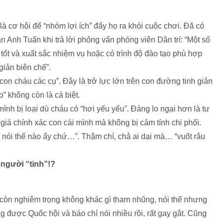
là cơ hội để “nhóm lợi ích” đẩy họ ra khỏi cuộc chơi. Đã có
 Anh Tuấn khi trả lời phỏng vấn phóng viên Dân trí: “Một số
tốt và xuất sắc nhiệm vụ hoặc có trình độ đào tạo phù hợp
 giản biên chế”.
on cháu các cụ”. Đây là trở lực lớn trên con đường tinh giản
o” không còn là cá biệt.
h bị loại dù cháu có “hơi yếu yếu”. Đáng lo ngại hơn là tư
 giá chính xác con cái mình mà không bị cảm tính chi phối.
ú nói thế nào ấy chứ…”. Thậm chí, chả ai dại mà… “vuốt râu
 người “tinh”!?
hí còn nghiêm trọng không khác gì tham nhũng, nói thế nhưng
 được Quốc hội và báo chí nói nhiều rồi, rất gay gắt. Cũng