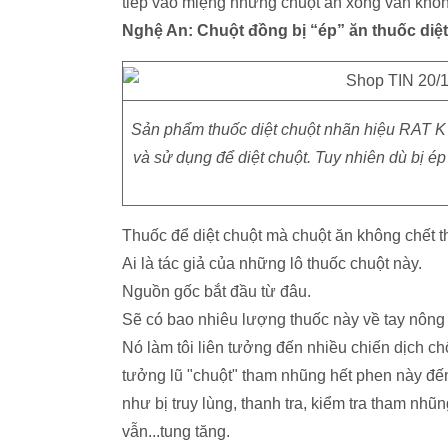
tiếp vào miệng nhưng chuột ăn xong vẫn khôn
Nghệ An: Chuột đồng bị “ép” ăn thuốc diệ
Sản phẩm thuốc diệt chuột nhãn hiệu RAT 
và sử dụng để diệt chuột. Tuy nhiên dù bị ép
Thuốc để diệt chuột mà chuột ăn không chết th
Ai là tác giả của những lô thuốc chuột này.
Nguồn gốc bắt đầu từ đâu.
Sẽ có bao nhiêu lượng thuốc này về tay nông 
Nó làm tôi liên tưởng đến nhiều chiến dịch c
tưởng lũ "chuột" tham nhũng hết phen này đến
như bị truy lùng, thanh tra, kiểm tra tham nh
vẫn...tung tăng.