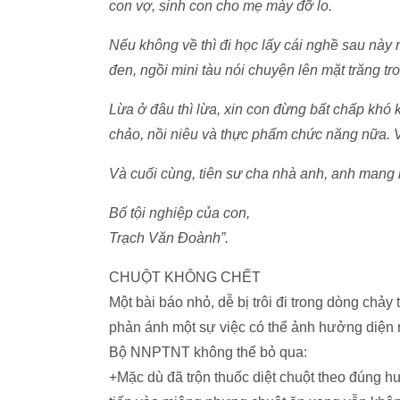
con vợ, sinh con cho mẹ mày đỡ lo.
Nếu không về thì đi học lấy cái nghề sau này 
đen, ngồi mini tàu nói chuyện lên mặt trăng tr
Lừa ở đâu thì lừa, xin con đừng bất chấp khó 
chảo, nồi niêu và thực phẩm chức năng nữa. Vừ
Và cuối cùng, tiên sư cha nhà anh, anh mang 
Bố tội nghiệp của con,
Trạch Văn Đoành”.
CHUỘT KHÔNG CHẾT
Một bài báo nhỏ, dễ bị trôi đi trong dòng chảy
phản ánh một sự việc có thể ảnh hưởng diện r
Bộ NNPTNT không thể bỏ qua:
+Mặc dù đã trộn thuốc diệt chuột theo đúng hư