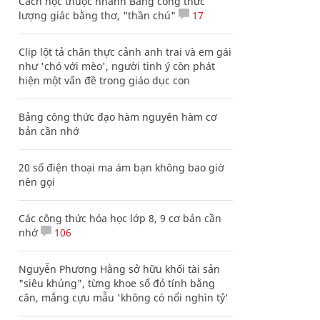
Cách học thuộc nhanh Bảng công thức
lượng giác bằng thơ, "thần chú"
17
Clip lột tả chân thực cảnh anh trai và em gái
như 'chó với mèo', người tinh ý còn phát
hiện một vấn đề trong giáo dục con
Bảng công thức đạo hàm nguyên hàm cơ
bản cần nhớ
20 số điện thoại ma ám bạn không bao giờ
nên gọi
Các công thức hóa học lớp 8, 9 cơ bản cần
nhớ
106
Nguyễn Phương Hằng sở hữu khối tài sản
"siêu khủng", từng khoe sổ đỏ tính bằng
cân, mắng cựu mẫu 'không có nổi nghìn tỷ'