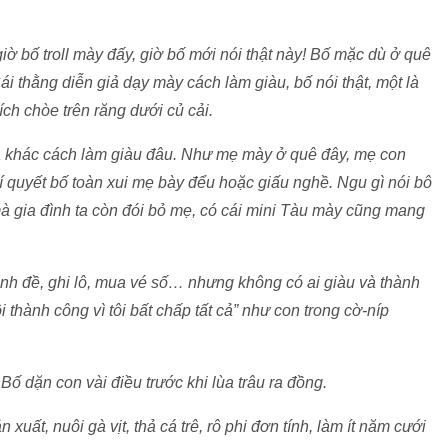
iờ bố troll mày đấy, giờ bố mới nói thật này! Bố mặc dù ở quê
i thằng diễn giả dạy mày cách làm giàu, bố nói thật, một là
ích chòe trên răng dưới củ cải.
ứa khác cách làm giàu đâu. Như mẹ mày ở quê đây, mẹ con
í quyết bố toàn xui mẹ bày đểu hoặc giấu nghề. Ngu gì nói bô
mà gia đình ta còn đói bỏ mẹ, có cái mini Tàu mày cũng mang
nh đề, ghi lô, mua vé số… nhưng không có ai giàu và thành
thành công vì tôi bất chấp tất cả” như con trong cờ-níp
Bố dặn con vài điều trước khi lùa trâu ra đồng.
 xuất, nuôi gà vịt, thả cá trê, rô phi đơn tính, làm ít năm cưới