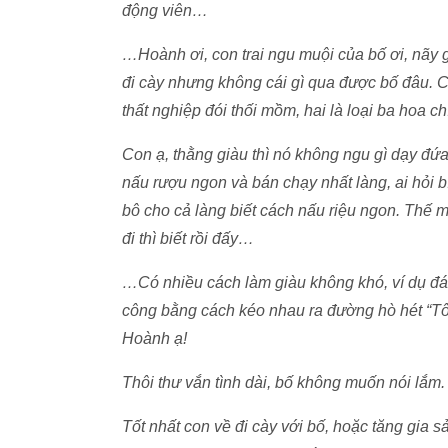
động viên…
…Hoành ơi, con trai ngu muội của bố ơi, nãy g
đi cày nhưng không cái gì qua được bố đâu. Cá
thất nghiệp đói thối mồm, hai là loại ba hoa ch
Con ạ, thằng giàu thì nó không ngu gì dạy đ
nấu rượu ngon và bán chạy nhất làng, ai hỏi b
bô cho cả làng biết cách nấu riệu ngon. Thế 
đi thì biết rồi đấy…
…Có nhiều cách làm giàu không khó, ví dụ đá
công bằng cách kéo nhau ra đường hò hét “Tôi 
Hoành ạ!
Thôi thư vắn tình dài, bố không muốn nói lắm. 
Tốt nhất con về đi cày với bố, hoặc tăng gia sản