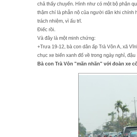
chả thấy chuyển. Hình như có một bộ phận quan
thậm chí là phẫn nộ của người dân khi chính họ
trách nhiệm, vì ấu trĩ.
Điếc rồi.
Và đây là một minh chứng:
+Trưa 19-12, bà con dân ấp Trà Vôn A, xã Vĩn
chục xe biển xanh đổ về trong ngày nghỉ, đậu 
Bà con Trà Vôn "mãn nhãn" với đoàn xe c