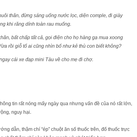
nuôi thân, đừng sáng uống nước lọc, diện comple, đi giày
ong khi răng dính toàn rau muống.
khăn, bất chấp tất cả, gọi điện cho họ hàng gạ mua xoong
a rồi giỗ tổ ai cũng nhìn bố như kẻ thù con biết không?
ngay cái xe đạp mini Tàu về cho mẹ đi chợ.
 thông tin rất nóng mấy ngày qua nhưng vấn đề của nó rất lớn,
ộng, nguy hại.
ớng dẫn, thậm chí “ép” chuột ăn số thuốc trên, đổ thuốc trực