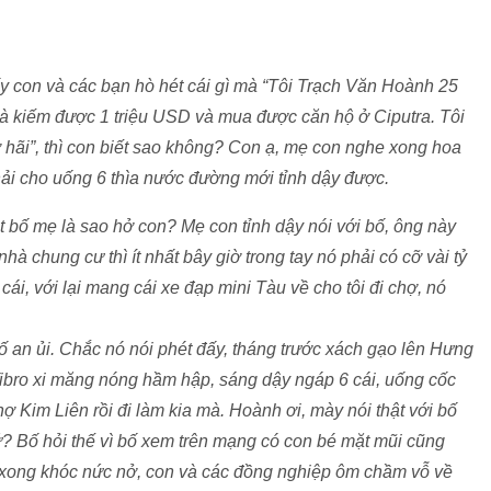
y con và các bạn hò hét cái gì mà “Tôi Trạch Văn Hoành 25
 là kiếm được 1 triệu USD và mua được căn hộ ở Ciputra. Tôi
 hãi”, thì con biết sao không? Con ạ, mẹ con nghe xong hoa
hải cho uống 6 thìa nước đường mới tỉnh dậy được.
ệt bố mẹ là sao hở con? Mẹ con tỉnh dậy nói với bố, ông này
à chung cư thì ít nhất bây giờ trong tay nó phải có cỡ vài tỷ
cái, với lại mang cái xe đạp mini Tàu về cho tôi đi chợ, nó
 an ủi. Chắc nó nói phét đấy, tháng trước xách gạo lên Hưng
 fibro xi măng nóng hầm hập, sáng dậy ngáp 6 cái, uống cốc
 Kim Liên rồi đi làm kia mà. Hoành ơi, mày nói thật với bố
ứ? Bố hỏi thế vì bố xem trên mạng có con bé mặt mũi cũng
 xong khóc nức nở, con và các đồng nghiệp ôm chầm vỗ về