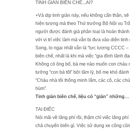
TINH GIẢN BIÊN CHẾ...AI?
+Và dịp tinh giản này, nếu không cẩn thận, sẽ 
hiện tượng mà theo Thứ trưởng Bộ Nội vụ Trần
người được đánh giá phân loại là hoàn thành 
với vị trí việc làm mà vẫn bị đưa vào diện tinh
Song, lo ngại nhất vẫn là “lực lượng CCCC – c
biên chế, nhất là khi mà việc “gia đình lãnh đạ
Không có ông bố, bà mẹ nào muốn con cháu mìn
tưởng “con bà tốt” bởi tâm lý, bố mẹ khó đánh
“Cháu nhà tôi thông minh lắm, các cô, các ch
hùm”.
Tinh giản biên chế, liệu có “giản” những…
TAI ĐIẾC
Nói mãi về lãng phí rồi, thậm chí việc lãng p
chả chuyển biến gì. Việc sử dụng xe công cũng