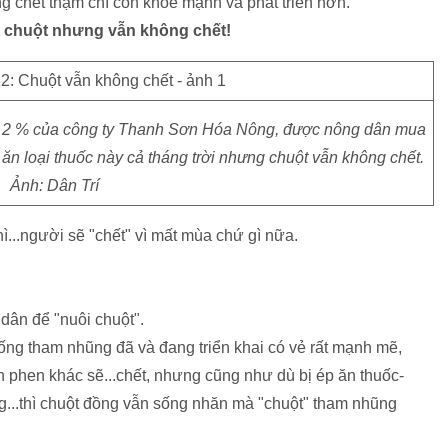
g chết thậm chí còn khỏe mạnh và phát triển hơn.
t chuột nhưng vẫn không chết!
K 2 % của công ty Thanh Sơn Hóa Nông, được nông dân mua
 ăn loại thuốc này cả tháng trời nhưng chuột vẫn không chết.
Ảnh: Dân Trí
ì...người sẽ "chết" vì mất mùa chứ gì nữa.
dân để "nuôi chuột".
hống tham nhũng đã và đang triển khai có vẻ rất mạnh mẽ,
 phen khác sẽ...chết, nhưng cũng như dù bị ép ăn thuốc-
ũng...thì chuột đồng vẫn sống nhăn mà "chuột" tham nhũng