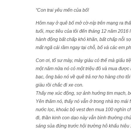
“Con trai yêu mến của bố!
Hôm nay ở quê bố mở cờ-níp trên mạng ra thấ
tuổi, mục tiêu của tôi đến tháng 12 năm 2016
hành động bất chấp khó khăn, bất chấp nỗi sợ
mắt ngã cái rầm ngay tại chỗ, bố và các em p
Con ơi, tổ sư mày, mày giàu có thế mà giấu ti
một năm nữa nó có một triệu đô và mua được nh
bạc, ông bảo nó về quê trả nợ họ hàng cho tôi 
giàu rồi chắc đi xe con.
Thấy mẹ xúc động, sợ ảnh hưởng tim mạch, bố
Yên thăm nó, thấy nó vẫn ở trong nhà trọ mái
nước lọc, khoác bộ vest đen mua 100 nghìn chợ
đi, thần kinh con dạo này vẫn bình thường ch
sáng sủa đứng trước hội trường hô khẩu hiệu