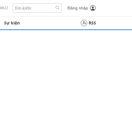
18822
Đăng nhập
Sự kiện
RSS