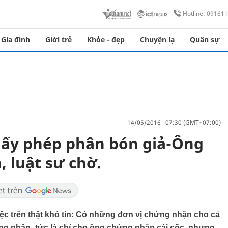
Hotline: 09161
Gia đình
Giới trẻ
Khỏe - đẹp
Chuyện lạ
Quân sự
14/05/2016 07:30 (GMT+07:00)
iấy phép phân bón giả-Ông
 luật sư chờ.
ệc trên thật khó tin: Có những đơn vị chứng nhận cho cả
 nhận -tức là chỉ cho ông chứng nhận cái cốc, nhưng