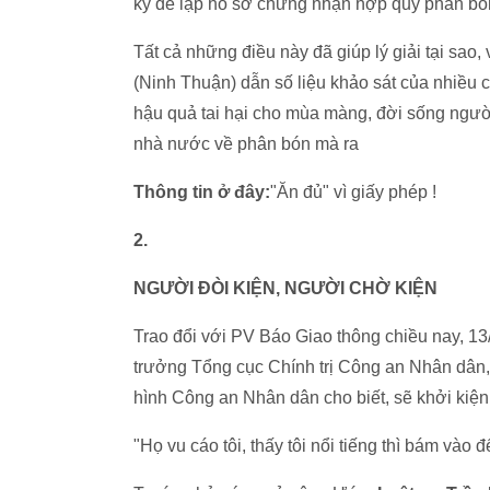
ký để lập hồ sơ chứng nhận hợp quy phân bón..
Tất cả những điều này đã giúp lý giải tại sao
(Ninh Thuận) dẫn số liệu khảo sát của nhiều cơ
hậu quả tai hại cho mùa màng, đời sống ngườ
nhà nước về phân bón mà ra
Thông tin ở đây:
"Ăn đủ" vì giấy phép !
2.
NGƯỜI ĐÒI KIỆN, NGƯỜI CHỜ KIỆN
Trao đổi với PV Báo Giao thông chiều nay, 
trưởng Tổng cục Chính trị Công an Nhân dân
hình Công an Nhân dân cho biết, sẽ khởi kiện ô
"Họ vu cáo tôi, thấy tôi nổi tiếng thì bám vào 