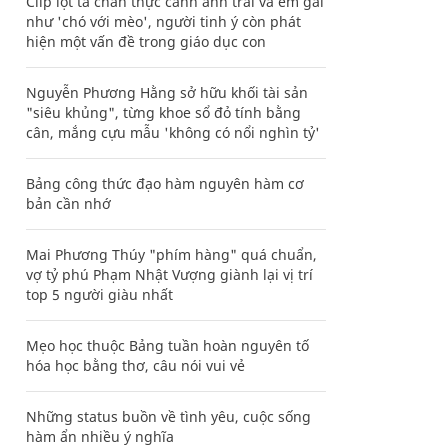
Clip lột tả chân thực cảnh anh trai và em gái
như 'chó với mèo', người tinh ý còn phát
hiện một vấn đề trong giáo dục con
Nguyễn Phương Hằng sở hữu khối tài sản
"siêu khủng", từng khoe sổ đỏ tính bằng
cân, mắng cựu mẫu 'không có nổi nghìn tỷ'
Bảng công thức đạo hàm nguyên hàm cơ
bản cần nhớ
Mai Phương Thúy "phím hàng" quá chuẩn,
vợ tỷ phú Phạm Nhật Vượng giành lại vị trí
top 5 người giàu nhất
Mẹo học thuộc Bảng tuần hoàn nguyên tố
hóa học bằng thơ, câu nói vui vẻ
Những status buồn về tình yêu, cuộc sống
hàm ẩn nhiều ý nghĩa