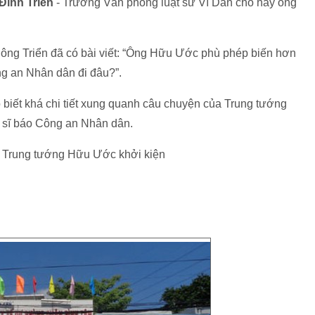
Đình Triển
- Trưởng Văn phòng luật sư Vì Dân cho hay ông
, ông Triển đã có bài viết: “Ông Hữu Ước phù phép biến hơn
ng an Nhân dân đi đâu?”.
o biết khá chi tiết xung quanh câu chuyện của Trung tướng
n sĩ báo Công an Nhân dân.
ờ Trung tướng Hữu Ước khởi kiện