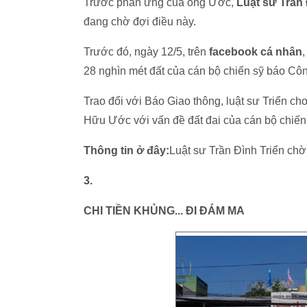
Trước phản ứng của ông Ước,
Luật sư Trần 
đang chờ đợi điều này.
Trước đó, ngày 12/5, trên
facebook cá nhân
28 nghìn mét đất của cán bộ chiến sỹ báo Cô
Trao đổi với Báo Giao thông, luật sư Triển ch
Hữu Ước với vấn đề đất đai của cán bộ chiế
Thông tin ở đây:
Luật sư Trần Đình Triển ch
3.
CHI TIỀN KHỦNG... ĐI ĐÁM MA