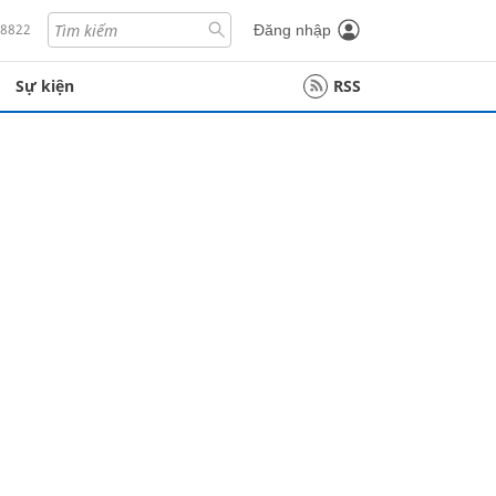
18822
Đăng nhập
Sự kiện
RSS