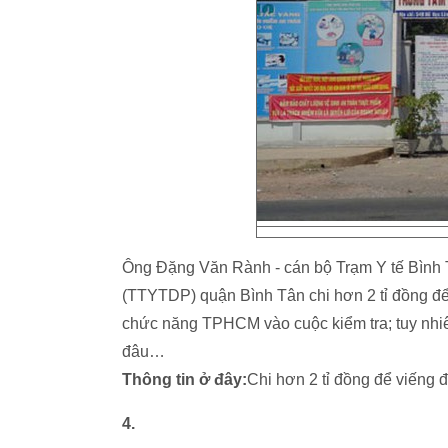
Ông Đặng Văn Rành - cán bộ Trạm Y tế Bình T
(TTYTDP) quận Bình Tân chi hơn 2 tỉ đồng để
chức năng TPHCM vào cuộc kiểm tra; tuy nhiê
đâu…
Thông tin ở đây:
Chi hơn 2 tỉ đồng để viếng 
4.