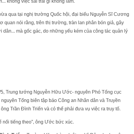
. không việc sai trái gì không làm.
, vừa qua tại nghị trường Quốc hội, đại biểu Nguyễn Sĩ Cương
 quan nói rằng, trên thị trường, tràn lan phân bón giả, gây
i dân... mà gốc gác, do những yếu kém của công tác quản lý
13/5, Trung tướng Nguyễn Hữu Ước- nguyên Phó Tổng cục
, nguyên Tổng biên tập báo Công an Nhân dân và Truyền
ng Trần Đình Triển và có thể phải đưa vụ việc ra truy tố.
để nổi tiếng theo”, ông Ước bức xúc.