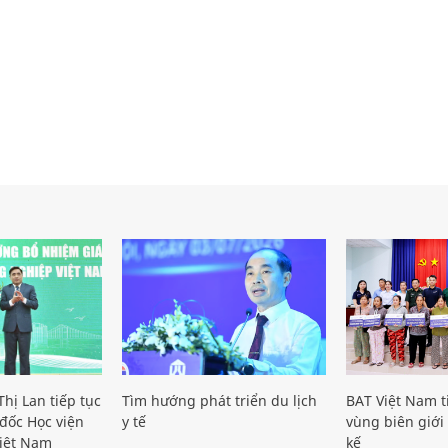
hị Lan tiếp tục
Tìm hướng phát triển du lịch
BAT Việt Nam t
đốc Học viện
y tế
vùng biên giới 
iệt Nam
kế