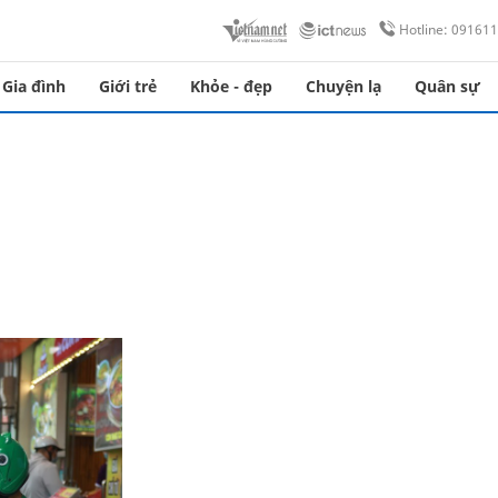
Hotline: 09161
Gia đình
Giới trẻ
Khỏe - đẹp
Chuyện lạ
Quân sự