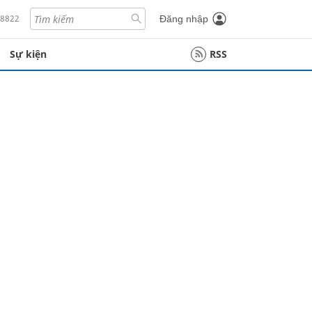
18822
Đăng nhập
Sự kiện
RSS