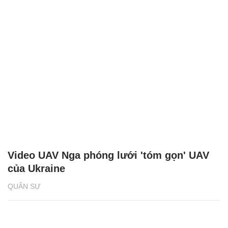
Video UAV Nga phóng lưới 'tóm gọn' UAV
của Ukraine
QUÂN SỰ