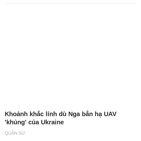
Khoảnh khắc lính dù Nga bắn hạ UAV
'khủng' của Ukraine
QUÂN SỰ