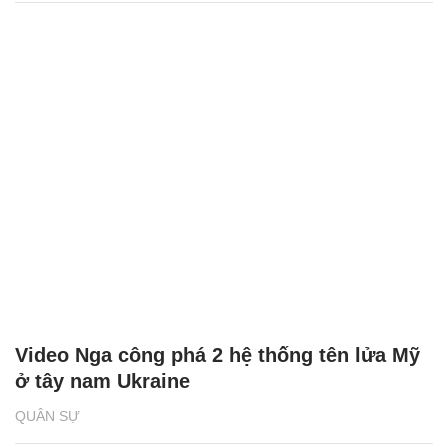
Video Nga công phá 2 hệ thống tên lửa Mỹ
ở tây nam Ukraine
QUÂN SỰ