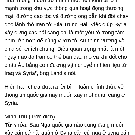
“Iran mong muốn trở thành một nền kinh tế lớn
mạnh trong khu vực thông qua hoạt động thương
mại, đường cao tốc và đường ống dẫn khí đốt chạy
dọc lãnh thổ Iran tới Địa Trung Hải. Việc giúp Syria
xây dựng các hải cảng chỉ là một yếu tố trong tầm
nhìn lớn hơn để cùng vươn tới sự thịnh vượng và
chia sẻ lợi ích chung. Điều quan trọng nhất là một
ngày nào đó Iran có thể bán dầu mỏ và khí đốt cho
châu Âu bằng con đường vận chuyển nhiên liệu từ
Iraq và Syria”, ông Landis nói.
Hiện Iran chưa đưa ra lời bình luận chính thức về
thông tin quốc gia này muốn xây một quân cảng ở
Syria.
Minh Thu (lược dịch)
Từ khóa:
Sau Nga quốc gia nào cũng đang muốn
xây căn cứ hải quân ở Syria căn cứ nga ở syria căn