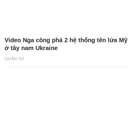
Video Nga công phá 2 hệ thống tên lửa Mỹ
ở tây nam Ukraine
QUÂN SỰ