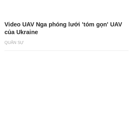
Video UAV Nga phóng lưới 'tóm gọn' UAV
của Ukraine
QUÂN SỰ