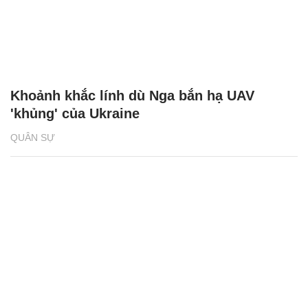
Khoảnh khắc lính dù Nga bắn hạ UAV
'khủng' của Ukraine
QUÂN SỰ