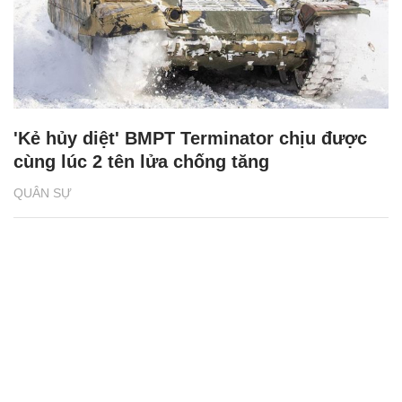
'Kẻ hủy diệt' BMPT Terminator chịu được
cùng lúc 2 tên lửa chống tăng
QUÂN SỰ