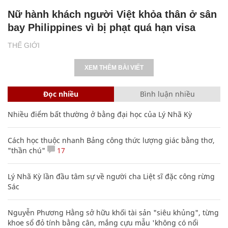
Nữ hành khách người Việt khỏa thân ở sân
bay Philippines vì bị phạt quá hạn visa
THẾ GIỚI
XEM THÊM BÀI VIẾT
Đọc nhiều
Bình luận nhiều
Nhiều điểm bất thường ở bằng đại học của Lý Nhã Kỳ
Cách học thuộc nhanh Bảng công thức lượng giác bằng thơ,
"thần chú"
17
Lý Nhã Kỳ lần đầu tâm sự về người cha Liệt sĩ đặc công rừng
Sác
Nguyễn Phương Hằng sở hữu khối tài sản "siêu khủng", từng
khoe sổ đỏ tính bằng cân, mắng cựu mẫu 'không có nổi