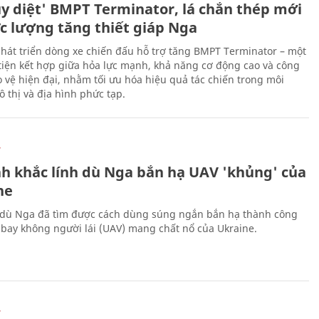
ủy diệt' BMPT Terminator, lá chắn thép mới
ực lượng tăng thiết giáp Nga
hát triển dòng xe chiến đấu hỗ trợ tăng BMPT Terminator – một
iện kết hợp giữa hỏa lực mạnh, khả năng cơ động cao và công
 vệ hiện đại, nhằm tối ưu hóa hiệu quả tác chiến trong môi
 thị và địa hình phức tạp.
Ự
h khắc lính dù Nga bắn hạ UAV 'khủng' của
ne
 dù Nga đã tìm được cách dùng súng ngắn bắn hạ thành công
bay không người lái (UAV) mang chất nổ của Ukraine.
Ự