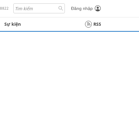
18822
Đăng nhập
Sự kiện
RSS