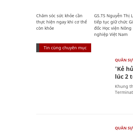
Chăm sóc sức khỏe cần
GS.TS Nguyễn Thị 
thực hiện ngay khi cơ thể
tiếp tục giữ chức 
còn khỏe
đốc Học viện Nông
nghiệp Việt Nam
Tin cùng chuyên mục
QUÂN S
'Kẻ h
lúc 2 
Khung th
Terminato
QUÂN S