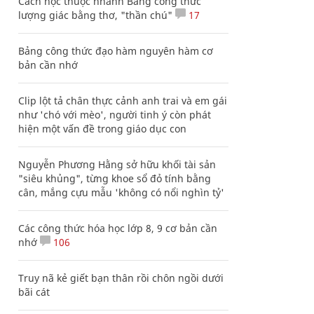
Cách học thuộc nhanh Bảng công thức
lượng giác bằng thơ, "thần chú"
17
Bảng công thức đạo hàm nguyên hàm cơ
bản cần nhớ
Clip lột tả chân thực cảnh anh trai và em gái
như 'chó với mèo', người tinh ý còn phát
hiện một vấn đề trong giáo dục con
Nguyễn Phương Hằng sở hữu khối tài sản
"siêu khủng", từng khoe sổ đỏ tính bằng
cân, mắng cựu mẫu 'không có nổi nghìn tỷ'
Các công thức hóa học lớp 8, 9 cơ bản cần
nhớ
106
Truy nã kẻ giết bạn thân rồi chôn ngồi dưới
bãi cát