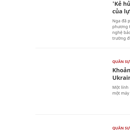
'Kẻ h
của l
Nga đã p
phương t
nghệ bảo
trường đô
QUÂN S
Khoản
Ukrai
Một lính
một máy 
QUÂN S