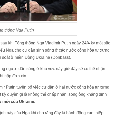
g thống Nga Putin
au khi Tổng thống Nga Vladimir Putin ngày 24/4 ký một sắc
hiếu Nga cho cư dân sinh sống ở các nước cộng hòa tự xưng
m soát ở miền Đông Ukraine (Donbass).
ững người dân sống ở khu vực này giờ đây sẽ có thể nhận
hi nộp đơn xin.
imir Putin tuyên bố việc cư dân ở hai nước cộng hòa tự xưng
 kỳ quyền gì là không thể chấp nhận, song ông khẳng định
o mới của Ukraine.
 định này của Nga khi cho rằng đây là hành động can thiệp