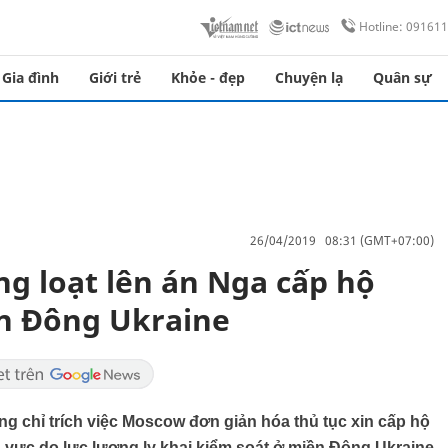
Hotline: 09161
Gia đình
Giới trẻ
Khỏe - đẹp
Chuyện lạ
Quân sự
26/04/2019 08:31 (GMT+07:00)
g loạt lên án Nga cấp hộ
ền Đông Ukraine
ng chỉ trích việc Moscow đơn giản hóa thủ tục xin cấp hộ
 vực do lực lượng ly khai kiểm soát ở miền Đông Ukraine