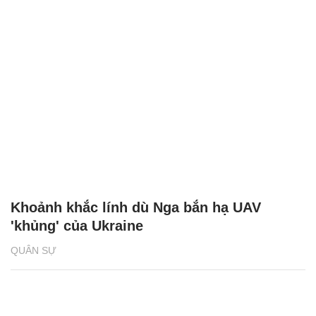
Khoảnh khắc lính dù Nga bắn hạ UAV
'khủng' của Ukraine
QUÂN SỰ