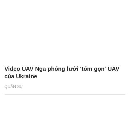
Video UAV Nga phóng lưới 'tóm gọn' UAV
của Ukraine
QUÂN SỰ