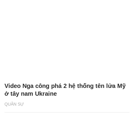
Video Nga công phá 2 hệ thống tên lửa Mỹ
ở tây nam Ukraine
QUÂN SỰ