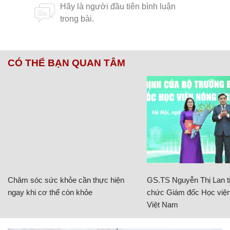
CÓ THỂ BẠN QUAN TÂM
Chăm sóc sức khỏe cần thực hiện
GS.TS Nguyễn Thị Lan ti
ngay khi cơ thể còn khỏe
chức Giám đốc Học viện
Việt Nam