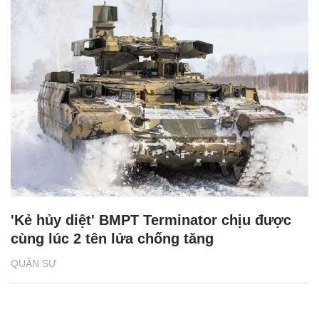
'Kẻ hủy diệt' BMPT Terminator chịu được
cùng lúc 2 tên lửa chống tăng
QUÂN SỰ