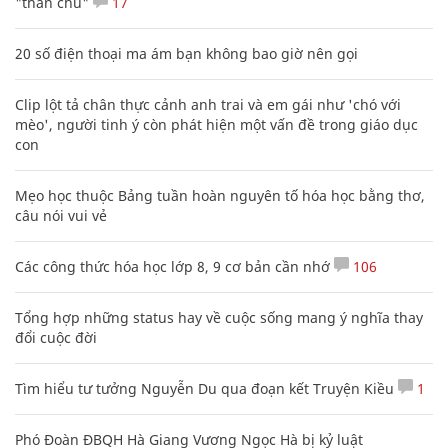
"thần chú"
17
20 số điện thoại ma ám bạn không bao giờ nên gọi
Clip lột tả chân thực cảnh anh trai và em gái như 'chó với
mèo', người tinh ý còn phát hiện một vấn đề trong giáo dục
con
Mẹo học thuộc Bảng tuần hoàn nguyên tố hóa học bằng thơ,
câu nói vui vẻ
Các công thức hóa học lớp 8, 9 cơ bản cần nhớ
106
Tổng hợp những status hay về cuộc sống mang ý nghĩa thay
đổi cuộc đời
Tìm hiểu tư tưởng Nguyễn Du qua đoạn kết Truyện Kiều
1
Phó Đoàn ĐBQH Hà Giang Vương Ngọc Hà bị kỷ luật