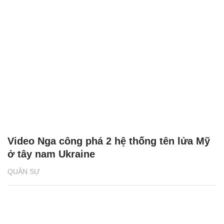
Video Nga công phá 2 hệ thống tên lửa Mỹ
ở tây nam Ukraine
QUÂN SỰ