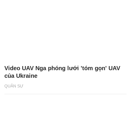
Video UAV Nga phóng lưới 'tóm gọn' UAV
của Ukraine
QUÂN SỰ