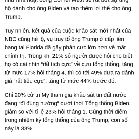
như nhà hoạt động Cornel West sẽ rút bớt sự ủng
hộ dành cho ông Biden và tạo thêm lợi thế cho ông
Trump.
Tuy nhiên, kết quả của cuộc khảo sát mới nhất của
NBC cũng hé lộ, vụ truy tố ông Trump ở cấp liên
bang tại Florida đã gây phân cực lớn hơn về mặt
chính trị. Trong khi 21% số người được hỏi cho biết
họ có cái nhìn “rất tích cực” về cựu tổng thống, tăng
từ mức 17% hồi tháng 4, thì có tới 49% đưa ra đánh
giá “rất tiêu cực”, tăng từ mức 44% trước đó.
Chỉ 20% cử tri Mỹ tham gia khảo sát tin đất nước
đang “đi đúng hướng” dưới thời Tổng thống Biden,
giảm so với tỉ lệ 23% hồi tháng 1. Cùng thời điểm
trong nhiệm kỳ tổng thống của ông Trump, con số
này là 33%.