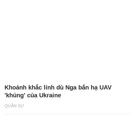
Khoảnh khắc lính dù Nga bắn hạ UAV
'khủng' của Ukraine
QUÂN SỰ