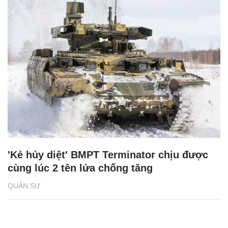
'Kẻ hủy diệt' BMPT Terminator chịu được
cùng lúc 2 tên lửa chống tăng
QUÂN SỰ