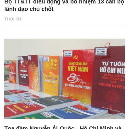
Bộ TT&TT điều động và bổ nhiệm 13 cán bộ
lãnh đạo chủ chốt
THỜI SỰ
Tọa đàm Nguyễn Ái Quốc - Hồ Chí Minh và