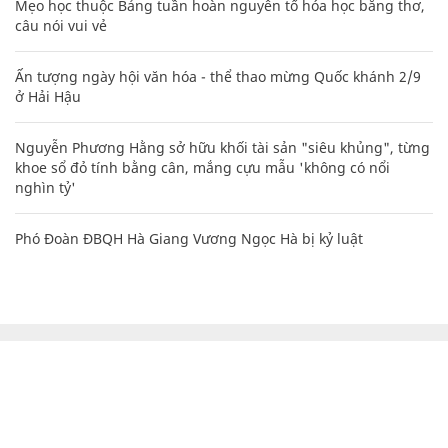
Mẹo học thuộc Bảng tuần hoàn nguyên tố hóa học bằng thơ,
câu nói vui vẻ
Ấn tượng ngày hội văn hóa - thể thao mừng Quốc khánh 2/9
ở Hải Hậu
Nguyễn Phương Hằng sở hữu khối tài sản "siêu khủng", từng
khoe sổ đỏ tính bằng cân, mắng cựu mẫu 'không có nổi
nghìn tỷ'
Phó Đoàn ĐBQH Hà Giang Vương Ngọc Hà bị kỷ luật
CHUYÊN TRANG CỦA BÁO