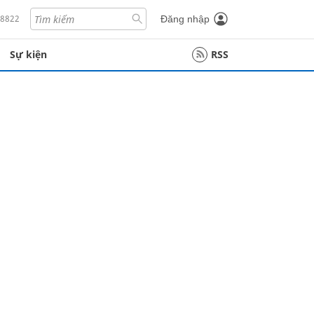
18822
Đăng nhập
Sự kiện
RSS