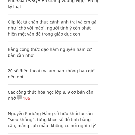
Phó Đoàn ĐBQH Hà Giang Vương Ngọc Hà bị
kỷ luật
Clip lột tả chân thực cảnh anh trai và em gái
như 'chó với mèo', người tinh ý còn phát
hiện một vấn đề trong giáo dục con
Bảng công thức đạo hàm nguyên hàm cơ
bản cần nhớ
20 số điện thoại ma ám bạn không bao giờ
nên gọi
Các công thức hóa học lớp 8, 9 cơ bản cần
nhớ
106
Nguyễn Phương Hằng sở hữu khối tài sản
"siêu khủng", từng khoe sổ đỏ tính bằng
cân, mắng cựu mẫu 'không có nổi nghìn tỷ'