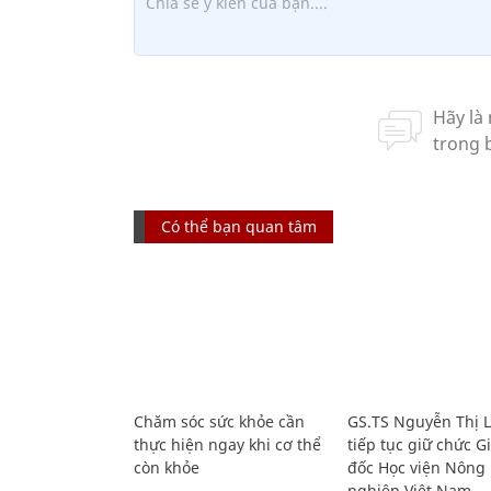
Có thể bạn quan tâm
Chăm sóc sức khỏe cần
GS.TS Nguyễn Thị 
thực hiện ngay khi cơ thể
tiếp tục giữ chức 
còn khỏe
đốc Học viện Nông
nghiệp Việt Nam