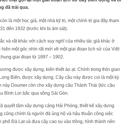
 đã trải qua.
òn là một học giả, một nhà kỹ trị, một chính trị gia đầy tham
1 đến 1932 (trước khi bị ám sát).
c và rất khác với cách suy nghĩ của nhiều tác giả khác ở
hiện một góc nhìn rất mới về một giai đoạn lịch sử của Việt
hung giai đoạn từ 1897 – 1902.
ơng được xây dựng, kiến thiết ào ạt. Chính trong thời gian
 Long Biên, được xây dựng. Cây cầu này được coi là một kỳ
n này Doumer còn cho xây dựng cầu Thành Thái (tức cầu
u Bình Lợi bắc qua sông Sài Gòn.
ã quyết tâm xây dựng cảng Hải Phòng, thiết kế xây dựng
cũng chính là người đã ủng hộ và hậu thuẫn công việc
 phố Đà Lạt và đưa cây cao su vào trồng, hình thành nên