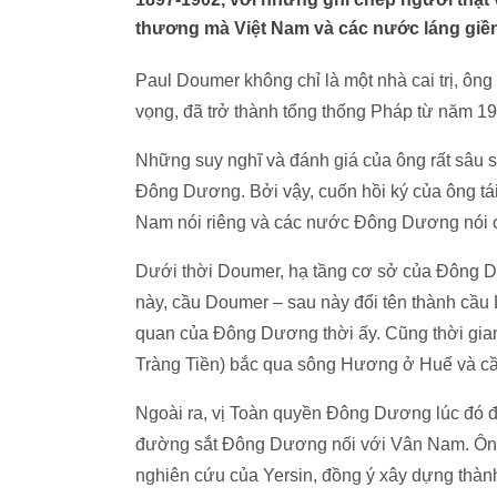
thương mà Việt Nam và các nước láng giềng
Paul Doumer không chỉ là một nhà cai trị, ông c
vọng, đã trở thành tổng thống Pháp từ năm 193
Những suy nghĩ và đánh giá của ông rất sâu sắ
Đông Dương. Bởi vậy, cuốn hồi ký của ông tái 
Nam nói riêng và các nước Đông Dương nói c
Dưới thời Doumer, hạ tầng cơ sở của Đông Dư
này, cầu Doumer – sau này đổi tên thành cầu
quan của Đông Dương thời ấy. Cũng thời gia
Tràng Tiền) bắc qua sông Hương ở Huế và cầ
Ngoài ra, vị Toàn quyền Đông Dương lúc đó đ
đường sắt Đông Dương nối với Vân Nam. Ông 
nghiên cứu của Yersin, đồng ý xây dựng thành