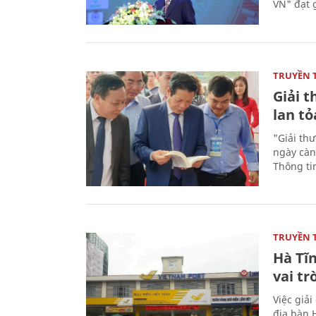
VN" đạt 
TRUYỀN 
Giải t
lan tỏ
"Giải th
ngày càn
Thông ti
TRUYỀN 
Hà Tĩn
vai tr
Việc giả
địa bàn H