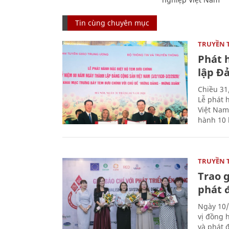
Tin cùng chuyên mục
TRUYỀN 
Phát 
lập Đ
Chiều 31
Lễ phát 
Việt Nam
hành 10 
TRUYỀN 
Trao g
phát 
Ngày 10/
vị đồng h
và phát 