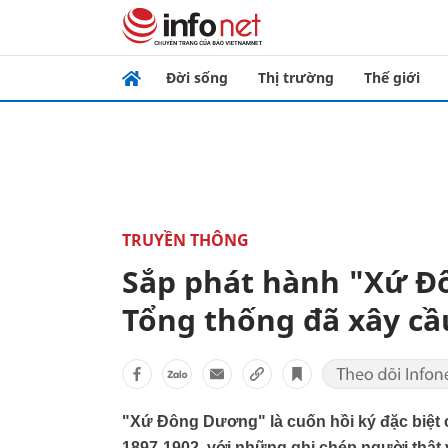
Đời sống
Thị trường
Thế giới
TRUYỀN THÔNG
Sắp phát hành "Xứ Đ
Tổng thống đã xây cầ
"Xứ Đông Dương" là cuốn hồi ký đặc biệt
1897-1902, với những ghi chép người thật vi