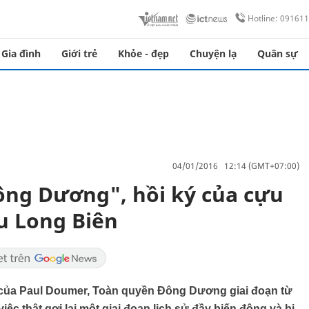
Hotline: 09161
Gia đình
Giới trẻ
Khỏe - đẹp
Chuyện lạ
Quân sự
04/01/2016 12:14 (GMT+07:00)
ông Dương", hồi ký của cựu
u Long Biên
 của Paul Doumer, Toàn quyền Đông Dương giai đoạn từ
ệc thật gợi lại một giai đoạn lịch sử đầy biến động và bi