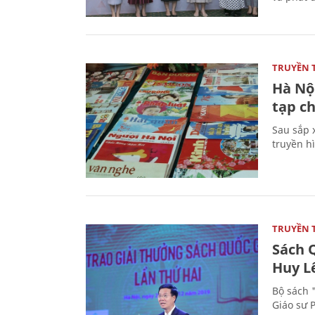
TRUYỀN 
Hà Nội
tạp ch
Sau sắp x
truyền hì
TRUYỀN 
Sách Q
Huy L
Bộ sách 
Giáo sư 