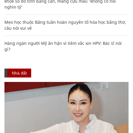
khoe sổ đỏ tính bằng cân, mắng cựu mẫu 'không có nổi
nghìn tỷ'
Mẹo học thuộc Bảng tuần hoàn nguyên tố hóa học bằng thơ,
câu nói vui vẻ
Hàng ngàn người Mỹ ân hận vì tiêm vắc xin HPV: Bác sĩ nói
gì?
Nhà đất