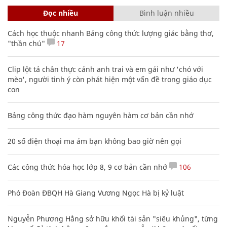
Đọc nhiều
Bình luận nhiều
Cách học thuộc nhanh Bảng công thức lượng giác bằng thơ,
"thần chú"
17
Clip lột tả chân thực cảnh anh trai và em gái như 'chó với
mèo', người tinh ý còn phát hiện một vấn đề trong giáo dục
con
Bảng công thức đạo hàm nguyên hàm cơ bản cần nhớ
20 số điện thoại ma ám bạn không bao giờ nên gọi
Các công thức hóa học lớp 8, 9 cơ bản cần nhớ
106
Phó Đoàn ĐBQH Hà Giang Vương Ngọc Hà bị kỷ luật
Nguyễn Phương Hằng sở hữu khối tài sản "siêu khủng", từng