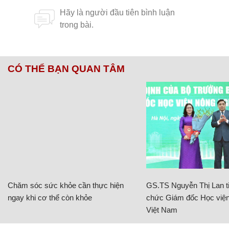
CÓ THỂ BẠN QUAN TÂM
Chăm sóc sức khỏe cần thực hiện
GS.TS Nguyễn Thị Lan ti
ngay khi cơ thể còn khỏe
chức Giám đốc Học viện
Việt Nam