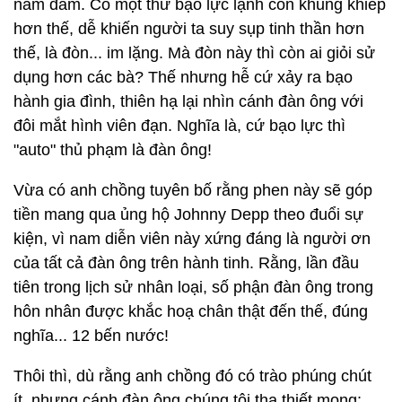
nắm đấm. Có một thứ bạo lực lạnh còn khủng khiếp
hơn thế, dễ khiến người ta suy sụp tinh thần hơn
thế, là đòn... im lặng. Mà đòn này thì còn ai giỏi sử
dụng hơn các bà? Thế nhưng hễ cứ xảy ra bạo
hành gia đình, thiên hạ lại nhìn cánh đàn ông với
đôi mắt hình viên đạn. Nghĩa là, cứ bạo lực thì
"auto" thủ phạm là đàn ông!
Vừa có anh chồng tuyên bố rằng phen này sẽ góp
tiền mang qua ủng hộ Johnny Depp theo đuổi sự
kiện, vì nam diễn viên này xứng đáng là người ơn
của tất cả đàn ông trên hành tinh. Rằng, lần đầu
tiên trong lịch sử nhân loại, số phận đàn ông trong
hôn nhân được khắc hoạ chân thật đến thế, đúng
nghĩa... 12 bến nước!
Thôi thì, dù rằng anh chồng đó có trào phúng chút
ít, nhưng cánh đàn ông chúng tôi tha thiết mong: