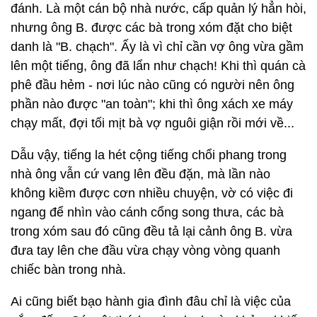
đánh. Là một cán bộ nhà nước, cấp quản lý hẳn hòi,
nhưng ông B. được các bà trong xóm đặt cho biệt
danh là "B. chạch". Ấy là vì chỉ cần vợ ông vừa gầm
lên một tiếng, ông đã lẩn như chạch! Khi thì quán cà
phê đầu hẻm - nơi lúc nào cũng có người nên ông
phần nào được "an toàn"; khi thì ông xách xe máy
chạy mất, đợi tối mịt bà vợ nguôi giận rồi mới về...
Dẫu vậy, tiếng la hét cộng tiếng chổi phang trong
nhà ông vẫn cứ vang lên đều đặn, mà lần nào
không kiềm được cơn nhiều chuyện, vờ có việc đi
ngang để nhìn vào cánh cổng song thưa, các bà
trong xóm sau đó cũng đều tả lại cảnh ông B. vừa
đưa tay lên che đầu vừa chạy vòng vòng quanh
chiếc bàn trong nhà.
Ai cũng biết bạo hành gia đình đâu chỉ là việc của