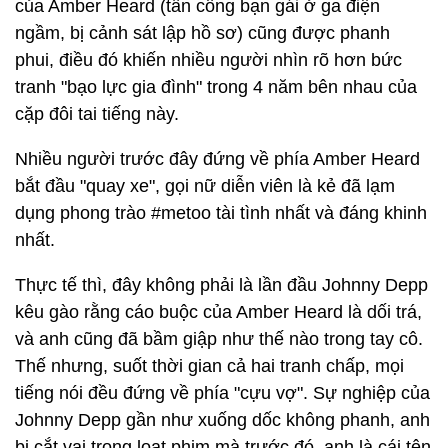
của Amber Heard (tấn công bạn gái ở ga điện
ngầm, bị cảnh sát lập hồ sơ) cũng được phanh
phui, điều đó khiến nhiều người nhìn rõ hơn bức
tranh "bạo lực gia đình" trong 4 năm bên nhau của
cặp đôi tai tiếng này.
Nhiều người trước đây đứng về phía Amber Heard
bắt đầu "quay xe", gọi nữ diễn viên là kẻ đã lạm
dụng phong trào #metoo tài tình nhất và đáng khinh
nhất.
Thực tế thì, đây không phải là lần đầu Johnny Depp
kêu gào rằng cáo buộc của Amber Heard là dối trá,
và anh cũng đã bầm giập như thế nào trong tay cô.
Thế nhưng, suốt thời gian cả hai tranh chấp, mọi
tiếng nói đều đứng về phía "cựu vợ". Sự nghiệp của
Johnny Depp gần như xuống dốc không phanh, anh
bị cắt vai trong loạt phim mà trước đó, anh là cái tên