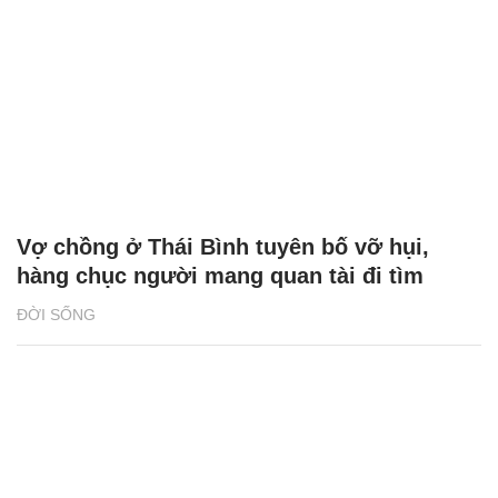
Vợ chồng ở Thái Bình tuyên bố vỡ hụi,
hàng chục người mang quan tài đi tìm
ĐỜI SỐNG