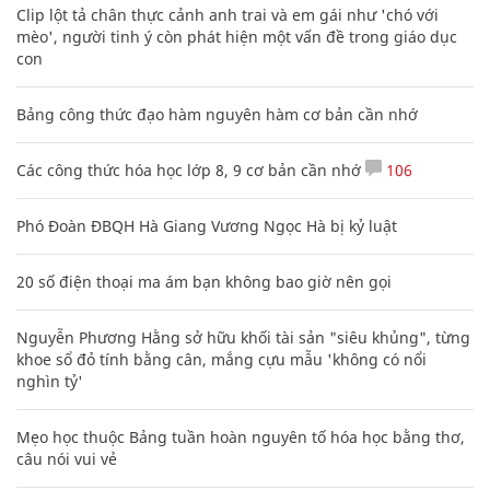
Clip lột tả chân thực cảnh anh trai và em gái như 'chó với
mèo', người tinh ý còn phát hiện một vấn đề trong giáo dục
con
Bảng công thức đạo hàm nguyên hàm cơ bản cần nhớ
Các công thức hóa học lớp 8, 9 cơ bản cần nhớ
106
Phó Đoàn ĐBQH Hà Giang Vương Ngọc Hà bị kỷ luật
20 số điện thoại ma ám bạn không bao giờ nên gọi
Nguyễn Phương Hằng sở hữu khối tài sản "siêu khủng", từng
khoe sổ đỏ tính bằng cân, mắng cựu mẫu 'không có nổi
nghìn tỷ'
Mẹo học thuộc Bảng tuần hoàn nguyên tố hóa học bằng thơ,
câu nói vui vẻ