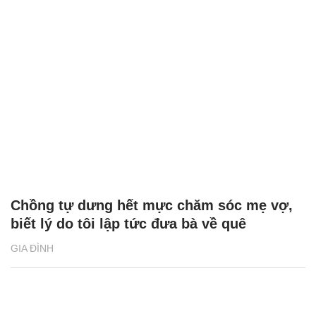
Chồng tự dưng hết mực chăm sóc mẹ vợ,
biết lý do tôi lập tức đưa bà về quê
GIA ĐÌNH