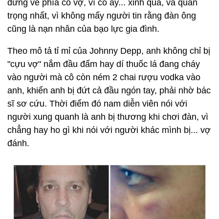
đứng về phía cô vợ, vì cô ấy... xinh quá, và quan
trọng nhất, vì không mấy người tin rằng đàn ông
cũng là nạn nhân của bạo lực gia đình.
Theo mô tả tỉ mỉ của Johnny Depp, anh không chỉ bị
"cựu vợ" nắm đầu đấm hay dí thuốc lá đang cháy
vào người mà cô còn ném 2 chai rượu vodka vào
anh, khiến anh bị đứt cả đầu ngón tay, phải nhờ bác
sĩ sơ cứu. Thời điểm đó nam diễn viên nói với
người xung quanh là anh bị thương khi chơi đàn, vì
chẳng hay ho gì khi nói với người khác mình bị... vợ
đánh.