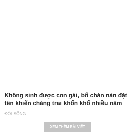
Không sinh được con gái, bố chán nản đặt
tên khiến chàng trai khốn khổ nhiều năm
ĐỜI SỐNG
XEM THÊM BÀI VIẾT