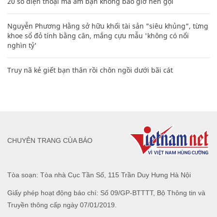
20 số điện thoại ma ám bạn không bao giờ nên gọi
Nguyễn Phương Hằng sở hữu khối tài sản "siêu khủng", từng
khoe sổ đỏ tính bằng cân, mắng cựu mẫu 'không có nổi
nghìn tỷ'
Truy nã kẻ giết bạn thân rồi chôn ngồi dưới bãi cát
CHUYÊN TRANG CỦA BÁO
Tòa soạn: Tòa nhà Cục Tần Số, 115 Trần Duy Hưng Hà Nội
Giấy phép hoạt động báo chí: Số 09/GP-BTTTT, Bộ Thông tin và
Truyền thông cấp ngày 07/01/2019.