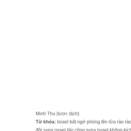
Minh Thu (lược dịch)
Từ khóa:
Israel bất ngờ phóng tên lửa rào rà
đội syria israel tấn công syria israel không 