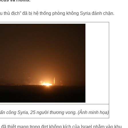
êu thù địch” đã bị hệ thống phòng không Syria đánh chặn.
" tấn công Syria, 25 người thương vong. (Ảnh minh họa)
 đã thiệt mạng trong đợt không kích của Israel nhằm vào khu