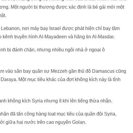
ơng. Một người bị thương được xác định là bé gái mới một
ặt.
 Lebanon, nơi máy bay Israel được phát hiện chỉ bay tầm
heo kênh truyền hình Al-Mayadeen và hãng tin Al-Masdar.
định bị đánh chặn, nhưng nhiều ngôi nhà ở ngoại ô
 nhằm vào sân bay quân sự Mezzeh gần thủ đô Damascus cũng
 Daraya. Một mục tiêu khác của đợt không kích này là tỉnh
hành không kích Syria nhưng ít khi lên tiếng thừa nhận.
nhận đã tấn công hàng loạt mục tiêu của quân đội Syria,
ới giữa hai nước trên cao nguyên Golan.