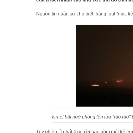
Nguồn tin quân sự cho biết, hàng loạt “mục ti
Israel bất ngờ phóng tên lửa "rào rào
Tuy nhiên, ít nhất 4 người bao gồm một trẻ em