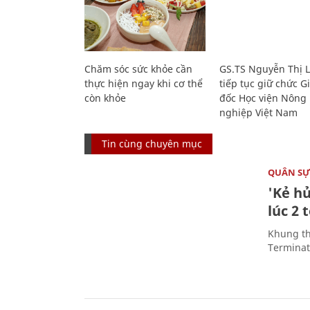
Chăm sóc sức khỏe cần
GS.TS Nguyễn Thị 
thực hiện ngay khi cơ thể
tiếp tục giữ chức 
còn khỏe
đốc Học viện Nông
nghiệp Việt Nam
Tin cùng chuyên mục
QUÂN S
'Kẻ h
lúc 2 
Khung th
Terminato