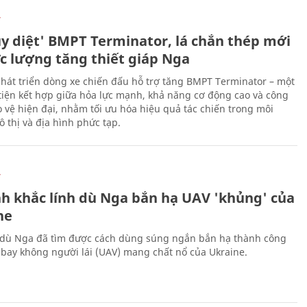
Ự
ủy diệt' BMPT Terminator, lá chắn thép mới
ực lượng tăng thiết giáp Nga
hát triển dòng xe chiến đấu hỗ trợ tăng BMPT Terminator – một
iện kết hợp giữa hỏa lực mạnh, khả năng cơ động cao và công
 vệ hiện đại, nhằm tối ưu hóa hiệu quả tác chiến trong môi
 thị và địa hình phức tạp.
Ự
h khắc lính dù Nga bắn hạ UAV 'khủng' của
ne
 dù Nga đã tìm được cách dùng súng ngắn bắn hạ thành công
bay không người lái (UAV) mang chất nổ của Ukraine.