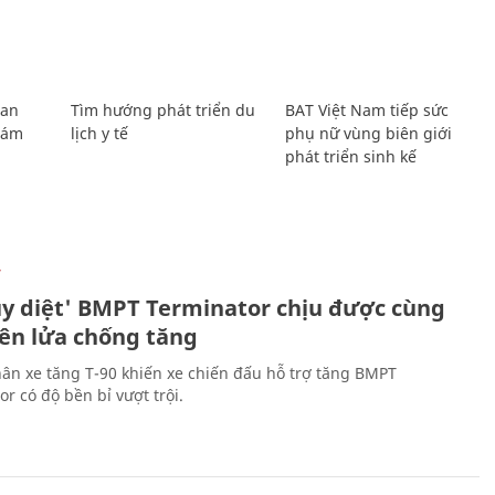
Lan
Tìm hướng phát triển du
BAT Việt Nam tiếp sức
Giám
lịch y tế
phụ nữ vùng biên giới
phát triển sinh kế
Ự
ủy diệt' BMPT Terminator chịu được cùng
tên lửa chống tăng
ân xe tăng T-90 khiến xe chiến đấu hỗ trợ tăng BMPT
r có độ bền bỉ vượt trội.