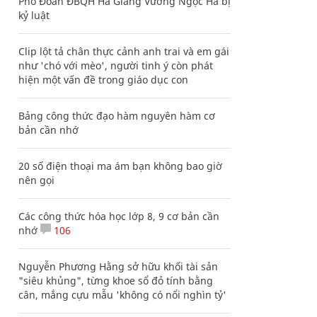
Phó Đoàn ĐBQH Hà Giang Vương Ngọc Hà bị
kỷ luật
Clip lột tả chân thực cảnh anh trai và em gái
như 'chó với mèo', người tinh ý còn phát
hiện một vấn đề trong giáo dục con
Bảng công thức đạo hàm nguyên hàm cơ
bản cần nhớ
20 số điện thoại ma ám bạn không bao giờ
nên gọi
Các công thức hóa học lớp 8, 9 cơ bản cần
nhớ
106
Nguyễn Phương Hằng sở hữu khối tài sản
"siêu khủng", từng khoe sổ đỏ tính bằng
cân, mắng cựu mẫu 'không có nổi nghìn tỷ'