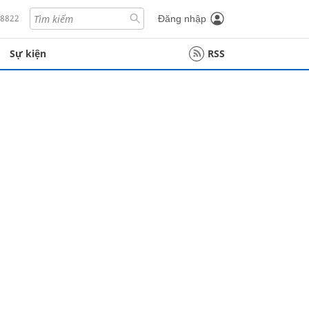
18822
Đăng nhập
Sự kiện
RSS