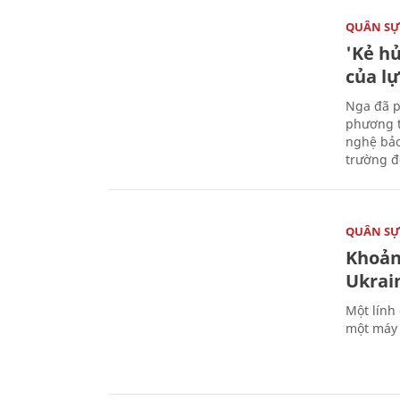
QUÂN S
'Kẻ h
của l
Nga đã p
phương t
nghệ bảo
trường đô
QUÂN S
Khoản
Ukrai
Một lính
một máy 