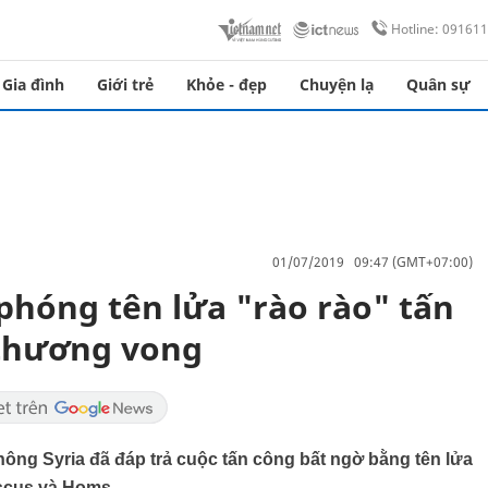
Hotline: 09161
Gia đình
Giới trẻ
Khỏe - đẹp
Chuyện lạ
Quân sự
01/07/2019 09:47 (GMT+07:00)
phóng tên lửa "rào rào" tấn
 thương vong
ông Syria đã đáp trả cuộc tấn công bất ngờ bằng tên lửa
scus và Homs.