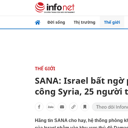
Đời sống
Thị trường
Thế giới
THẾ GIỚI
SANA: Israel bất ngờ 
công Syria, 25 người
Hãng tin SANA cho hay, hệ thống phòng kh
của Israel nhằm vào khu vực thủ đô Dama