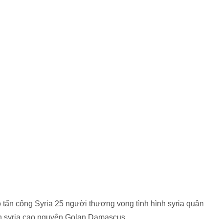
o tấn công Syria 25 người thương vong tình hình syria quân
kích syria cao nguyên Golan Damascus