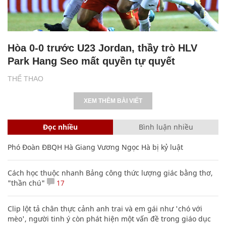
Hòa 0-0 trước U23 Jordan, thầy trò HLV
Park Hang Seo mất quyền tự quyết
THỂ THAO
XEM THÊM BÀI VIẾT
Đọc nhiều
Bình luận nhiều
Phó Đoàn ĐBQH Hà Giang Vương Ngọc Hà bị kỷ luật
Cách học thuộc nhanh Bảng công thức lượng giác bằng thơ,
"thần chú"
17
Clip lột tả chân thực cảnh anh trai và em gái như 'chó với
mèo', người tinh ý còn phát hiện một vấn đề trong giáo dục