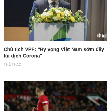
Chủ tịch VPF: "Hy vọng Việt Nam sớm đẩy
lùi dịch Corona"
THỂ THAO