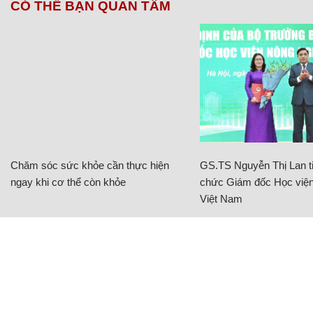
CÓ THỂ BẠN QUAN TÂM
Chăm sóc sức khỏe cần thực hiện
GS.TS Nguyễn Thị Lan ti
ngay khi cơ thể còn khỏe
chức Giám đốc Học viện
Việt Nam