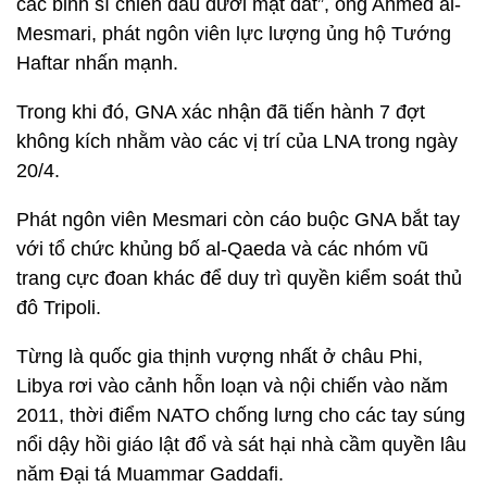
các binh sĩ chiến đấu dưới mặt đất”, ông Ahmed al-
Mesmari, phát ngôn viên lực lượng ủng hộ Tướng
Haftar nhấn mạnh.
Trong khi đó, GNA xác nhận đã tiến hành 7 đợt
không kích nhằm vào các vị trí của LNA trong ngày
20/4.
Phát ngôn viên Mesmari còn cáo buộc GNA bắt tay
với tổ chức khủng bố al-Qaeda và các nhóm vũ
trang cực đoan khác để duy trì quyền kiểm soát thủ
đô Tripoli.
Từng là quốc gia thịnh vượng nhất ở châu Phi,
Libya rơi vào cảnh hỗn loạn và nội chiến vào năm
2011, thời điểm NATO chống lưng cho các tay súng
nổi dậy hồi giáo lật đổ và sát hại nhà cầm quyền lâu
năm Đại tá Muammar Gaddafi.