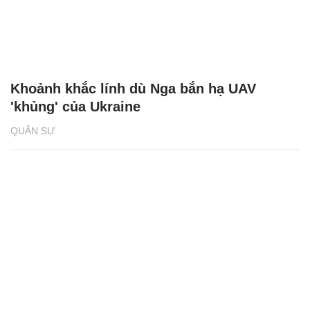
Khoảnh khắc lính dù Nga bắn hạ UAV
'khủng' của Ukraine
QUÂN SỰ