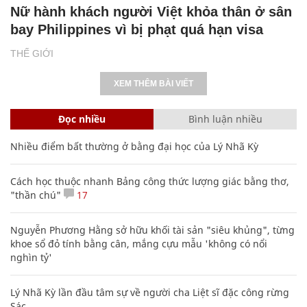
Nữ hành khách người Việt khỏa thân ở sân
bay Philippines vì bị phạt quá hạn visa
THẾ GIỚI
XEM THÊM BÀI VIẾT
Đọc nhiều
Bình luận nhiều
Nhiều điểm bất thường ở bằng đại học của Lý Nhã Kỳ
Cách học thuộc nhanh Bảng công thức lượng giác bằng thơ,
"thần chú"
17
Nguyễn Phương Hằng sở hữu khối tài sản "siêu khủng", từng
khoe sổ đỏ tính bằng cân, mắng cựu mẫu 'không có nổi
nghìn tỷ'
Lý Nhã Kỳ lần đầu tâm sự về người cha Liệt sĩ đặc công rừng
Sác