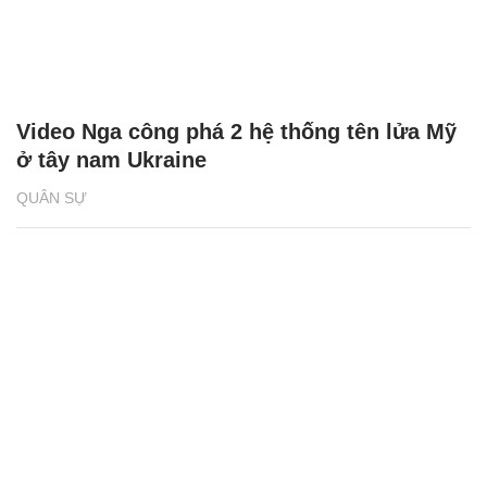
Video Nga công phá 2 hệ thống tên lửa Mỹ
ở tây nam Ukraine
QUÂN SỰ