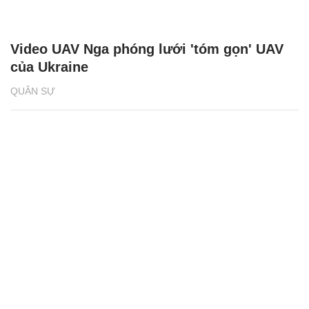
Video UAV Nga phóng lưới 'tóm gọn' UAV
của Ukraine
QUÂN SỰ