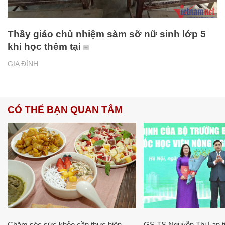
Thầy giáo chủ nhiệm sàm sỡ nữ sinh lớp 5
khi học thêm tại
GIA ĐÌNH
CÓ THỂ BẠN QUAN TÂM
Chăm sóc sức khỏe cần thực hiện
GS.TS Nguyễn Thị Lan ti