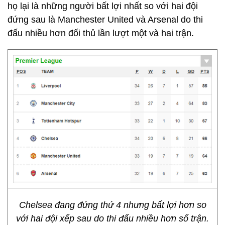
họ lại là những người bất lợi nhất so với hai đội
đứng sau là Manchester United và Arsenal do thi
đấu nhiều hơn đối thủ lần lượt một và hai trận.
Chelsea đang đứng thứ 4 nhưng bất lợi hơn so
với hai đội xếp sau do thi đấu nhiều hơn số trận.