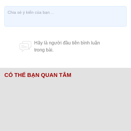
CÓ THỂ BẠN QUAN TÂM