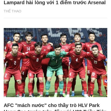
Lampard hài lòng với 1 điểm trước Arsenal
THỂ THAO
AFC "mách nước" cho thầy trò HLV Park