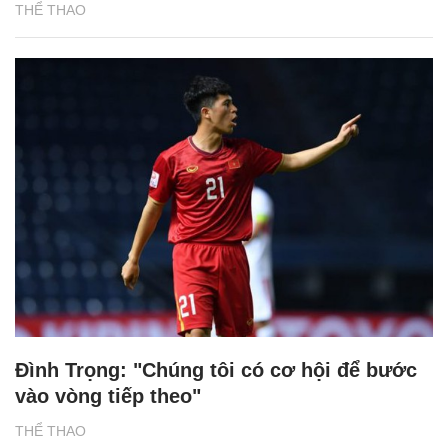
THỂ THAO
Đình Trọng: "Chúng tôi có cơ hội để bước
vào vòng tiếp theo"
THỂ THAO