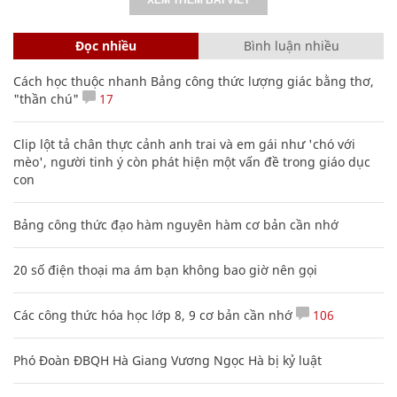
Đọc nhiều
Bình luận nhiều
Cách học thuộc nhanh Bảng công thức lượng giác bằng thơ,
"thần chú"
17
Clip lột tả chân thực cảnh anh trai và em gái như 'chó với
mèo', người tinh ý còn phát hiện một vấn đề trong giáo dục
con
Bảng công thức đạo hàm nguyên hàm cơ bản cần nhớ
20 số điện thoại ma ám bạn không bao giờ nên gọi
Các công thức hóa học lớp 8, 9 cơ bản cần nhớ
106
Phó Đoàn ĐBQH Hà Giang Vương Ngọc Hà bị kỷ luật