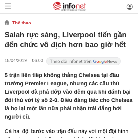
Thể thao
Salah rực sáng, Liverpool tiến gần
đến chức vô địch hơn bao giờ hết ​
15/04/2019 - 06:00
5 trận liên tiếp không thắng Chelsea tại đấu
trường Premier League, nhưng các cầu thủ
Liverpool đã phá dớp vào đêm qua khi đánh bại
đối thủ với tỷ số 2-0. Điều đáng tiếc cho Chelsea
là họ lại một lần nữa phải nhận trái đắng bởi
người cũ. ​
Cả hai đội bước vào trận đấu này với một đội hình