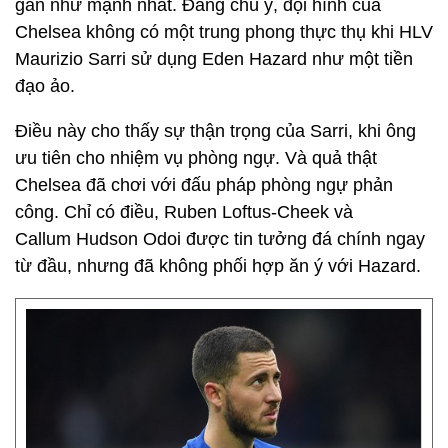
gần như mạnh nhất. Đáng chú ý, đội hình của
Chelsea không có một trung phong thực thụ khi HLV
Maurizio Sarri sử dụng Eden Hazard như một tiền
đạo ảo.
Điều này cho thấy sự thận trọng của Sarri, khi ông
ưu tiên cho nhiệm vụ phòng ngự. Và quả thật
Chelsea đã chơi với đấu pháp phòng ngự phản
công. Chỉ có điều, Ruben Loftus-Cheek và
Callum Hudson Odoi được tin tưởng đá chính ngay
từ đầu, nhưng đã không phối hợp ăn ý với Hazard.