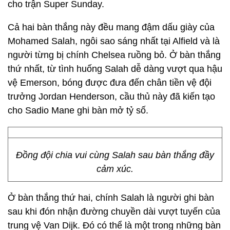
cho trận Super Sunday.
Cả hai bàn thắng này đều mang đậm dấu giày của
Mohamed Salah, ngôi sao sáng nhất tại Alfield và là
người từng bị chính Chelsea ruồng bỏ. Ở bàn thắng
thứ nhất, từ tình huống Salah dễ dàng vượt qua hậu
vệ Emerson, bóng được đưa đến chân tiền vệ đội
trưởng Jordan Henderson, cầu thủ này đã kiến tạo
cho Sadio Mane ghi bàn mở tỷ số.
Đồng đội chia vui cùng Salah sau bàn thắng đầy
cảm xúc.
Ở bàn thắng thứ hai, chính Salah là người ghi bàn
sau khi đón nhận đường chuyền dài vượt tuyến của
trung vệ Van Dijk. Đó có thể là một trong những bàn