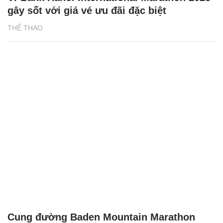
gây sốt với giá vé ưu đãi đặc biệt
THỂ THAO
Cung đường Baden Mountain Marathon