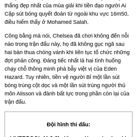
thắng đẹp nhất của mùa giải khi tiền đạo người Ai
Cập sút bóng quyết đoán từ ngoài khu vực 16m50,
điều hiếm thấy ở Mohamed Salah.
Công bằng mà nói, Chelsea đã chơi không đến nỗi
nào trong trận đấu này, họ đã không gục ngã sau
hai bàn thua chóng vánh khi liên tục tổ chức những
đợt phản công. Đáng tiếc nhất là hai tình huống
chạy chỗ thông minh phá bẫy việt vị của Eden
Hazard. Tuy nhiên, tiền vệ người Bỉ một lần sút
bóng trúng cột dọc và một lần sút trúng người thủ
môn Alisson và đành bất lực trong phần còn lại của
trận đấu.
Đội hình thi đấu: