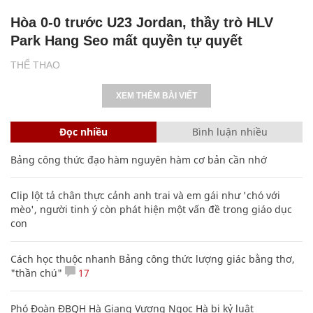
Hòa 0-0 trước U23 Jordan, thầy trò HLV
Park Hang Seo mất quyền tự quyết
THỂ THAO
XEM THÊM BÀI VIẾT
Đọc nhiều
Bình luận nhiều
Bảng công thức đạo hàm nguyên hàm cơ bản cần nhớ
Clip lột tả chân thực cảnh anh trai và em gái như 'chó với
mèo', người tinh ý còn phát hiện một vấn đề trong giáo dục
con
Cách học thuộc nhanh Bảng công thức lượng giác bằng thơ,
"thần chú"
17
Phó Đoàn ĐBQH Hà Giang Vương Ngọc Hà bị kỷ luật