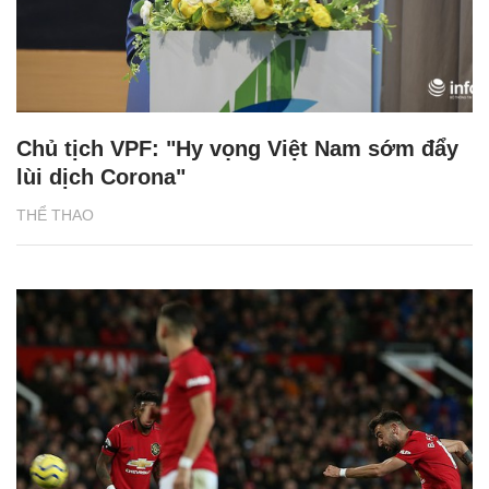
Chủ tịch VPF: "Hy vọng Việt Nam sớm đẩy
lùi dịch Corona"
THỂ THAO