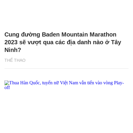
Cung đường Baden Mountain Marathon
2023 sẽ vượt qua các địa danh nào ở Tây
Ninh?
THỂ THAO