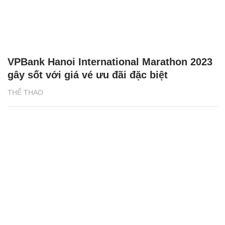
VPBank Hanoi International Marathon 2023
gây sốt với giá vé ưu đãi đặc biệt
THỂ THAO