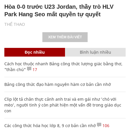
Hòa 0-0 trước U23 Jordan, thầy trò HLV
Park Hang Seo mất quyền tự quyết
THỂ THAO
XEM THÊM BÀI VIẾT
Đọc nhiều
Bình luận nhiều
Cách học thuộc nhanh Bảng công thức lượng giác bằng thơ,
"thần chú"
17
Bảng công thức đạo hàm nguyên hàm cơ bản cần nhớ
Clip lột tả chân thực cảnh anh trai và em gái như 'chó với
mèo', người tinh ý còn phát hiện một vấn đề trong giáo dục
con
Các công thức hóa học lớp 8, 9 cơ bản cần nhớ
106