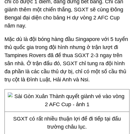
chỉ có được 1 điểm, đang đứng bét bảng. Chỉ cần
giành thêm một chiến thắng, SGXT sẽ cùng Đông
Bengal đại diện cho bảng H dự vòng 2 AFC Cup
năm nay.
Mặc dù là đội bóng hàng đầu Singapore với 5 tuyển
thủ quốc gia trong đội hình nhưng ở trận lượt đi
Tampines Rovers đã để thua SGXT 2-3 ngay trên
sân nhà. Ở trận đấu đó, SGXT chỉ tung ra đội hình
đa phần là các cầu thủ dự bị, chỉ có một số cầu thủ
trụ cột là Đình Luật, Hải Anh và Nsi.
SGXT có rất nhiều thuận lợi để đi tiếp tại đấu
trường châu lục.