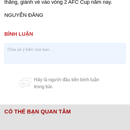
thắng, giành vé vào vòng 2 AFC Cup năm nay.
NGUYỄN ĐĂNG
CÓ THỂ BẠN QUAN TÂM