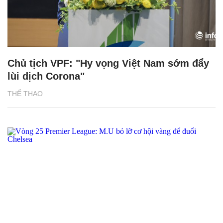
Chủ tịch VPF: "Hy vọng Việt Nam sớm đẩy
lùi dịch Corona"
THỂ THAO