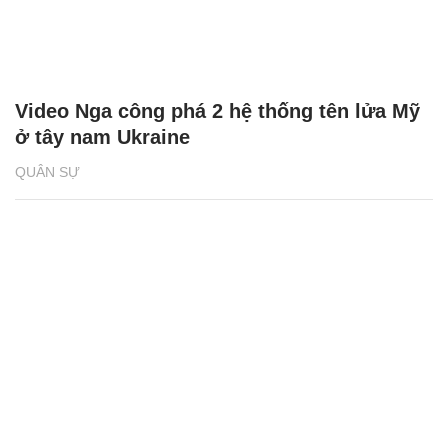
Video Nga công phá 2 hệ thống tên lửa Mỹ
ở tây nam Ukraine
QUÂN SỰ