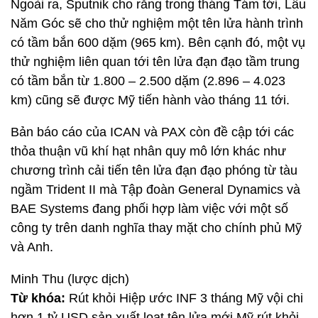
Ngoài ra, Sputnik cho rằng trong tháng Tám tới, Lầu
Năm Góc sẽ cho thử nghiệm một tên lửa hành trình
có tầm bắn 600 dặm (965 km). Bên cạnh đó, một vụ
thử nghiệm liên quan tới tên lửa đạn đạo tầm trung
có tầm bắn từ 1.800 – 2.500 dặm (2.896 – 4.023
km) cũng sẽ được Mỹ tiến hành vào tháng 11 tới.
Bản báo cáo của ICAN và PAX còn đề cập tới các
thỏa thuận vũ khí hạt nhân quy mô lớn khác như
chương trình cải tiến tên lửa đạn đạo phóng từ tàu
ngầm Trident II mà Tập đoàn General Dynamics và
BAE Systems đang phối hợp làm việc với một số
công ty trên danh nghĩa thay mặt cho chính phủ Mỹ
và Anh.
Minh Thu (lược dịch)
Từ khóa:
Rút khỏi Hiệp ước INF 3 tháng Mỹ vội chi
hơn 1 tỷ USD sản xuất loạt tên lửa mới Mỹ rút khỏi