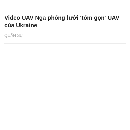
Video UAV Nga phóng lưới 'tóm gọn' UAV
của Ukraine
QUÂN SỰ