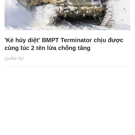
'Kẻ hủy diệt' BMPT Terminator chịu được
cùng lúc 2 tên lửa chống tăng
QUÂN SỰ