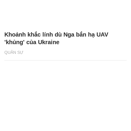
Khoảnh khắc lính dù Nga bắn hạ UAV
'khủng' của Ukraine
QUÂN SỰ