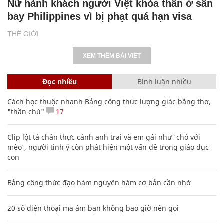
Nữ hành khách người Việt khỏa thân ở sân
bay Philippines vì bị phạt quá hạn visa
THẾ GIỚI
XEM THÊM BÀI VIẾT
Đọc nhiều
Bình luận nhiều
Cách học thuộc nhanh Bảng công thức lượng giác bằng thơ,
"thần chú"
17
Clip lột tả chân thực cảnh anh trai và em gái như 'chó với
mèo', người tinh ý còn phát hiện một vấn đề trong giáo dục
con
Bảng công thức đạo hàm nguyên hàm cơ bản cần nhớ
20 số điện thoại ma ám bạn không bao giờ nên gọi