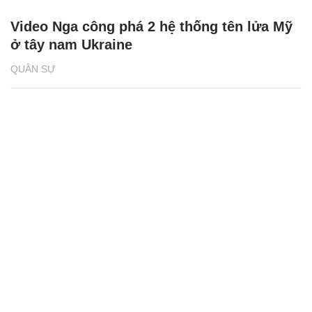
Video Nga công phá 2 hệ thống tên lửa Mỹ
ở tây nam Ukraine
QUÂN SỰ