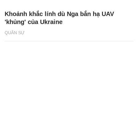
Khoảnh khắc lính dù Nga bắn hạ UAV
'khủng' của Ukraine
QUÂN SỰ