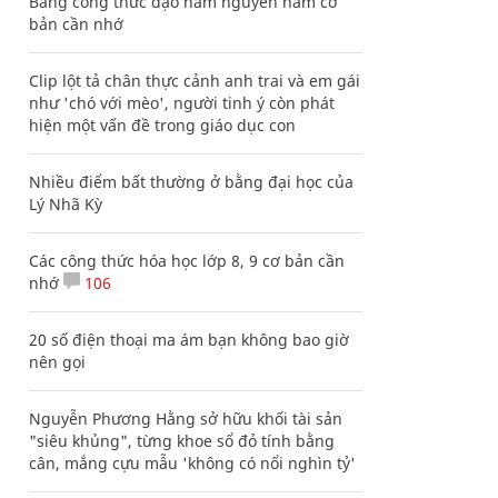
Bảng công thức đạo hàm nguyên hàm cơ
bản cần nhớ
Clip lột tả chân thực cảnh anh trai và em gái
như 'chó với mèo', người tinh ý còn phát
hiện một vấn đề trong giáo dục con
Nhiều điểm bất thường ở bằng đại học của
Lý Nhã Kỳ
Các công thức hóa học lớp 8, 9 cơ bản cần
nhớ
106
20 số điện thoại ma ám bạn không bao giờ
nên gọi
Nguyễn Phương Hằng sở hữu khối tài sản
"siêu khủng", từng khoe sổ đỏ tính bằng
cân, mắng cựu mẫu 'không có nổi nghìn tỷ'