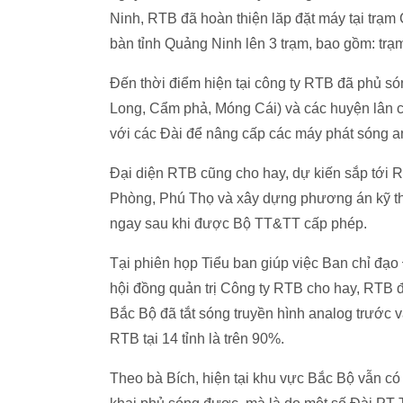
Ninh, RTB đã hoàn thiện lăp đặt máy tại trạm 
bàn tỉnh Quảng Ninh lên 3 trạm, bao gồm: tr
Đến thời điểm hiện tại công ty RTB đã phủ só
Long, Cẩm phả, Móng Cái) và các huyện lân cậ
với các Đài để nâng cấp các máy phát sóng a
Đại diện RTB cũng cho hay, dự kiến sắp tới R
Phòng, Phú Thọ và xây dựng phương án kỹ t
ngay sau khi được Bộ TT&TT cấp phép.
Tại phiên họp Tiểu ban giúp việc Ban chỉ đạo 
hội đồng quản trị Công ty RTB cho hay, RTB đ
Bắc Bộ đã tắt sóng truyền hình analog trước v
RTB tại 14 tỉnh là trên 90%.
Theo bà Bích, hiện tại khu vực Bắc Bộ vẫn c