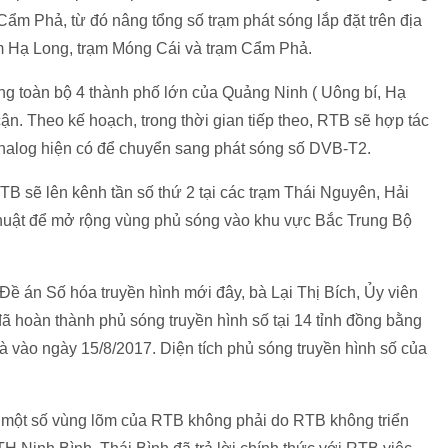
Cẩm Phả, từ đó nâng tổng số trạm phát sóng lắp đặt trên địa
ạm Hạ Long, trạm Móng Cái và trạm Cẩm Phả.
ng toàn bộ 4 thành phố lớn của Quảng Ninh ( Uông bí, Hạ
n. Theo kế hoạch, trong thời gian tiếp theo, RTB sẽ hợp tác
nalog hiện có để chuyển sang phát sóng số DVB-T2.
TB sẽ lên kênh tần số thứ 2 tại các trạm Thái Nguyên, Hải
huật để mở rộng vùng phủ sóng vào khu vực Bắc Trung Bộ
Đề án Số hóa truyền hình mới đây, bà Lại Thị Bích, Ủy viên
ã hoàn thành phủ sóng truyền hình số tại 14 tỉnh đồng bằng
à vào ngày 15/8/2017. Diện tích phủ sóng truyền hình số của
ó một số vùng lõm của RTB không phải do RTB không triển