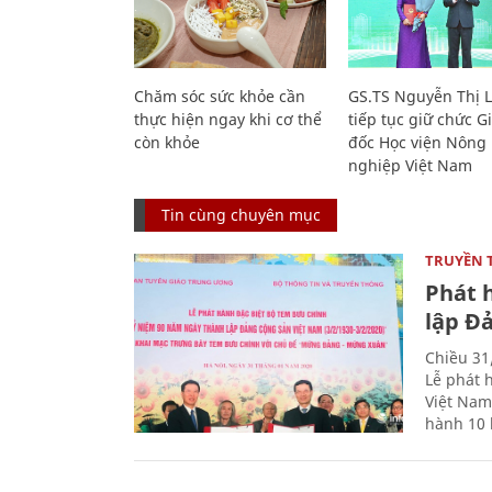
Chăm sóc sức khỏe cần
GS.TS Nguyễn Thị 
thực hiện ngay khi cơ thể
tiếp tục giữ chức 
còn khỏe
đốc Học viện Nông
nghiệp Việt Nam
Tin cùng chuyên mục
TRUYỀN 
Phát 
lập Đ
Chiều 31
Lễ phát 
Việt Nam
hành 10 