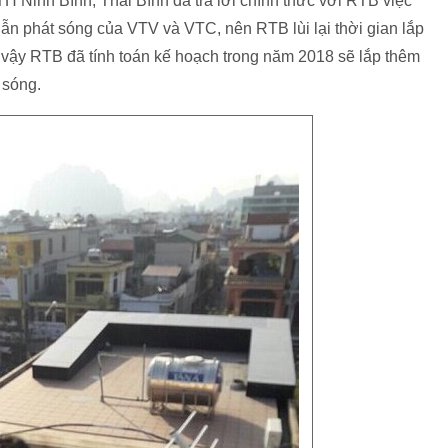
H Ninh Bình, Thái Bình đã trả lời chính thức với RTB việc
dẫn phát sóng của VTV và VTC, nên RTB lùi lại thời gian lắp
y vậy RTB đã tính toán kế hoạch trong năm 2018 sẽ lắp thêm
 sóng.