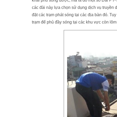
khai phủ sóng được, mà là do một số Đài PT-T
các đài này lựa chọn sử dụng dịch vụ truyền 
đặt các trạm phát sóng tại các địa bàn đó. Tu
trạm để phủ đầy sóng tại các khu vực còn lõm