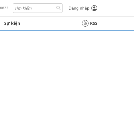
18822
Đăng nhập
Sự kiện
RSS