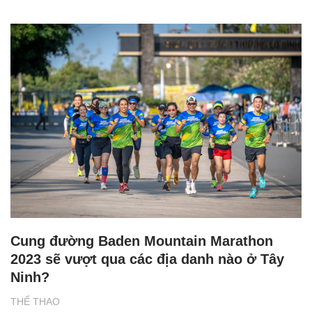
Cung đường Baden Mountain Marathon
2023 sẽ vượt qua các địa danh nào ở Tây
Ninh?
THỂ THAO