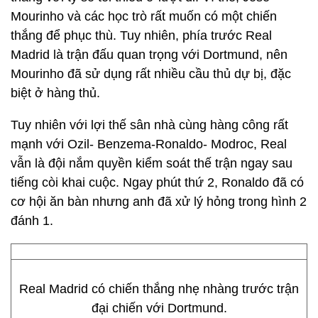
Mourinho và các học trò rất muốn có một chiến
thắng để phục thù. Tuy nhiên, phía trước Real
Madrid là trận đấu quan trọng với Dortmund, nên
Mourinho đã sử dụng rất nhiều cầu thủ dự bị, đặc
biệt ở hàng thủ.
Tuy nhiên với lợi thế sân nhà cùng hàng công rất
mạnh với Ozil- Benzema-Ronaldo- Modroc, Real
vẫn là đội nắm quyền kiểm soát thế trận ngay sau
tiếng còi khai cuộc. Ngay phút thứ 2, Ronaldo đã có
cơ hội ăn bàn nhưng anh đã xử lý hỏng trong hình 2
đánh 1.
Real Madrid có chiến thắng nhẹ nhàng trước trận
đại chiến với Dortmund.