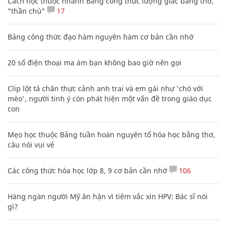
Cách học thuộc nhanh Bảng công thức lượng giác bằng thơ,
"thần chú"
17
Bảng công thức đạo hàm nguyên hàm cơ bản cần nhớ
20 số điện thoại ma ám bạn không bao giờ nên gọi
Clip lột tả chân thực cảnh anh trai và em gái như 'chó với
mèo', người tinh ý còn phát hiện một vấn đề trong giáo dục
con
Mẹo học thuộc Bảng tuần hoàn nguyên tố hóa học bằng thơ,
câu nói vui vẻ
Các công thức hóa học lớp 8, 9 cơ bản cần nhớ
106
Hàng ngàn người Mỹ ân hận vì tiêm vắc xin HPV: Bác sĩ nói
gì?