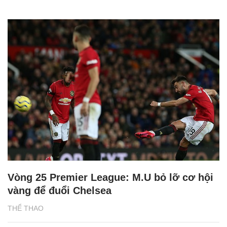
Vòng 25 Premier League: M.U bỏ lỡ cơ hội
vàng để đuổi Chelsea
THỂ THAO