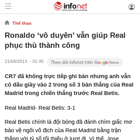
Thể thao
Ronaldo ‘vô duyên’ vẫn giúp Real
phục thù thành công
21/04/2013 - 01:45
CR7 đã không trực tiếp ghi bàn nhưng anh vẫn
có dấu giày vào 2 trong số 3 bàn thắng của Real
Madrid trong chiến thắng trước Real Betis.
Real Madrid- Real Betis: 3-1
Real Betis chính là đội bóng đã đánh chìm giấc mơ
bảo vệ ngôi vô địch của Real Madrid bằng trận
thắng với tỷ số tối thiểu ở lượt đi. Vì thế, Jose