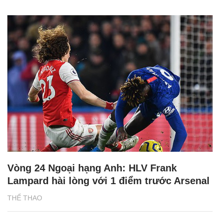
Vòng 24 Ngoại hạng Anh: HLV Frank
Lampard hài lòng với 1 điểm trước Arsenal
THỂ THAO