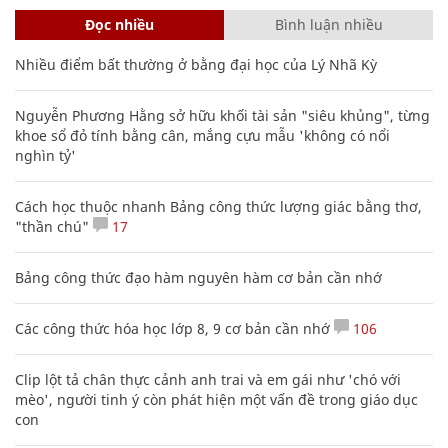
Đọc nhiều
Bình luận nhiều
Nhiều điểm bất thường ở bằng đại học của Lý Nhã Kỳ
Nguyễn Phương Hằng sở hữu khối tài sản "siêu khủng", từng
khoe sổ đỏ tính bằng cân, mắng cựu mẫu 'không có nổi
nghìn tỷ'
Cách học thuộc nhanh Bảng công thức lượng giác bằng thơ,
"thần chú"
17
Bảng công thức đạo hàm nguyên hàm cơ bản cần nhớ
Các công thức hóa học lớp 8, 9 cơ bản cần nhớ
106
Clip lột tả chân thực cảnh anh trai và em gái như 'chó với
mèo', người tinh ý còn phát hiện một vấn đề trong giáo dục
con