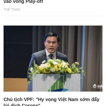
vào vòng Play-off
THỂ THAO
Chủ tịch VPF: "Hy vọng Việt Nam sớm đẩy
lùi dịch Corona"