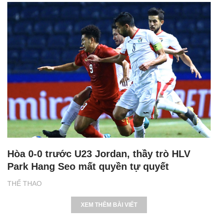
Hòa 0-0 trước U23 Jordan, thầy trò HLV
Park Hang Seo mất quyền tự quyết
THỂ THAO
XEM THÊM BÀI VIẾT