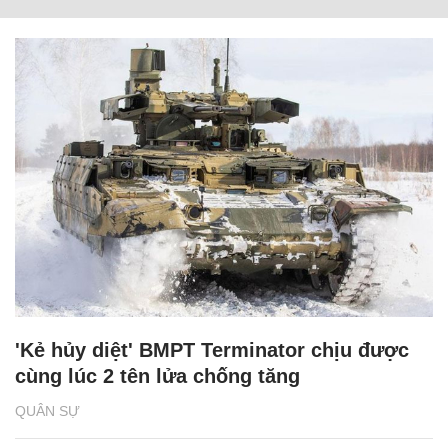
'Kẻ hủy diệt' BMPT Terminator chịu được
cùng lúc 2 tên lửa chống tăng
QUÂN SỰ