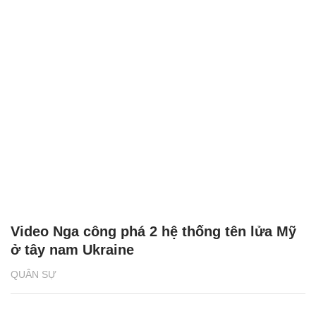
Video Nga công phá 2 hệ thống tên lửa Mỹ
ở tây nam Ukraine
QUÂN SỰ