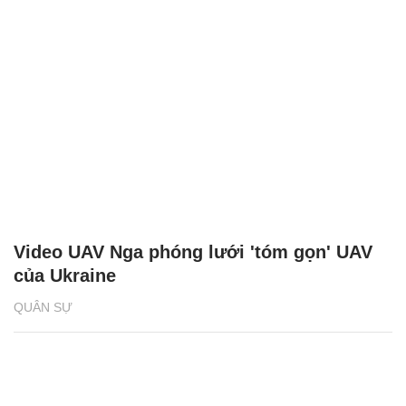
Video UAV Nga phóng lưới 'tóm gọn' UAV
của Ukraine
QUÂN SỰ