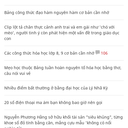
Bảng công thức đạo hàm nguyên hàm cơ bản cần nhớ
Clip lột tả chân thực cảnh anh trai và em gái như 'chó với
mèo', người tinh ý còn phát hiện một vấn đề trong giáo dục
con
Các công thức hóa học lớp 8, 9 cơ bản cần nhớ
106
Mẹo học thuộc Bảng tuần hoàn nguyên tố hóa học bằng thơ,
câu nói vui vẻ
Nhiều điểm bất thường ở bằng đại học của Lý Nhã Kỳ
20 số điện thoại ma ám bạn không bao giờ nên gọi
Nguyễn Phương Hằng sở hữu khối tài sản "siêu khủng", từng
khoe sổ đỏ tính bằng cân, mắng cựu mẫu 'không có nổi