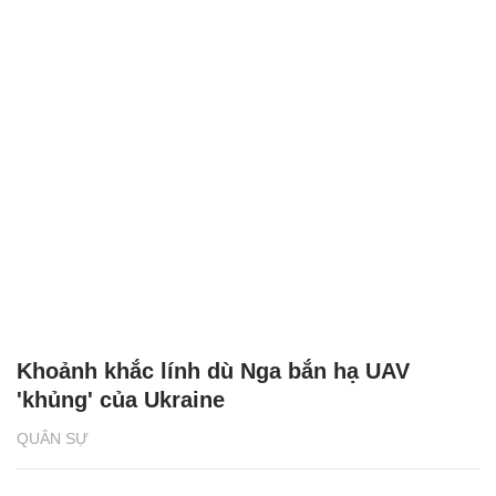
Khoảnh khắc lính dù Nga bắn hạ UAV
'khủng' của Ukraine
QUÂN SỰ