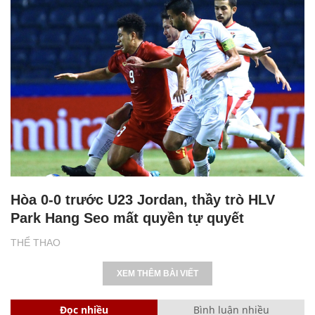
Hòa 0-0 trước U23 Jordan, thầy trò HLV
Park Hang Seo mất quyền tự quyết
THỂ THAO
XEM THÊM BÀI VIẾT
Đọc nhiều
Bình luận nhiều