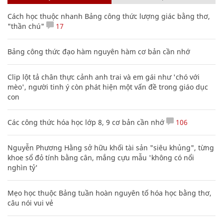
Cách học thuộc nhanh Bảng công thức lượng giác bằng thơ,
"thần chú"
17
Bảng công thức đạo hàm nguyên hàm cơ bản cần nhớ
Clip lột tả chân thực cảnh anh trai và em gái như 'chó với
mèo', người tinh ý còn phát hiện một vấn đề trong giáo dục
con
Các công thức hóa học lớp 8, 9 cơ bản cần nhớ
106
Nguyễn Phương Hằng sở hữu khối tài sản "siêu khủng", từng
khoe sổ đỏ tính bằng cân, mắng cựu mẫu 'không có nổi
nghìn tỷ'
Mẹo học thuộc Bảng tuần hoàn nguyên tố hóa học bằng thơ,
câu nói vui vẻ