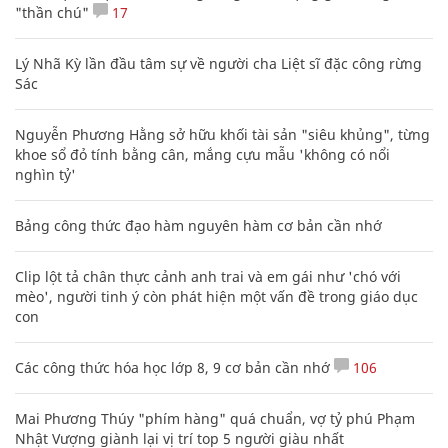
"thần chú"
17
Lý Nhã Kỳ lần đầu tâm sự về người cha Liệt sĩ đặc công rừng
Sác
Nguyễn Phương Hằng sở hữu khối tài sản "siêu khủng", từng
khoe sổ đỏ tính bằng cân, mắng cựu mẫu 'không có nổi
nghìn tỷ'
Bảng công thức đạo hàm nguyên hàm cơ bản cần nhớ
Clip lột tả chân thực cảnh anh trai và em gái như 'chó với
mèo', người tinh ý còn phát hiện một vấn đề trong giáo dục
con
Các công thức hóa học lớp 8, 9 cơ bản cần nhớ
106
Mai Phương Thúy "phím hàng" quá chuẩn, vợ tỷ phú Phạm
Nhật Vượng giành lại vị trí top 5 người giàu nhất