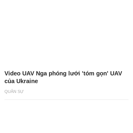
Video UAV Nga phóng lưới 'tóm gọn' UAV
của Ukraine
QUÂN SỰ