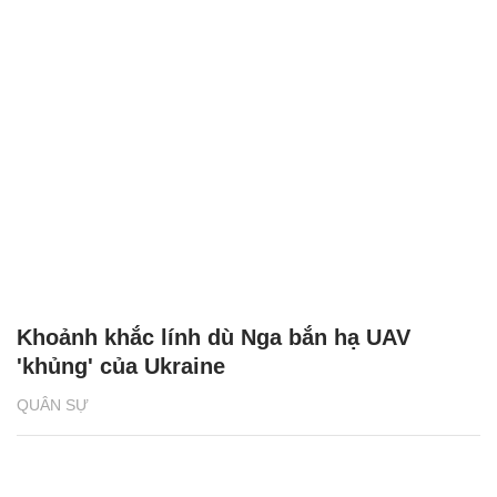
Khoảnh khắc lính dù Nga bắn hạ UAV
'khủng' của Ukraine
QUÂN SỰ