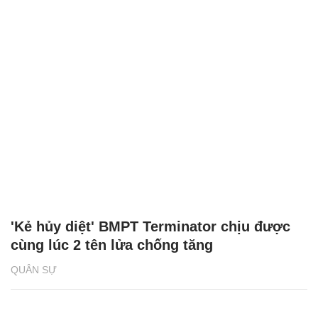
'Kẻ hủy diệt' BMPT Terminator chịu được
cùng lúc 2 tên lửa chống tăng
QUÂN SỰ