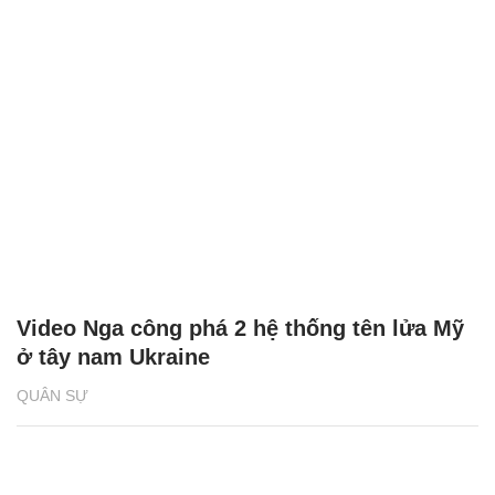
Video Nga công phá 2 hệ thống tên lửa Mỹ
ở tây nam Ukraine
QUÂN SỰ