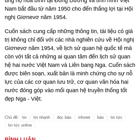
ủng hộ hòa bình tại Đông Dương và tình hình Việt
Nam bắt đầu từ năm 1950 cho đến thắng lợi tại Hội
nghị Giơnevơ năm 1954.
Cuốn sách cung cấp những thông tin, tài liệu có giá
trị không chỉ đối với các nhà nghiên cứu về Hội nghị
Giơnevơ năm 1954, về lịch sử quan hệ quốc tế mà
còn với tất cả những ai quan tâm đến lịch sử quan
hệ hai nước Việt Nam và Liên bang Nga. Cuốn sách
được biên soạn, xuất bản là minh chứng cho sự nỗ
lực của các cơ quan lưu trữ, cơ quan văn hóa hai
nước đóng góp vào mối quan hệ truyền thống tốt
đẹp Nga - Việt.
Chủ đề:
tin
tin nhanh
đọc báo
infonet
báo
tin tức
tin tức online