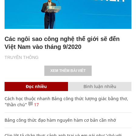
Các ngôi sao công nghệ thế giới sẽ đến
Việt Nam vào tháng 9/2020
TRUYỀN THÔNG
XEM THÊM BÀI VIẾT
Đọc nhiều
Bình luận nhiều
Cách học thuộc nhanh Bảng công thức lượng giác bằng thơ,
"thần chú"
17
Bảng công thức đạo hàm nguyên hàm cơ bản cần nhớ
Clip lột tả chân thực cảnh anh trai và em gái như 'chó với