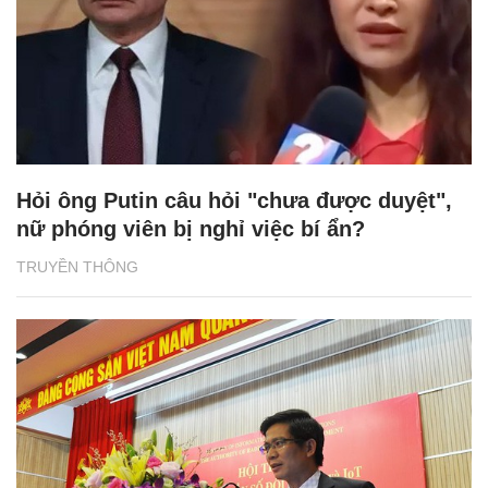
Hỏi ông Putin câu hỏi "chưa được duyệt",
nữ phóng viên bị nghỉ việc bí ẩn?
TRUYỀN THÔNG