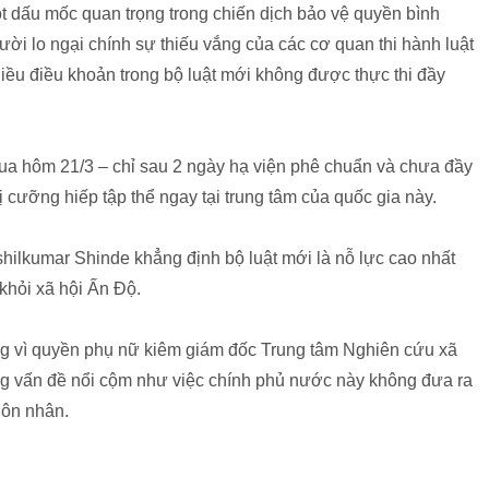
t dấu mốc quan trọng trong chiến dịch bảo vệ quyền bình
ời lo ngại chính sự thiếu vắng của các cơ quan thi hành luật
iều điều khoản trong bộ luật mới không được thực thi đầy
ua hôm 21/3 – chỉ sau 2 ngày hạ viện phê chuẩn và chưa đầy
 cưỡng hiếp tập thể ngay tại trung tâm của quốc gia này.
shilkumar Shinde khẳng định bộ luật mới là nỗ lực cao nhất
 khỏi xã hội Ấn Độ.
ng vì quyền phụ nữ kiêm giám đốc Trung tâm Nghiên cứu xã
ững vấn đề nổi cộm như việc chính phủ nước này không đưa ra
hôn nhân.