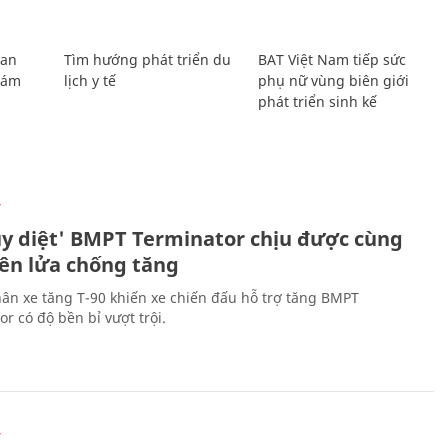
Lan
Tìm hướng phát triển du
BAT Việt Nam tiếp sức
Giám
lịch y tế
phụ nữ vùng biên giới
phát triển sinh kế
Ự
ủy diệt' BMPT Terminator chịu được cùng
tên lửa chống tăng
ân xe tăng T-90 khiến xe chiến đấu hỗ trợ tăng BMPT
r có độ bền bỉ vượt trội.
Ự