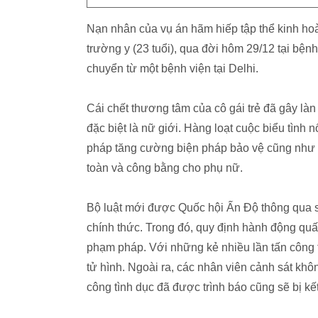
Nạn nhân của vụ án hãm hiếp tập thể kinh ho
trường y (23 tuổi), qua đời hôm 29/12 tại bện
chuyển từ một bệnh viện tại Delhi.
Cái chết thương tâm của cô gái trẻ đã gây l
đặc biệt là nữ giới. Hàng loạt cuộc biểu tình 
pháp tăng cường biện pháp bảo vệ cũng như t
toàn và công bằng cho phụ nữ.
Bộ luật mới được Quốc hội Ấn Độ thông qua s
chính thức. Trong đó, quy định hành động quấy
phạm pháp. Với những kẻ nhiều lần tấn công t
tử hình. Ngoài ra, các nhân viên cảnh sát khôn
công tình dục đã được trình báo cũng sẽ bị kết