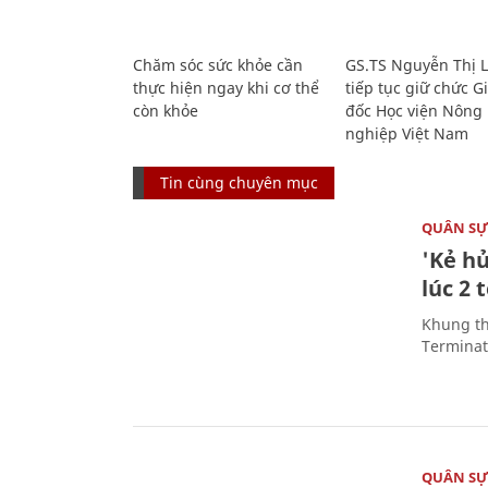
Chăm sóc sức khỏe cần
GS.TS Nguyễn Thị 
thực hiện ngay khi cơ thể
tiếp tục giữ chức 
còn khỏe
đốc Học viện Nông
nghiệp Việt Nam
Tin cùng chuyên mục
QUÂN S
'Kẻ h
lúc 2 
Khung th
Terminato
QUÂN S