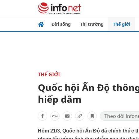
Đời sống
Thị trường
Thế giới
THẾ GIỚI
Quốc hội Ấn Độ thông
hiếp dâm
Hôm 21/3, Quốc hội Ấn Độ đã chính thức th
phạm tấn công tình dục nhằm xoa dịu dư l