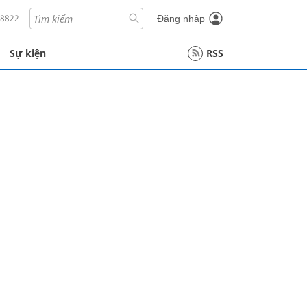
18822
Đăng nhập
Sự kiện
RSS