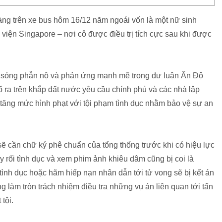
àng trên xe bus hôm 16/12 năm ngoái vốn là một nữ sinh
h viện Singapore – nơi cô được điều trị tích cực sau khi được
àn sóng phẫn nộ và phản ứng mạnh mẽ trong dư luận Ấn Độ
nổ ra trên khắp đất nước yêu cầu chính phủ và các nhà lập
ăng mức hình phạt với tội phạm tình dục nhằm bảo vệ sự an
ẽ cần chữ ký phê chuẩn của tổng thống trước khi có hiệu lực
 rối tình dục và xem phim ảnh khiêu dâm cũng bị coi là
ình dục hoặc hãm hiếp nạn nhân dẫn tới tử vong sẽ bị kết án
g làm tròn trách nhiệm điều tra những vụ án liên quan tới tấn
 tội.