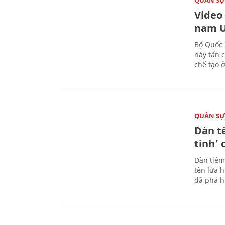
QUÂN S
Video
nam U
Bộ Quốc 
này tấn 
chế tạo 
QUÂN S
Dàn t
tinh’ 
Dàn tiêm
tên lửa 
đã phá h