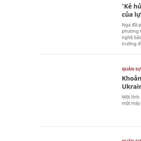
'Kẻ h
của l
Nga đã p
phương t
nghệ bảo
trường đô
QUÂN S
Khoản
Ukrai
Một lính
một máy 