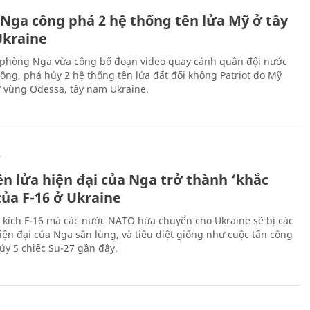
Ự
 Nga công phá 2 hệ thống tên lửa Mỹ ở tây
kraine
phòng Nga vừa công bố đoạn video quay cảnh quân đội nước
công, phá hủy 2 hệ thống tên lửa đất đối không Patriot do Mỹ
ở vùng Odessa, tây nam Ukraine.
Ự
ên lửa hiện đại của Nga trở thành ‘khắc
của F-16 ở Ukraine
 kích F-16 mà các nước NATO hứa chuyển cho Ukraine sẽ bị các
hiện đại của Nga săn lùng, và tiêu diệt giống như cuộc tấn công
ủy 5 chiếc Su-27 gần đây.