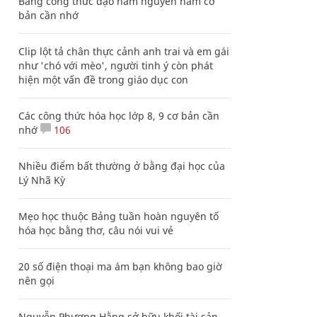
Bảng công thức đạo hàm nguyên hàm cơ
bản cần nhớ
Clip lột tả chân thực cảnh anh trai và em gái
như 'chó với mèo', người tinh ý còn phát
hiện một vấn đề trong giáo dục con
Các công thức hóa học lớp 8, 9 cơ bản cần
nhớ
106
Nhiều điểm bất thường ở bằng đại học của
Lý Nhã Kỳ
Mẹo học thuộc Bảng tuần hoàn nguyên tố
hóa học bằng thơ, câu nói vui vẻ
20 số điện thoại ma ám bạn không bao giờ
nên gọi
Nguyễn Phương Hằng sở hữu khối tài sản