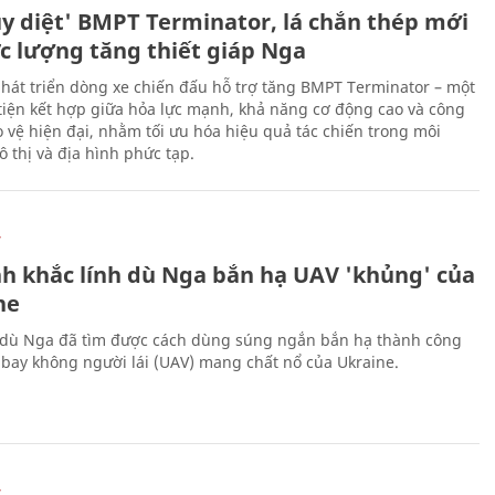
ủy diệt' BMPT Terminator, lá chắn thép mới
ực lượng tăng thiết giáp Nga
hát triển dòng xe chiến đấu hỗ trợ tăng BMPT Terminator – một
iện kết hợp giữa hỏa lực mạnh, khả năng cơ động cao và công
 vệ hiện đại, nhằm tối ưu hóa hiệu quả tác chiến trong môi
 thị và địa hình phức tạp.
Ự
h khắc lính dù Nga bắn hạ UAV 'khủng' của
ne
 dù Nga đã tìm được cách dùng súng ngắn bắn hạ thành công
bay không người lái (UAV) mang chất nổ của Ukraine.