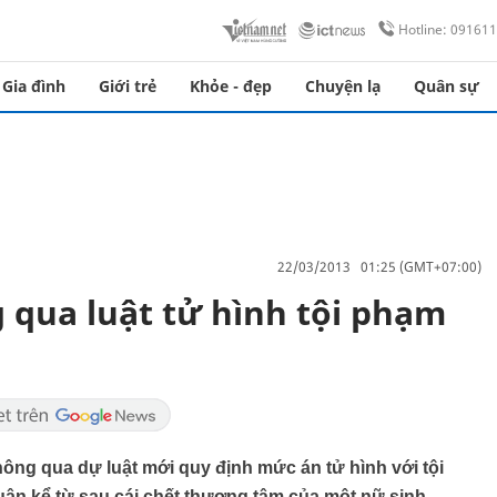
Hotline: 09161
Gia đình
Giới trẻ
Khỏe - đẹp
Chuyện lạ
Quân sự
22/03/2013 01:25 (GMT+07:00)
 qua luật tử hình tội phạm
ông qua dự luật mới quy định mức án tử hình với tội
uận kể từ sau cái chết thương tâm của một nữ sinh