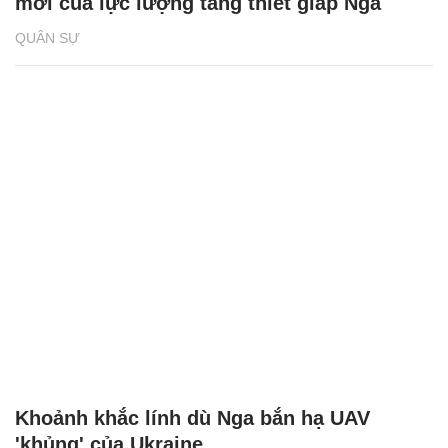
mới của lực lượng tăng thiết giáp Nga
QUÂN SỰ
Khoảnh khắc lính dù Nga bắn hạ UAV
'khủng' của Ukraine