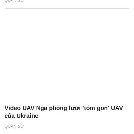
QUÂN SỰ
Video UAV Nga phóng lưới 'tóm gọn' UAV
của Ukraine
QUÂN SỰ