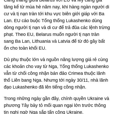
Căng thẳng giữa Belarus với EU và Mỹ càng gia
tăng kể từ mùa hè năm nay, khi hàng ngàn người di
cư và tị nạn tràn tới khu vực biên giới giáp với Ba
Lan. EU cáo buộc Tổng thống Lukashenko dùng
dòng người tị nạn và di cư để trả đũa các lệnh trừng
phạt. Theo EU, Belarus muốn người tị nạn tràn
sang Ba Lan, Lithuania và Latvia để từ đó gây bất
ổn cho toàn khối EU.
Dù phụ thuộc lớn và nguồn năng lượng giá rẻ cùng
các khoản cho vay từ Nga, Tổng thống Lukashenko
vẫn từ chối công nhận bán đảo Crimea thuộc lãnh
thổ Liên bang Nga. Nhưng tới ngày 30/11, nhà lãnh
đạo Lukashenko đã lên tiếng công nhận.
Trong những ngày gần đây, chính quyền Ukraine và
phương Tây bày tỏ mối quan ngại lớn trước thông
tin nghi ngờ Nga sắp tấn công Ukraine.