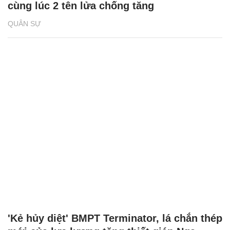
cùng lúc 2 tên lửa chống tăng
QUÂN SỰ
'Kẻ hủy diệt' BMPT Terminator, lá chắn thép