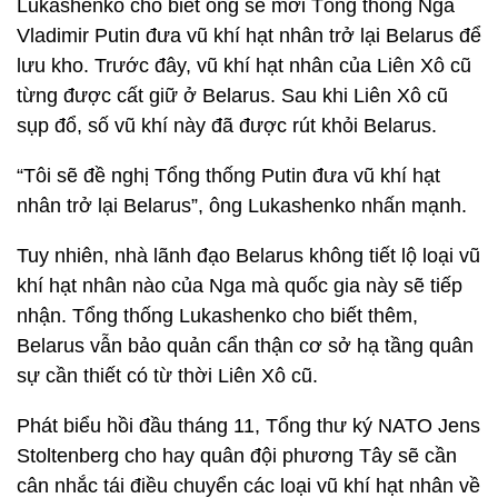
Lukashenko cho biết ông sẽ mời Tổng thống Nga
Vladimir Putin đưa vũ khí hạt nhân trở lại Belarus để
lưu kho. Trước đây, vũ khí hạt nhân của Liên Xô cũ
từng được cất giữ ở Belarus. Sau khi Liên Xô cũ
sụp đổ, số vũ khí này đã được rút khỏi Belarus.
“Tôi sẽ đề nghị Tổng thống Putin đưa vũ khí hạt
nhân trở lại Belarus”, ông Lukashenko nhấn mạnh.
Tuy nhiên, nhà lãnh đạo Belarus không tiết lộ loại vũ
khí hạt nhân nào của Nga mà quốc gia này sẽ tiếp
nhận. Tổng thống Lukashenko cho biết thêm,
Belarus vẫn bảo quản cẩn thận cơ sở hạ tầng quân
sự cần thiết có từ thời Liên Xô cũ.
Phát biểu hồi đầu tháng 11, Tổng thư ký NATO Jens
Stoltenberg cho hay quân đội phương Tây sẽ cần
cân nhắc tái điều chuyển các loại vũ khí hạt nhân về