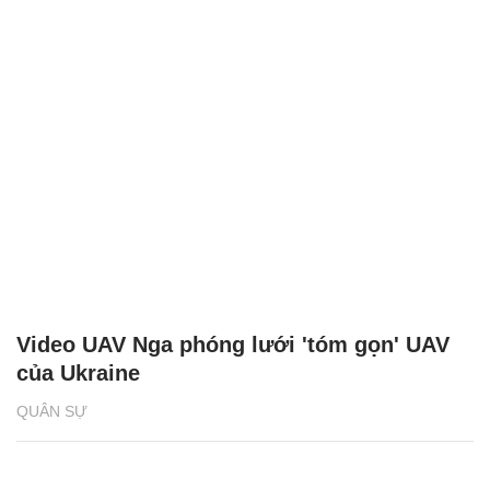
Video UAV Nga phóng lưới 'tóm gọn' UAV
của Ukraine
QUÂN SỰ