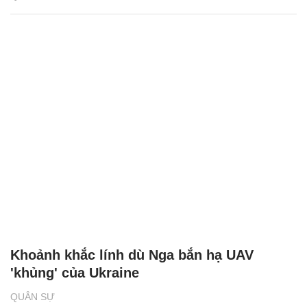
Khoảnh khắc lính dù Nga bắn hạ UAV
'khủng' của Ukraine
QUÂN SỰ