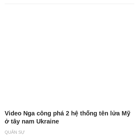
Video Nga công phá 2 hệ thống tên lửa Mỹ
ở tây nam Ukraine
QUÂN SỰ