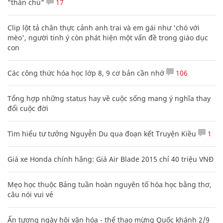
"thần chú"
17
Clip lột tả chân thực cảnh anh trai và em gái như 'chó với
mèo', người tinh ý còn phát hiện một vấn đề trong giáo dục
con
Các công thức hóa học lớp 8, 9 cơ bản cần nhớ
106
Tổng hợp những status hay về cuộc sống mang ý nghĩa thay
đổi cuộc đời
Tìm hiểu tư tưởng Nguyễn Du qua đoạn kết Truyện Kiều
1
Giá xe Honda chính hãng: Giá Air Blade 2015 chỉ 40 triệu VNĐ
Mẹo học thuộc Bảng tuần hoàn nguyên tố hóa học bằng thơ,
câu nói vui vẻ
Ấn tượng ngày hội văn hóa - thể thao mừng Quốc khánh 2/9