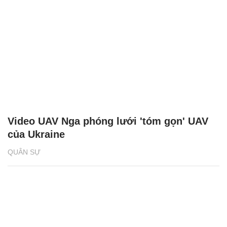
Video UAV Nga phóng lưới 'tóm gọn' UAV
của Ukraine
QUÂN SỰ