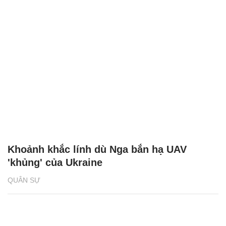
Khoảnh khắc lính dù Nga bắn hạ UAV
'khủng' của Ukraine
QUÂN SỰ