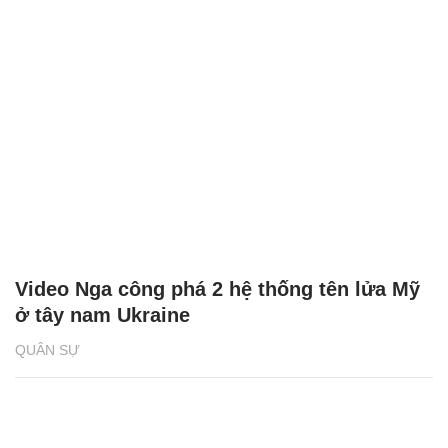
Video Nga công phá 2 hệ thống tên lửa Mỹ
ở tây nam Ukraine
QUÂN SỰ