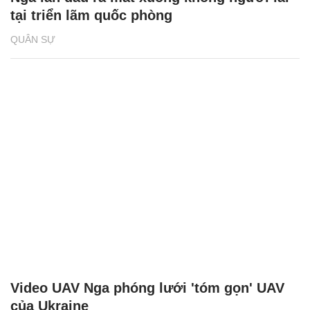
tại triển lãm quốc phòng
QUÂN SỰ
Video UAV Nga phóng lưới 'tóm gọn' UAV
của Ukraine