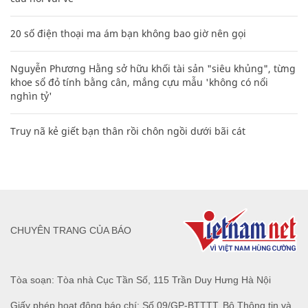
20 số điện thoại ma ám bạn không bao giờ nên gọi
Nguyễn Phương Hằng sở hữu khối tài sản "siêu khủng", từng
khoe sổ đỏ tính bằng cân, mắng cựu mẫu 'không có nổi
nghìn tỷ'
Truy nã kẻ giết bạn thân rồi chôn ngồi dưới bãi cát
CHUYÊN TRANG CỦA BÁO
Tòa soạn: Tòa nhà Cục Tần Số, 115 Trần Duy Hưng Hà Nội
Giấy phép hoạt động báo chí: Số 09/GP-BTTTT, Bộ Thông tin và