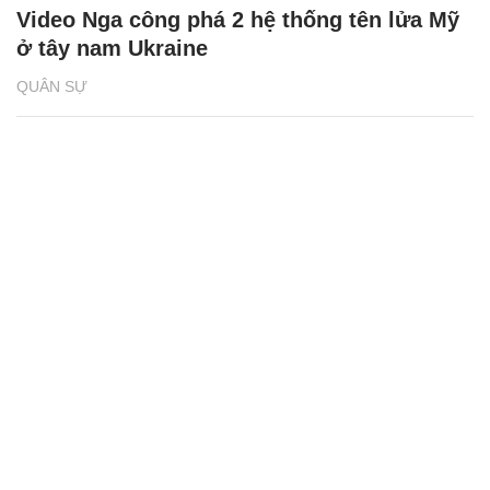
Video Nga công phá 2 hệ thống tên lửa Mỹ
ở tây nam Ukraine
QUÂN SỰ