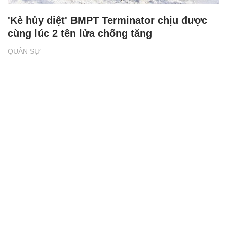
'Kẻ hủy diệt' BMPT Terminator chịu được
cùng lúc 2 tên lửa chống tăng
QUÂN SỰ