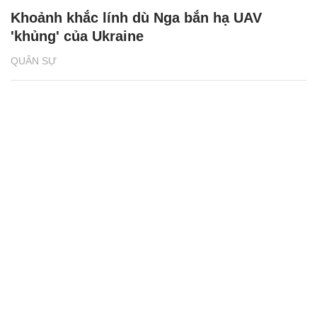
Khoảnh khắc lính dù Nga bắn hạ UAV
'khủng' của Ukraine
QUÂN SỰ