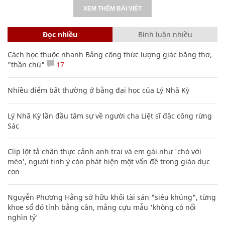
XEM THÊM BÀI VIẾT
Đọc nhiều
Bình luận nhiều
Cách học thuộc nhanh Bảng công thức lượng giác bằng thơ,
"thần chú"
17
Nhiều điểm bất thường ở bằng đại học của Lý Nhã Kỳ
Lý Nhã Kỳ lần đầu tâm sự về người cha Liệt sĩ đặc công rừng
Sác
Clip lột tả chân thực cảnh anh trai và em gái như 'chó với
mèo', người tinh ý còn phát hiện một vấn đề trong giáo dục
con
Nguyễn Phương Hằng sở hữu khối tài sản "siêu khủng", từng
khoe sổ đỏ tính bằng cân, mắng cựu mẫu 'không có nổi
nghìn tỷ'