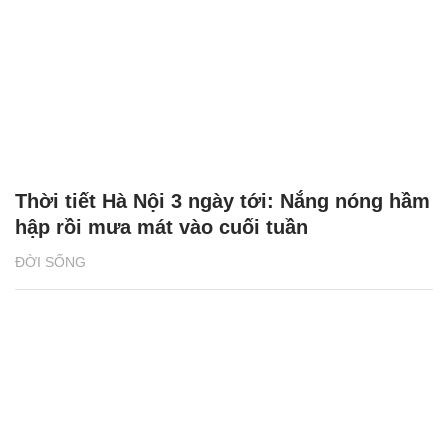
Thời tiết Hà Nội 3 ngày tới: Nắng nóng hầm
hập rồi mưa mát vào cuối tuần
ĐỜI SỐNG