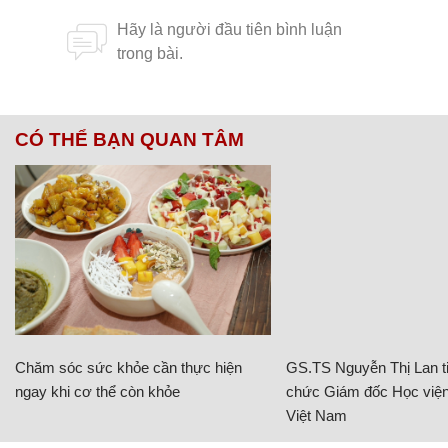
CÓ THỂ BẠN QUAN TÂM
Chăm sóc sức khỏe cần thực hiện
GS.TS Nguyễn Thị Lan ti
ngay khi cơ thể còn khỏe
chức Giám đốc Học viện
Việt Nam