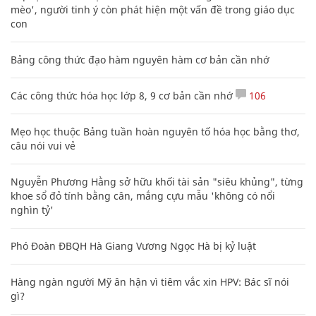
mèo', người tinh ý còn phát hiện một vấn đề trong giáo dục
con
Bảng công thức đạo hàm nguyên hàm cơ bản cần nhớ
Các công thức hóa học lớp 8, 9 cơ bản cần nhớ
106
Mẹo học thuộc Bảng tuần hoàn nguyên tố hóa học bằng thơ,
câu nói vui vẻ
Nguyễn Phương Hằng sở hữu khối tài sản "siêu khủng", từng
khoe sổ đỏ tính bằng cân, mắng cựu mẫu 'không có nổi
nghìn tỷ'
Phó Đoàn ĐBQH Hà Giang Vương Ngọc Hà bị kỷ luật
Hàng ngàn người Mỹ ân hận vì tiêm vắc xin HPV: Bác sĩ nói
gì?