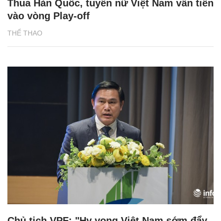
Thua Hàn Quốc, tuyển nữ Việt Nam vẫn tiến
vào vòng Play-off
THỂ THAO
Chủ tịch VPF: "Hy vọng Việt Nam sớm đẩy