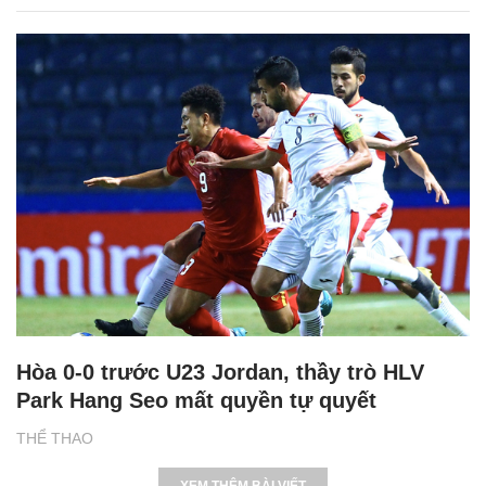
Hòa 0-0 trước U23 Jordan, thầy trò HLV
Park Hang Seo mất quyền tự quyết
THỂ THAO
XEM THÊM BÀI VIẾT