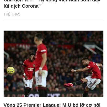
lùi dịch Corona"
THỂ THAO
Vòng 25 Premier League: M.U bỏ lỡ cơ hội