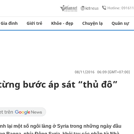
Hotline: 09161
Gia đình
Giới trẻ
Khỏe - đẹp
Chuyện lạ
Quân sự
08/11/2016 06:09 (GMT+07:00)
 từng bước áp sát “thủ đô”
nh lại một số ngôi làng ở Syria trong những ngày đầu
ng Raqqa, phía Đông Syria, khỏi tay các phần tử Nhà