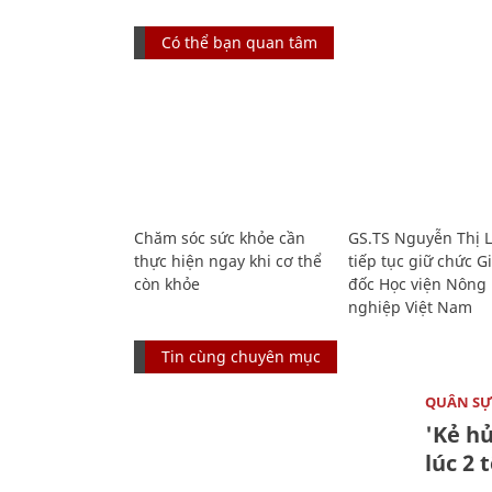
Có thể bạn quan tâm
Chăm sóc sức khỏe cần
GS.TS Nguyễn Thị 
thực hiện ngay khi cơ thể
tiếp tục giữ chức 
còn khỏe
đốc Học viện Nông
nghiệp Việt Nam
Tin cùng chuyên mục
QUÂN S
'Kẻ h
lúc 2 