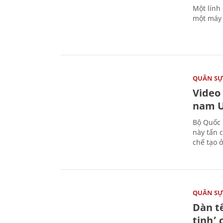
Một lính
một máy 
QUÂN S
Video
nam U
Bộ Quốc 
này tấn 
chế tạo 
QUÂN S
Dàn t
tinh’ 