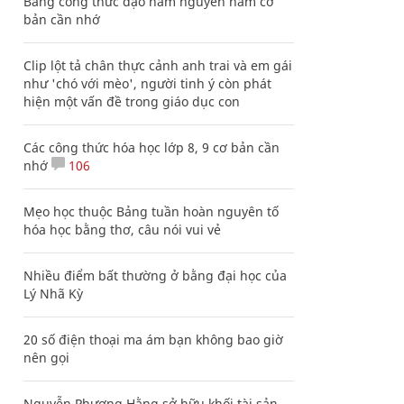
Bảng công thức đạo hàm nguyên hàm cơ
bản cần nhớ
Clip lột tả chân thực cảnh anh trai và em gái
như 'chó với mèo', người tinh ý còn phát
hiện một vấn đề trong giáo dục con
Các công thức hóa học lớp 8, 9 cơ bản cần
nhớ
106
Mẹo học thuộc Bảng tuần hoàn nguyên tố
hóa học bằng thơ, câu nói vui vẻ
Nhiều điểm bất thường ở bằng đại học của
Lý Nhã Kỳ
20 số điện thoại ma ám bạn không bao giờ
nên gọi
Nguyễn Phương Hằng sở hữu khối tài sản