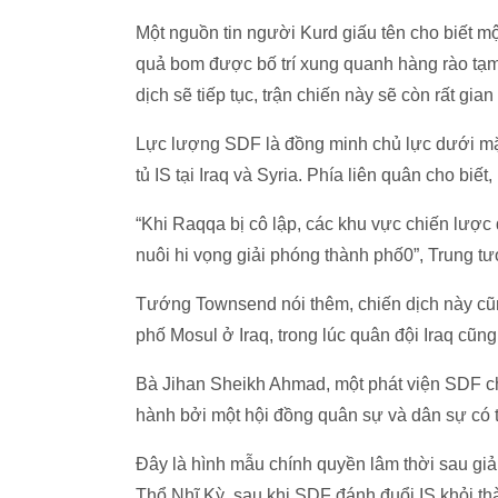
Một nguồn tin người Kurd giấu tên cho biết một
quả bom được bố trí xung quanh hàng rào tạm
dịch sẽ tiếp tục, trận chiến này sẽ còn rất gia
Lực lượng SDF là đồng minh chủ lực dưới mặt
tủ IS tại Iraq và Syria. Phía liên quân cho bi
“Khi Raqqa bị cô lập, các khu vực chiến lược
nuôi hi vọng giải phóng thành phố0”, Trung 
Tướng Townsend nói thêm, chiến dịch này cũ
phố Mosul ở Iraq, trong lúc quân đội Iraq cũng
Bà Jihan Sheikh Ahmad, một phát viện SDF cho
hành bởi một hội đồng quân sự và dân sự có 
Đây là hình mẫu chính quyền lâm thời sau giả
Thổ Nhĩ Kỳ, sau khi SDF đánh đuổi IS khỏi th