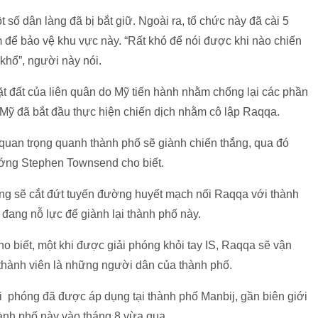
 số dân làng đã bị bắt giữ. Ngoài ra, tổ chức này đã cài 5
 để bảo vệ khu vực này. “Rất khó để nói được khi nào chiến
n khổ”, người này nói.
 đất của liên quân do Mỹ tiến hành nhằm chống lại các phần
ết, Mỹ đã bắt đầu thực hiện chiến dịch nhằm cô lập Raqqa.
 quan trọng quanh thành phố sẽ giành chiến thắng, qua đó
tướng Stephen Townsend cho biết.
ng sẽ cắt đứt tuyến đường huyết mạch nối Raqqa với thành
 đang nỗ lực để giành lại thành phố này.
 biết, một khi được giải phóng khỏi tay IS, Raqqa sẽ vận
thành viên là những người dân của thành phố.
i phóng đã được áp dụng tại thành phố Manbij, gần biên giới
ành phố này vào tháng 8 vừa qua.