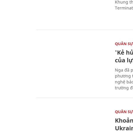
Khung th
Terminato
QUÂN S
'Kẻ h
của l
Nga đã p
phương t
nghệ bảo
trường đô
QUÂN S
Khoản
Ukrai