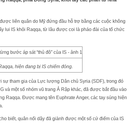
 được liên quân do Mỹ đứng đầu hỗ trợ bằng các cuộc không
y lui IS khỏi Raqqa, từ lâu được coi là pháo đài của tổ chức
Raqqa, hiện đang bị IS chiếm đóng.
i sự tham gia của Lực lượng Dân chủ Syria (SDF), trong đó
G và một số nhóm vũ trang Ả Rập khác, đã được bắt đầu vào
óng Raqqa. Được mang tên Euphrate Anger, các tay súng hiện
a.
o biết, quân nổi dậy đã giành được một số cứ điểm của IS