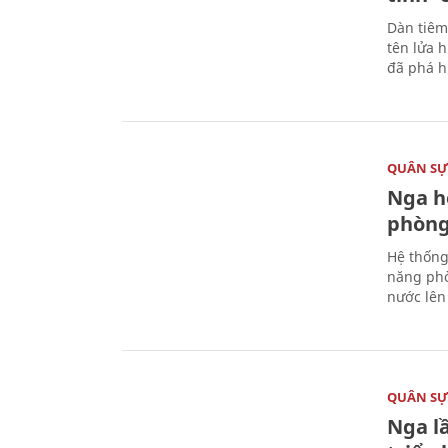
Dàn tiêm
tên lửa 
đã phá h
QUÂN S
Nga h
phòng
Hệ thống
năng phò
nước lên 
QUÂN S
Nga l