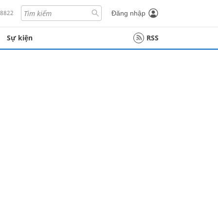
18822
Đăng nhập
Sự kiện
RSS