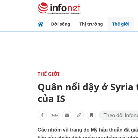
Đời sống
Thị trường
Thế giới
THẾ GIỚI
Quân nổi dậy ở Syria
của IS
Các nhóm vũ trang do Mỹ hậu thuẫn đã già
tiên của chiến dịch quân sự nhằm giải phó