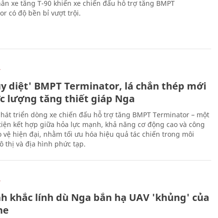
ân xe tăng T-90 khiến xe chiến đấu hỗ trợ tăng BMPT
r có độ bền bỉ vượt trội.
Ự
ủy diệt' BMPT Terminator, lá chắn thép mới
ực lượng tăng thiết giáp Nga
hát triển dòng xe chiến đấu hỗ trợ tăng BMPT Terminator – một
iện kết hợp giữa hỏa lực mạnh, khả năng cơ động cao và công
 vệ hiện đại, nhằm tối ưu hóa hiệu quả tác chiến trong môi
 thị và địa hình phức tạp.
Ự
h khắc lính dù Nga bắn hạ UAV 'khủng' của
ne