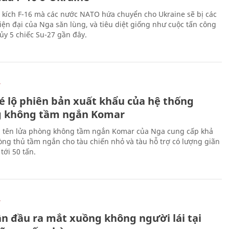
 kích F-16 mà các nước NATO hứa chuyển cho Ukraine sẽ bị các
hiện đại của Nga săn lùng, và tiêu diệt giống như cuộc tấn công
ủy 5 chiếc Su-27 gần đây.
Ự
é lộ phiên bản xuất khẩu của hệ thống
 không tầm ngắn Komar
 tên lửa phòng không tầm ngắn Komar của Nga cung cấp khả
ng thủ tầm ngắn cho tàu chiến nhỏ và tàu hỗ trợ có lượng giãn
tới 50 tấn.
Ự
ần đầu ra mắt xuồng không người lái tại