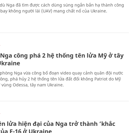
 dù Nga đã tìm được cách dùng súng ngắn bắn hạ thành công
bay không người lái (UAV) mang chất nổ của Ukraine.
Ự
 Nga công phá 2 hệ thống tên lửa Mỹ ở tây
kraine
phòng Nga vừa công bố đoạn video quay cảnh quân đội nước
công, phá hủy 2 hệ thống tên lửa đất đối không Patriot do Mỹ
ở vùng Odessa, tây nam Ukraine.
Ự
ên lửa hiện đại của Nga trở thành ‘khắc
của F-16 ở Ukraine