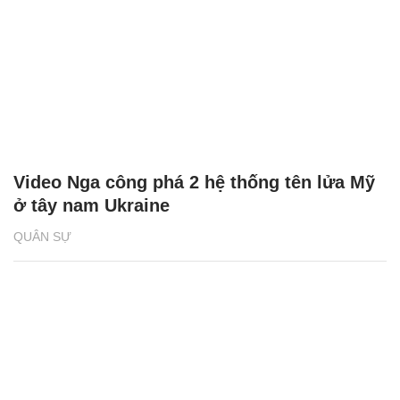
Video Nga công phá 2 hệ thống tên lửa Mỹ
ở tây nam Ukraine
QUÂN SỰ