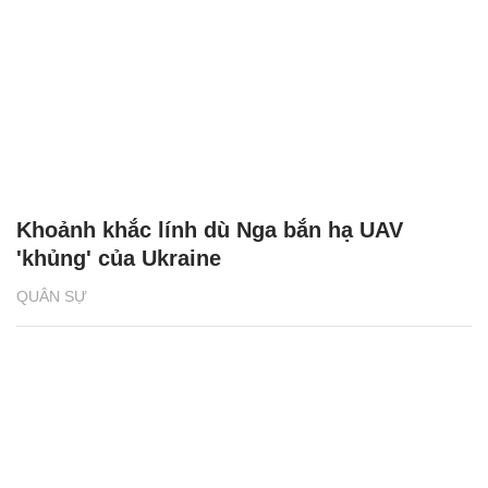
Khoảnh khắc lính dù Nga bắn hạ UAV
'khủng' của Ukraine
QUÂN SỰ