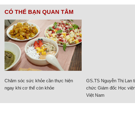
CÓ THỂ BẠN QUAN TÂM
Chăm sóc sức khỏe cần thực hiện
GS.TS Nguyễn Thị Lan ti
ngay khi cơ thể còn khỏe
chức Giám đốc Học viện
Việt Nam