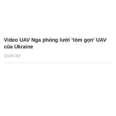
Video UAV Nga phóng lưới 'tóm gọn' UAV
của Ukraine
QUÂN SỰ