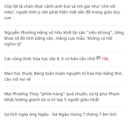
Clip lột tả chân thực cảnh anh trai và em gái như 'chó với
mèo', người tinh ý còn phát hiện một vấn đề trong giáo dục
con
Nguyễn Phương Hằng sở hữu khối tài sản "siêu khủng", từng
khoe sổ đỏ tính bằng cân, mắng cựu mẫu 'không có nổi
nghìn tỷ'
Các công thức hóa học lớp 8, 9 cơ bản cần nhớ
106
Mẹo học thuộc Bảng tuần hoàn nguyên tố hóa học bằng thơ,
câu nói vui vẻ
Mai Phương Thúy "phím hàng" quá chuẩn, vợ tỷ phú Phạm
Nhật Vượng giành lại vị trí top 5 người giàu nhất
Sự tích ngày ông Ngâu - bà Ngâu mùng 7 tháng 7 âm lịch