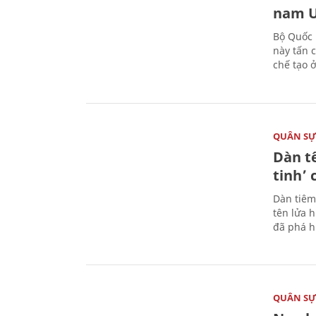
nam U
Bộ Quốc 
này tấn 
chế tạo 
QUÂN S
Dàn t
tinh’ 
Dàn tiêm
tên lửa 
đã phá h
QUÂN S