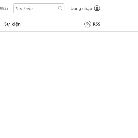
18822
Đăng nhập
Sự kiện
RSS