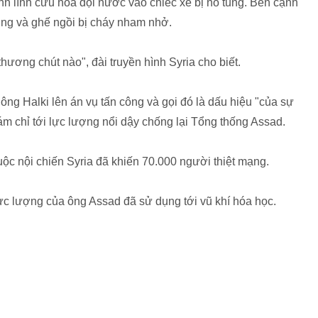
ảnh lính cứu hỏa dội nước vào chiếc xe bị nổ tung. Bên cạnh
tung và ghế ngồi bị cháy nham nhở.
hương chút nào", đài truyền hình Syria cho biết.
ông Halki lên án vụ tấn công và gọi đó là dấu hiệu "của sự
ám chỉ tới lực lượng nổi dậy chống lại Tổng thống Assad.
ộc nội chiến Syria đã khiến 70.000 người thiệt mạng.
lực lượng của ông Assad đã sử dụng tới vũ khí hóa học.