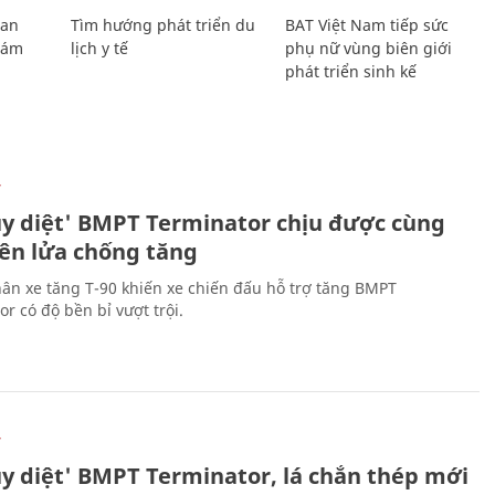
Lan
Tìm hướng phát triển du
BAT Việt Nam tiếp sức
Giám
lịch y tế
phụ nữ vùng biên giới
phát triển sinh kế
Ự
ủy diệt' BMPT Terminator chịu được cùng
tên lửa chống tăng
ân xe tăng T-90 khiến xe chiến đấu hỗ trợ tăng BMPT
r có độ bền bỉ vượt trội.
Ự
ủy diệt' BMPT Terminator, lá chắn thép mới