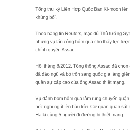
Tổng thư ký Liên Hợp Quốc Ban Ki-moon lên á
khủng bố".
Theo hãng tin Reuters, mặc dù Thủ tướng Syr
nhưng vụ tấn công hôm qua cho thấy lực lượn
chính quyền Assad.
Hồi tháng 8/2012, Tổng thống Assad đã chọn 
đã đảo ngũ và bỏ trốn sang quốc gia láng giề
quân sự cấp cao của ông Assad thiệt mạng.
Vụ đánh bom hôm qua làm rung chuyển quận M
bốc nghi ngút lên bầu trời. Cơ quan quan sát
Halki cùng 5 người đi đường bị thiệt mạng.