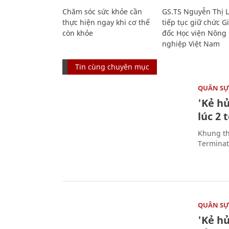
Chăm sóc sức khỏe cần
GS.TS Nguyễn Thị 
thực hiện ngay khi cơ thể
tiếp tục giữ chức 
còn khỏe
đốc Học viện Nông
nghiệp Việt Nam
Tin cùng chuyên mục
QUÂN S
'Kẻ h
lúc 2 
Khung th
Terminato
QUÂN S
'Kẻ h