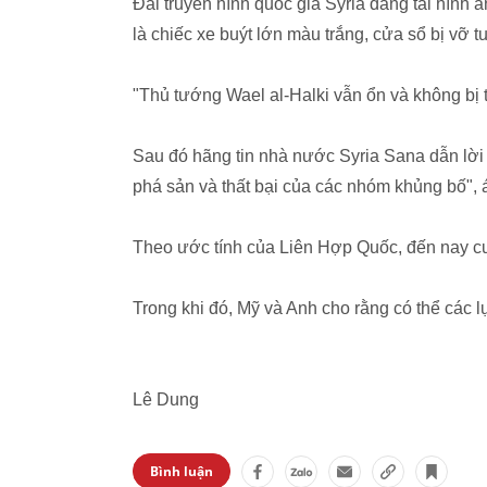
Đài truyền hình quốc gia Syria đăng tải hình 
là chiếc xe buýt lớn màu trắng, cửa sổ bị vỡ 
"Thủ tướng Wael al-Halki vẫn ổn và không bị t
Sau đó hãng tin nhà nước Syria Sana dẫn lời 
phá sản và thất bại của các nhóm khủng bố", 
Theo ước tính của Liên Hợp Quốc, đến nay cu
Trong khi đó, Mỹ và Anh cho rằng có thể các 
Lê Dung
Bình luận