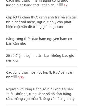
Cách học thuộc nhanh Bảng công thức
lượng giác bằng thơ, "thần chú"
17
Clip lột tả chân thực cảnh anh trai và em gái
như 'chó với mèo', người tinh ý còn phát
hiện một vấn đề trong giáo dục con
Bảng công thức đạo hàm nguyên hàm cơ
bản cần nhớ
20 số điện thoại ma ám bạn không bao giờ
nên gọi
Các công thức hóa học lớp 8, 9 cơ bản cần
nhớ
106
Nguyễn Phương Hằng sở hữu khối tài sản
"siêu khủng", từng khoe sổ đỏ tính bằng
cân, mắng cựu mẫu 'không có nổi nghìn tỷ'