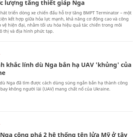
ực lượng tăng thiết giáp Nga
hát triển dòng xe chiến đấu hỗ trợ tăng BMPT Terminator – một
iện kết hợp giữa hỏa lực mạnh, khả năng cơ động cao và công
 vệ hiện đại, nhằm tối ưu hóa hiệu quả tác chiến trong môi
 thị và địa hình phức tạp.
Ự
h khắc lính dù Nga bắn hạ UAV 'khủng' của
ne
 dù Nga đã tìm được cách dùng súng ngắn bắn hạ thành công
bay không người lái (UAV) mang chất nổ của Ukraine.
Ự
 Nga công phá 2 hệ thống tên lửa Mỹ ở tây