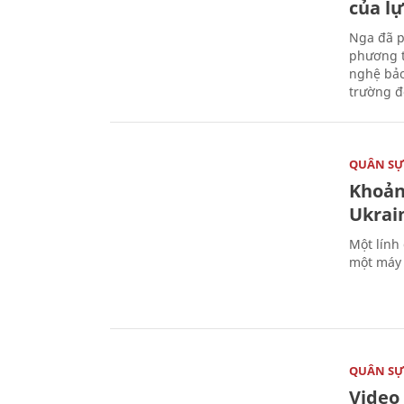
của l
Nga đã p
phương t
nghệ bảo
trường đô
QUÂN S
Khoản
Ukrai
Một lính
một máy 
QUÂN S
Video