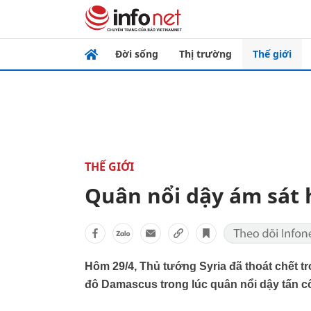
Đời sống
Thị trường
Thế giới
THẾ GIỚI
Quân nổi dậy ám sát 
Hôm 29/4, Thủ tướng Syria đã thoát chết tr
đô Damascus trong lúc quân nổi dậy tấn c