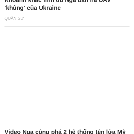
Khoảnh khắc lính dù Nga bắn hạ UAV
'khủng' của Ukraine
QUÂN SỰ
Video Nga công phá 2 hệ thống tên lửa Mỹ