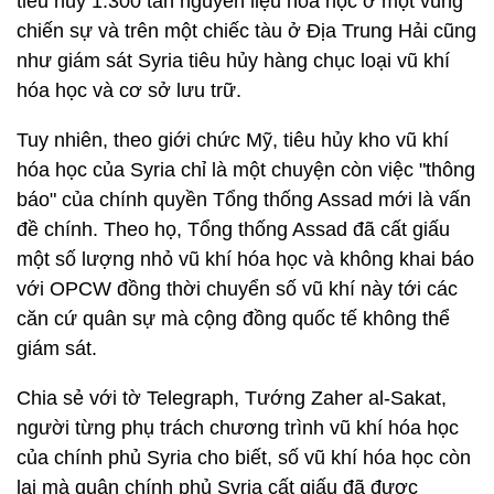
tiêu hủy 1.300 tấn nguyên liệu hóa học ở một vùng
chiến sự và trên một chiếc tàu ở Địa Trung Hải cũng
như giám sát Syria tiêu hủy hàng chục loại vũ khí
hóa học và cơ sở lưu trữ.
Tuy nhiên, theo giới chức Mỹ, tiêu hủy kho vũ khí
hóa học của Syria chỉ là một chuyện còn việc "thông
báo" của chính quyền Tổng thống Assad mới là vấn
đề chính. Theo họ, Tổng thống Assad đã cất giấu
một số lượng nhỏ vũ khí hóa học và không khai báo
với OPCW đồng thời chuyển số vũ khí này tới các
căn cứ quân sự mà cộng đồng quốc tế không thể
giám sát.
Chia sẻ với tờ Telegraph, Tướng Zaher al-Sakat,
người từng phụ trách chương trình vũ khí hóa học
của chính phủ Syria cho biết, số vũ khí hóa học còn
lại mà quân chính phủ Syria cất giấu đã được