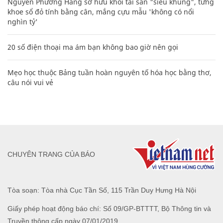
Nguyễn Phương Hằng sở hữu khối tài sản "siêu khủng", từng
khoe sổ đỏ tính bằng cân, mắng cựu mẫu 'không có nổi
nghìn tỷ'
20 số điện thoại ma ám bạn không bao giờ nên gọi
Mẹo học thuộc Bảng tuần hoàn nguyên tố hóa học bằng thơ,
câu nói vui vẻ
CHUYÊN TRANG CỦA BÁO
Tòa soạn: Tòa nhà Cục Tần Số, 115 Trần Duy Hưng Hà Nội
Giấy phép hoạt động báo chí: Số 09/GP-BTTTT, Bộ Thông tin và
Truyền thông cấp ngày 07/01/2019.