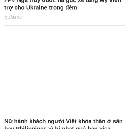
FPV Nga truy đuổi, hạ gục xe tăng Mỹ viện
trợ cho Ukraine trong đêm
QUÂN SỰ
Nữ hành khách người Việt khỏa thân ở sân
bay Philippines vì bị phạt quá hạn visa