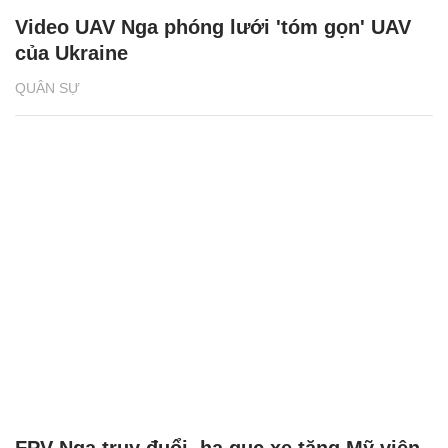
Video UAV Nga phóng lưới 'tóm gọn' UAV
của Ukraine
QUÂN SỰ