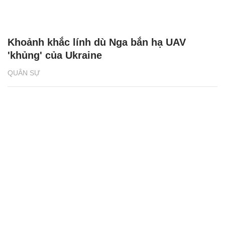
Khoảnh khắc lính dù Nga bắn hạ UAV
'khủng' của Ukraine
QUÂN SỰ