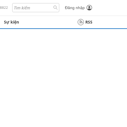
18822
Đăng nhập
Sự kiện
RSS