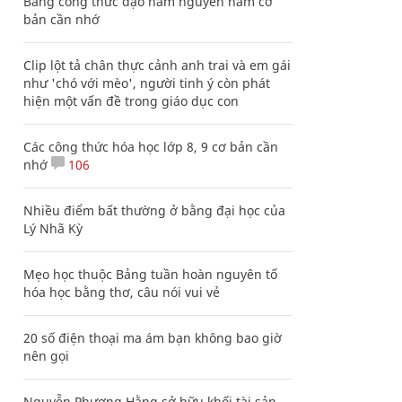
Bảng công thức đạo hàm nguyên hàm cơ
bản cần nhớ
Clip lột tả chân thực cảnh anh trai và em gái
như 'chó với mèo', người tinh ý còn phát
hiện một vấn đề trong giáo dục con
Các công thức hóa học lớp 8, 9 cơ bản cần
nhớ
106
Nhiều điểm bất thường ở bằng đại học của
Lý Nhã Kỳ
Mẹo học thuộc Bảng tuần hoàn nguyên tố
hóa học bằng thơ, câu nói vui vẻ
20 số điện thoại ma ám bạn không bao giờ
nên gọi
Nguyễn Phương Hằng sở hữu khối tài sản