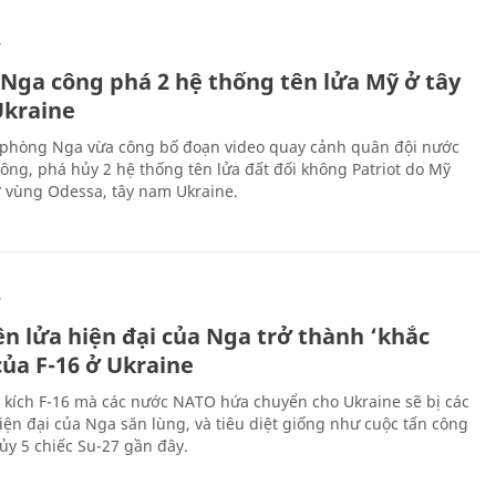
Ự
 Nga công phá 2 hệ thống tên lửa Mỹ ở tây
kraine
phòng Nga vừa công bố đoạn video quay cảnh quân đội nước
công, phá hủy 2 hệ thống tên lửa đất đối không Patriot do Mỹ
ở vùng Odessa, tây nam Ukraine.
Ự
ên lửa hiện đại của Nga trở thành ‘khắc
của F-16 ở Ukraine
 kích F-16 mà các nước NATO hứa chuyển cho Ukraine sẽ bị các
hiện đại của Nga săn lùng, và tiêu diệt giống như cuộc tấn công
ủy 5 chiếc Su-27 gần đây.