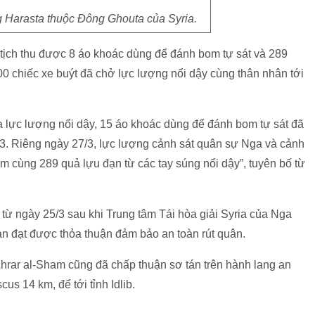
g Harasta thuộc Đông Ghouta của Syria.
 tịch thu được 8 áo khoác dùng để đánh bom tự sát và 289
0 chiếc xe buýt đã chở lực lượng nổi dậy cùng thân nhân tới
ủa lực lượng nổi dậy, 15 áo khoác dùng để đánh bom tự sát đã
28/3. Riêng ngày 27/3, lực lượng cảnh sát quân sự Nga và cảnh
m cùng 289 quả lựu đạn từ các tay súng nổi dậy”, tuyên bố từ
 từ ngày 25/3 sau khi Trung tâm Tái hòa giải Syria của Nga
an đạt được thỏa thuận đảm bảo an toàn rút quân.
hrar al-Sham cũng đã chấp thuận sơ tán trên hành lang an
us 14 km, để tới tỉnh Idlib.