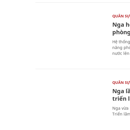
QUÂN S
Nga h
phòng
Hệ thống
năng phò
nước lên 
QUÂN S
Nga l
triển
Nga vừa 
Triển lã