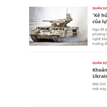
QUÂN S
'Kẻ h
của l
Nga đã p
phương t
nghệ bảo
trường đô
QUÂN S
Khoản
Ukrai
Một lính
một máy 