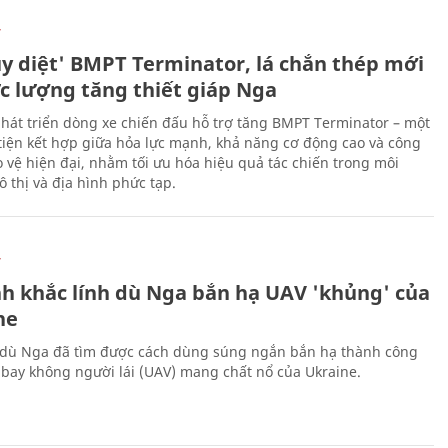
Ự
ủy diệt' BMPT Terminator, lá chắn thép mới
ực lượng tăng thiết giáp Nga
hát triển dòng xe chiến đấu hỗ trợ tăng BMPT Terminator – một
iện kết hợp giữa hỏa lực mạnh, khả năng cơ động cao và công
 vệ hiện đại, nhằm tối ưu hóa hiệu quả tác chiến trong môi
 thị và địa hình phức tạp.
Ự
h khắc lính dù Nga bắn hạ UAV 'khủng' của
ne
 dù Nga đã tìm được cách dùng súng ngắn bắn hạ thành công
bay không người lái (UAV) mang chất nổ của Ukraine.