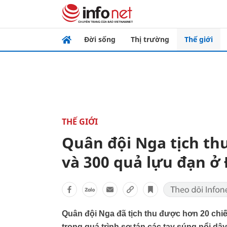
Đời sống
Thị trường
Thế giới
THẾ GIỚI
Quân đội Nga tịch th
và 300 quả lựu đạn ở
Quân đội Nga đã tịch thu được hơn 20 chi
trong quá trình sơ tán các tay súng nổi dậ