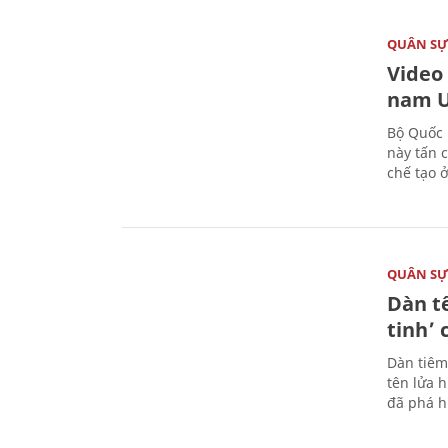
QUÂN S
Video
nam U
Bộ Quốc 
này tấn 
chế tạo 
QUÂN S
Dàn t
tinh’ 
Dàn tiêm
tên lửa 
đã phá h