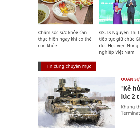
Chăm sóc sức khỏe cần
GS.TS Nguyễn Thị 
thực hiện ngay khi cơ thể
tiếp tục giữ chức 
còn khỏe
đốc Học viện Nông
nghiệp Việt Nam
Tin cùng chuyên mục
QUÂN S
'Kẻ h
lúc 2 
Khung th
Terminato