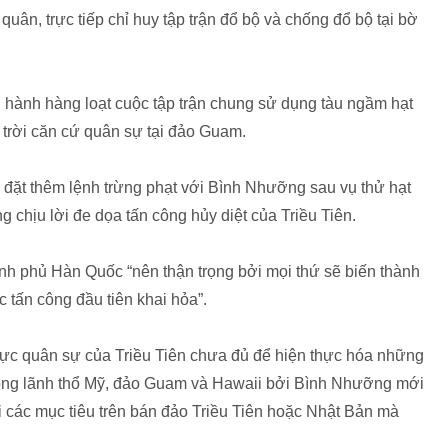
 quân, trực tiếp chỉ huy tập trận đổ bộ và chống đổ bộ tại bờ
 hành hàng loạt cuộc tập trận chung sử dụng tàu ngầm hạt
trời căn cứ quân sự tại đảo Guam.
 đặt thêm lệnh trừng phạt với Bình Nhưỡng sau vụ thử hạt
ng chịu lời đe dọa tấn công hủy diệt của Triều Tiên.
h phủ Hàn Quốc “nên thận trọng bởi mọi thứ sẽ biến thành
ộc tấn công đầu tiên khai hỏa”.
 lực quân sự của Triều Tiên chưa đủ để hiện thực hóa những
trong lãnh thổ Mỹ, đảo Guam và Hawaii bởi Bình Nhưỡng mới
i các mục tiêu trên bán đảo Triều Tiên hoặc Nhật Bản mà