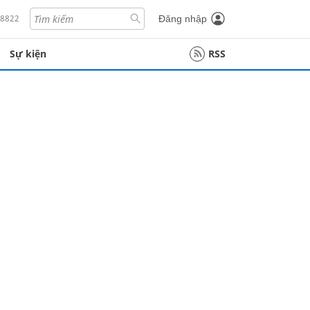
18822
Đăng nhập
Sự kiện
RSS