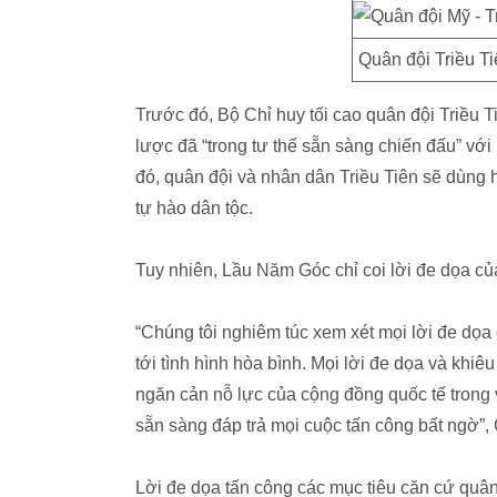
Quân đội Triều Ti
Trước đó, Bộ Chỉ huy tối cao quân đội Triều T
lược đã “trong tư thế sẵn sàng chiến đấu” vớ
đó, quân đội và nhân dân Triều Tiên sẽ dùn
tự hào dân tộc.
Tuy nhiên, Lầu Năm Góc chỉ coi lời đe dọa c
“Chúng tôi nghiêm túc xem xét mọi lời đe dọ
tới tình hình hòa bình. Mọi lời đe dọa và khiê
ngăn cản nỗ lực của cộng đồng quốc tế trong v
sẵn sàng đáp trả mọi cuộc tấn công bất ngờ”,
Lời đe dọa tấn công các mục tiêu căn cứ quâ