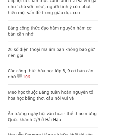
Clip lột tả chân thực cảnh anh trai và em gái
như 'chó với mèo', người tinh ý còn phát
hiện một vấn đề trong giáo dục con
Bảng công thức đạo hàm nguyên hàm cơ
bản cần nhớ
20 số điện thoại ma ám bạn không bao giờ
nên gọi
Các công thức hóa học lớp 8, 9 cơ bản cần
nhớ
106
Mẹo học thuộc Bảng tuần hoàn nguyên tố
hóa học bằng thơ, câu nói vui vẻ
Ấn tượng ngày hội văn hóa - thể thao mừng
Quốc khánh 2/9 ở Hải Hậu
Nguyễn Phương Hằng sở hữu khối tài sản