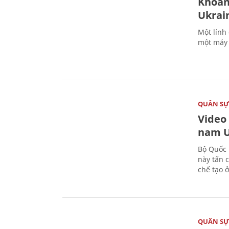
Khoản
Ukrai
Một lính
một máy 
QUÂN S
Video
nam U
Bộ Quốc 
này tấn 
chế tạo 
QUÂN S