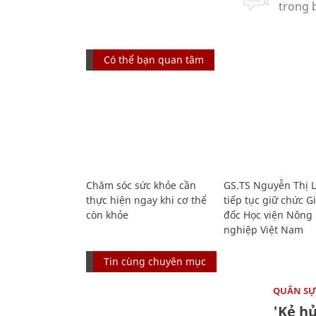
Có thể bạn quan tâm
Chăm sóc sức khỏe cần
GS.TS Nguyễn Thị 
thực hiện ngay khi cơ thể
tiếp tục giữ chức 
còn khỏe
đốc Học viện Nông
nghiệp Việt Nam
Tin cùng chuyên mục
QUÂN S
'Kẻ h