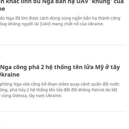
h khắc lính dù Nga bắn hạ UAV 'khủng' của
ne
 dù Nga đã tìm được cách dùng súng ngắn bắn hạ thành công
bay không người lái (UAV) mang chất nổ của Ukraine.
Ự
 Nga công phá 2 hệ thống tên lửa Mỹ ở tây
kraine
phòng Nga vừa công bố đoạn video quay cảnh quân đội nước
công, phá hủy 2 hệ thống tên lửa đất đối không Patriot do Mỹ
ở vùng Odessa, tây nam Ukraine.
Ự