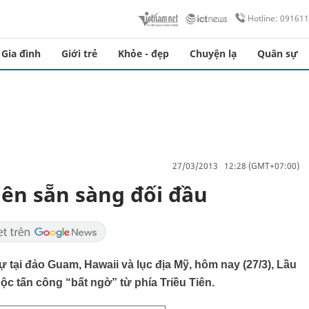
Hotline: 09161
Gia đình
Giới trẻ
Khỏe - đẹp
Chuyện lạ
Quân sự
27/03/2013 12:28 (GMT+07:00)
iên sẵn sàng đối đầu
 tại đảo Guam, Hawaii và lục địa Mỹ, hôm nay (27/3), Lầu
c tấn công “bất ngờ” từ phía Triều Tiên.